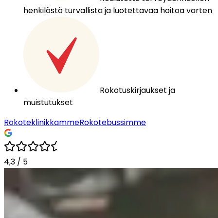
henkilöstö turvallista ja luotettavaa hoitoa varten
Rokotuskirjaukset ja
muistutukset
Rokoteklinikkamme
Rokotebussimme
4,3
/
5