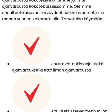
ajanvarausta Rokoteklinikoillamme ja ilman 
ajanvarausta Rokotebusseissamme. Olemme 
ennaltaehkäisevän terveydenhuollon asiantuntijoita 
monen vuoden kokemuksella. Tervetuloa käymään!
Joustavat aukioloajat sekä
ajanvarauksella että ilman ajanvarausta
Koulutettu terveydenhuollon