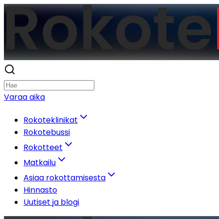
Varaa aika
Rokoteklinikat
Rokotebussi
Rokotteet
Matkailu
Asiaa rokottamisesta
Hinnasto
Uutiset ja blogi