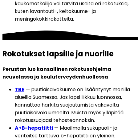
kaukomatkailija voi tarvita useita eri rokotuksia, 
kuten lavantauti-, keltakuume- ja 
meningokokkirokotteita.
Rokotukset lapsille ja nuorille
Perustan luo kansallinen rokotusohjelma 
neuvolassa ja kouluterveydenhuollossa
TBE
 — puutiaisaivokuume on lisääntynyt monilla 
alueilla Suomessa. Jos lapsi liikkuu luonnossa, 
kannattaa harkita suojautumista vakavalta 
puutiaisaivokuumeelta. Muista myös ylläpitää 
rokotussuojaasi tehosteannoksin.
A+B-hepatiitti
— Maailmalla sukupuoli- ja 
veriteitse tarttuva b-hepatiitti on yleinen. 