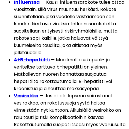
Influenssa
 — Kausi-influenssarokote tulee ottaa 
vuosittain, sillä virus muuntuu herkästi. Rokote 
suunnitellaan, joka vuodelle vastaamaan sen 
kauden kiertäviä viruksia. Influenssarokotetta 
suositellaan erityisesti riskiryhmäläisille, mutta 
rokote sopii kaikille, jotka haluavat välttyä 
kuumeiselta taudilta, joka altistaa myös 
jälkitaudeille.
A+B-hepatiitti
— Maailmalla sukupuoli- ja 
veriteitse tarttuva b-hepatiitti on yleinen. 
Matkailevan nuoren kannattaa suojautua 
hepatiitilta rokottautumalla. B-hepatiitti voi 
kroonistua ja aiheuttaa maksasyöpää. 
Vesirokko
 — Jos et ole lapsena sairastanut 
vesirokkoa, on rokotussuoja syytä hoitaa 
viimeistään nyt kuntoon. Aikuisiällä vesirokko on 
raju tauti ja riski komplikaatioihin kasvaa. 
Rokottautumalla suojaat itseäsi myös vyöruusulta.