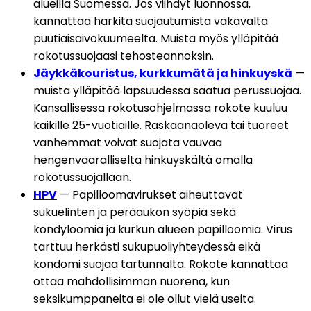
alueilla Suomessa. Jos viihdyt luonnossa, 
kannattaa harkita suojautumista vakavalta 
puutiaisaivokuumeelta. Muista myös ylläpitää 
rokotussuojaasi tehosteannoksin.
Jäykkäkouristus, kurkkumätä ja hinkuyskä
 — 
muista ylläpitää lapsuudessa saatua perussuojaa. 
Kansallisessa rokotusohjelmassa rokote kuuluu 
kaikille 25-vuotiaille. Raskaanaoleva tai tuoreet 
vanhemmat voivat suojata vauvaa 
hengenvaaralliselta hinkuyskältä omalla 
rokotussuojallaan.
HPV
 — Papilloomavirukset aiheuttavat 
sukuelinten ja peräaukon syöpiä sekä 
kondyloomia ja kurkun alueen papilloomia. Virus 
tarttuu herkästi sukupuoliyhteydessä eikä 
kondomi suojaa tartunnalta. Rokote kannattaa 
ottaa mahdollisimman nuorena, kun 
seksikumppaneita ei ole ollut vielä useita. 