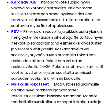
Koronavirus
 — Koronarokote suojaa hyvin 
vakavalta koronavirustaudilta. Riskiryhmään 
kuuluvia rokotetaan oman hyvinvointialueen 
terveyskeskuksessa maksutta. Koronarokote on 
saatavilla myös Rokotepalvelussa.
RSV
 – RS-virus on vauvoilla ja pikkulapsilla yleinen 
hengitystieinfektioiden aiheuttaja. Se tarttuu hyvin 
herkästi pisaratartuntana esimerkiksi aivastusten 
ja yskösten välityksellä. Raskaanaoleva voi 
suojata syntyvää vauvaa ottamalla rokotteen 
raskauden aikana. Rokotteen voi ottaa 
raskausviikoilla 24-36. Rokote sopii myös kaikille 18 
vuotta täyttäneille ja on suositeltu erityisesti 
sairauden vuoksi riskiryhmiin kuuluville.
Matkailurokotteet
— Matkustaessa ulkomaille 
on aina hyvä tarkistaa ajankohtaiset 
rokotussuositukset kyseiseen maahan. Monelle 
matkailijalle suositellaan A-hepatiittirokotuksia ja 