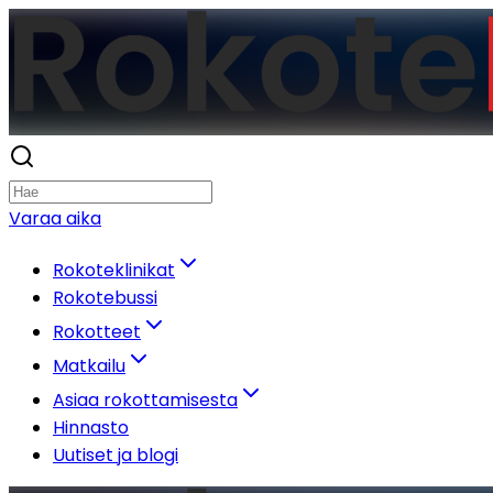
Varaa aika
Rokoteklinikat
Rokotebussi
Rokotteet
Matkailu
Asiaa rokottamisesta
Hinnasto
Uutiset ja blogi