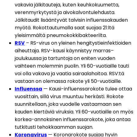
vakavia jälkitauteja, kuten keuhkokuumetta, 
verenmyrkytystä ja aivokalvontulehdusta. 
Jälkitaudit lisääntyvät talvisin influenssakauden 
myötä. Rokottautumalla saat suojaa 21:ltä 
yleisimmältä pneumokokkibakteerilta. 
RSV
 – RS-virus on yleinen hengitystieinfektioiden 
aiheuttaja. RSV-kausi käynnistyy marras–
joulukuussa ja tartuntoja on eniten vuoden 
vaihteen molemmin puolin. Yli 60-vuotiaille tauti 
voi olla vakava ja vaatia sairaalahoitoa. RSV:tä 
vastaan on olemassa rokote yli 50-vuotiaille.
Influenssa
 — Kausi-influenssarokote tulee ottaa 
vuosittain, sillä virus muuntuu herkästi. Rokote 
suunnitellaan, joka vuodelle vastaamaan sen 
kauden kiertäviä viruksia. Yli 60-vuotiaille on myös 
korkea-annoksinen influenssarokote, joka antaa 
tutkitusti tehokkaamman suojan.
Koronavirus
 — Koronarokote suojaa hyvin 