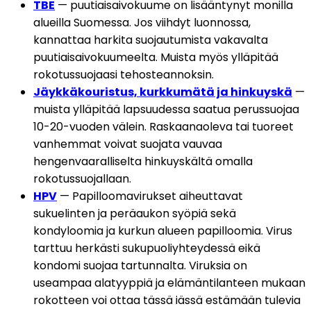
TBE
 — puutiaisaivokuume on lisääntynyt monilla 
alueilla Suomessa. Jos viihdyt luonnossa, 
kannattaa harkita suojautumista vakavalta 
puutiaisaivokuumeelta. Muista myös ylläpitää 
rokotussuojaasi tehosteannoksin.
Jäykkäkouristus, kurkkumätä ja hinkuyskä
 — 
muista ylläpitää lapsuudessa saatua perussuojaa 
10-20-vuoden välein. Raskaanaoleva tai tuoreet 
vanhemmat voivat suojata vauvaa 
hengenvaaralliselta hinkuyskältä omalla 
rokotussuojallaan.
HPV
 — Papilloomavirukset aiheuttavat 
sukuelinten ja peräaukon syöpiä sekä 
kondyloomia ja kurkun alueen papilloomia. Virus 
tarttuu herkästi sukupuoliyhteydessä eikä 
kondomi suojaa tartunnalta. Viruksia on 
useampaa alatyyppiä ja elämäntilanteen mukaan 
rokotteen voi ottaa tässä iässä estämään tulevia 