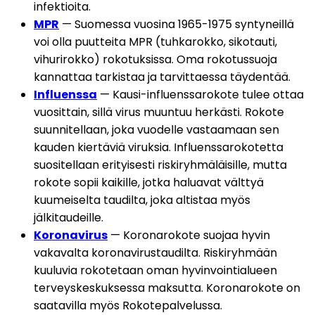
infektioita. 
MPR
 — Suomessa vuosina 1965-1975 syntyneillä 
voi olla puutteita MPR (tuhkarokko, sikotauti, 
vihurirokko) rokotuksissa. Oma rokotussuoja 
kannattaa tarkistaa ja tarvittaessa täydentää.
Influenssa
 — Kausi-influenssarokote tulee ottaa 
vuosittain, sillä virus muuntuu herkästi. Rokote 
suunnitellaan, joka vuodelle vastaamaan sen 
kauden kiertäviä viruksia. Influenssarokotetta 
suositellaan erityisesti riskiryhmäläisille, mutta 
rokote sopii kaikille, jotka haluavat välttyä 
kuumeiselta taudilta, joka altistaa myös 
jälkitaudeille.
Koronavirus
 — Koronarokote suojaa hyvin 
vakavalta koronavirustaudilta. Riskiryhmään 
kuuluvia rokotetaan oman hyvinvointialueen 
terveyskeskuksessa maksutta. Koronarokote on 
saatavilla myös Rokotepalvelussa.