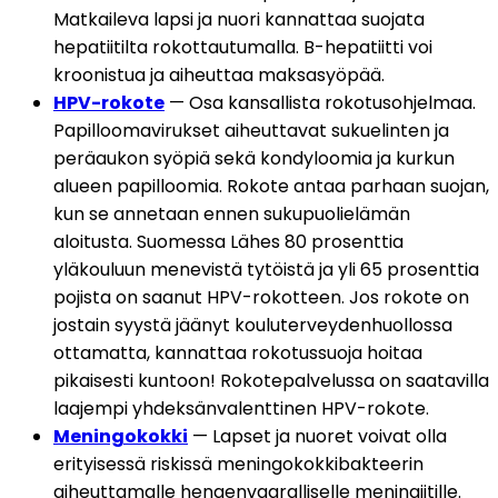
Matkaileva lapsi ja nuori kannattaa suojata 
hepatiitilta rokottautumalla. B-hepatiitti voi 
kroonistua ja aiheuttaa maksasyöpää.
HPV-rokote
 — Osa kansallista rokotusohjelmaa. 
Papilloomavirukset aiheuttavat sukuelinten ja 
peräaukon syöpiä sekä kondyloomia ja kurkun 
alueen papilloomia. Rokote antaa parhaan suojan, 
kun se annetaan ennen sukupuolielämän 
aloitusta. Suomessa Lähes 80 prosenttia 
yläkouluun menevistä tytöistä ja yli 65 prosenttia 
pojista on saanut HPV-rokotteen. Jos rokote on 
jostain syystä jäänyt kouluterveydenhuollossa 
ottamatta, kannattaa rokotussuoja hoitaa 
pikaisesti kuntoon! Rokotepalvelussa on saatavilla 
laajempi yhdeksänvalenttinen HPV-rokote.
Meningokokki
 — Lapset ja nuoret voivat olla 
erityisessä riskissä meningokokkibakteerin 
aiheuttamalle hengenvaaralliselle meningiitille. 