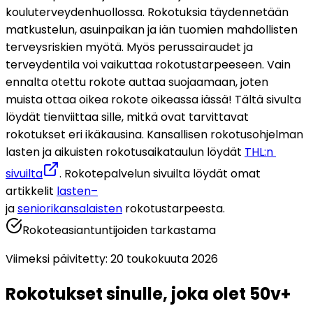
kouluterveydenhuollossa. Rokotuksia täydennetään 
matkustelun, asuinpaikan ja iän tuomien mahdollisten 
terveysriskien myötä. Myös perussairaudet ja 
terveydentila voi vaikuttaa rokotustarpeeseen. Vain 
ennalta otettu rokote auttaa suojaamaan, joten 
muista ottaa oikea rokote oikeassa iässä! Tältä sivulta 
löydät tienviittaa sille, mitkä ovat tarvittavat 
rokotukset eri ikäkausina. Kansallisen rokotusohjelman 
lasten ja aikuisten rokotusaikataulun löydät 
THL:n 
sivuilta
. Rokotepalvelun sivuilta löydät omat 
artikkelit 
lasten–
ja 
seniorikansalaisten
 rokotustarpeesta.
Rokoteasiantuntijoiden tarkastama
Viimeksi päivitetty
:
20 toukokuuta 2026
Rokotukset sinulle, joka olet 50v+