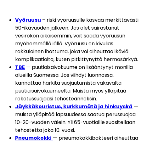
Vyöruusu
 – riski vyöruusulle kasvaa merkittävästi 
50-ikävuoden jälkeen. Jos olet sairastanut 
vesirokon aikaisemmin, voit saada vyöruusun 
myöhemmällä iällä. Vyöruusu on kivulias 
rakkulainen ihottuma, joka voi aiheuttaa ikäviä 
komplikaatioita, kuten pitkittynyttä hermosärkyä.
TBE
 — puutiaisaivokuume on lisääntynyt monilla 
alueilla Suomessa. Jos viihdyt luonnossa, 
kannattaa harkita suojautumista vakavalta 
puutiaisaivokuumeelta. Muista myös ylläpitää 
rokotussuojaasi tehosteannoksin.
Jäykkäkouristus, kurkkumätä ja hinkuyskä
 — 
muista ylläpitää lapsuudessa saatua perussuojaa 
10-20-vuoden välein. Yli 65-vuotiaille suositellaan 
tehostetta joka 10. vuosi. 
Pneumokokki
— pneumokokkibakteeri aiheuttaa 