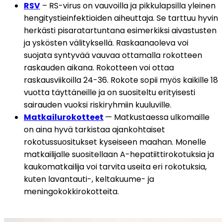
RSV
 – RS-virus on vauvoilla ja pikkulapsilla yleinen 
hengitystieinfektioiden aiheuttaja. Se tarttuu hyvin 
herkästi pisaratartuntana esimerkiksi aivastusten 
ja yskösten välityksellä. Raskaanaoleva voi 
suojata syntyvää vauvaa ottamalla rokotteen 
raskauden aikana. Rokotteen voi ottaa 
raskausviikoilla 24-36. Rokote sopii myös kaikille 18 
vuotta täyttäneille ja on suositeltu erityisesti 
sairauden vuoksi riskiryhmiin kuuluville.
Matkailurokotteet
— Matkustaessa ulkomaille 
on aina hyvä tarkistaa ajankohtaiset 
rokotussuositukset kyseiseen maahan. Monelle 
matkailijalle suositellaan A-hepatiittirokotuksia ja 
kaukomatkailija voi tarvita useita eri rokotuksia, 
kuten lavantauti-, keltakuume- ja 
meningokokkirokotteita.