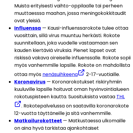
Muista erityisesti vaihto-oppilaalle tai perheen 
muuttaesssa maahan, jossa meningokokkitaudit 
ovat yleisiä.
Influenssa
 — Kausi-influenssarokote tulee ottaa 
vuosittain, sillä virus muuntuu herkästi. Rokote 
suunnitellaan, joka vuodelle vastaamaan sen 
kauden kiertäviä viruksia. Pienet lapset ovat 
riskissä vakava oireiselle influenssalle. Rokote sopii 
myös vanhemmille lapsille. Rokote on mahdollista 
ottaa myös 
nenäsuihkeena
 2-17-vuotiaille.
Koronavirus
 — Koronarokotukset riskiryhmiin 
kuuluville lapsille hoituvat oman hyvinvointialueen 
rokotuspisteen kautta. Suosituksista vastaa 
THL
. Rokotepalvelussa on saatavilla koronarokote 
12-vuotta täyttäneille ja sitä vanhemmille.
Matkailurokotteet
— Matkustaessa ulkomaille 
on aina hyvä tarkistaa ajankohtaiset 