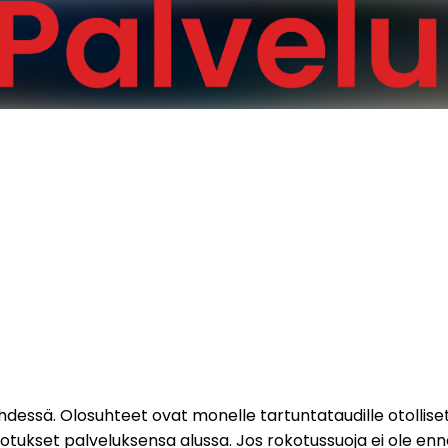
i yhdessä. Olosuhteet ovat monelle tartuntataudille otollise
kotukset palveluksensa alussa. Jos rokotussuoja ei ole en