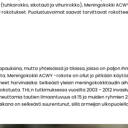
(tuhkarokko, sikotauti ja vihurirokko), Meningokokki ACWY
BE-rokotukset. Puolustusvoimat saavat tarvittavat rokottee
uksina, mutta yhteisöissä ja tiloissa, joissa on paljon ihmis
ita. Meningokokki ACWY -rokote on ollut jo pitkään käytös
neet harvinaisiksi. Selkeästi yleisin meningokokkitaudin 
rokotusta. THL:n tutkimuksessa vuosilta 2003 – 2012 invas
heuttamia tautien ilmaantuvuus oli 15 ja muiden ryhmien 2.
ana on selkeästi suurentunut, sillä armeijan ulkopuolella