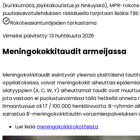
(kurkkumätä, jäykkäkouristus ja hinkuyskä), MPR-rokote 
puutiaisaivotulehduksen riskialueilla tarjotaan lisäksi T
Rokoteasiantuntijoiden tarkastama
Viimeksi päivitetty
:
13 huhtikuuta 2026
Meningokokkitaudit armeijassa
Meningokokkitaudit esiintyvät yleensä yksittäisinä tautitapa
oppilaitoksissa, voivat meningokokit aiheuttaa epidemio
alatyyppien (A, C, W, Y) aiheuttamat taudit ovat muuttu
jota vastaan ei puolustusvoimissa tällä hetkellä anneta 
ilmaantuvuus oli 17 / 100 000 henkilövuotta. B-ryhmän ai
sairastua B-meningokokkitautiin varusmiespalveluksen aik
Lue lisää 
meningokokkirokotteista