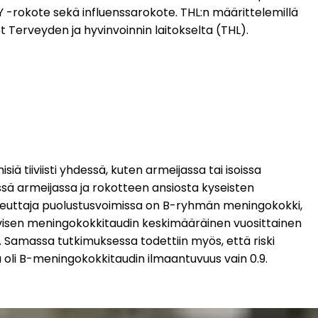
 -rokote sekä influenssarokote. THL:n määrittelemillä 
t Terveyden ja hyvinvoinnin laitokselta (THL).
iä tiiviisti yhdessä, kuten armeijassa tai isoissa 
sä armeijassa ja rokotteen ansiosta kyseisten 
aiheuttaja puolustusvoimissa on B-ryhmän meningokokki, 
iivisen meningokokkitaudin keskimääräinen vuosittainen 
 Samassa tutkimuksessa todettiin myös, että riski 
 oli B-meningokokkitaudin ilmaantuvuus vain 0.9.