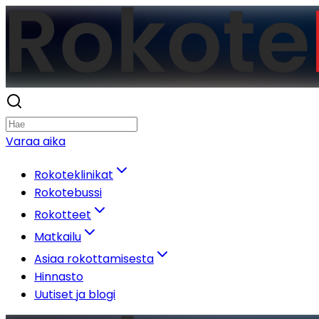
Varaa aika
Rokoteklinikat
Rokotebussi
Rokotteet
Matkailu
Asiaa rokottamisesta
Hinnasto
Uutiset ja blogi