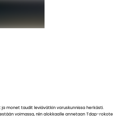
t ja monet taudit leviävätkin varuskunnissa herkästi. 
nestään voimassa, niin alokkaalle annetaan Tdap-rokote 