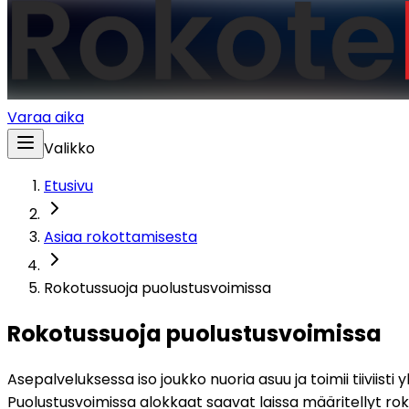
Varaa aika
Valikko
Etusivu
Asiaa rokottamisesta
Rokotussuoja puolustusvoimissa
Rokotussuoja puolustusvoimissa
Asepalveluksessa iso joukko nuoria asuu ja toimii tiiviist
Puolustusvoimissa alokkaat saavat laissa määritellyt ro