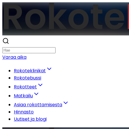
Varaa aika
Rokoteklinikat
Rokotebussi
Rokotteet
Matkailu
Asiaa rokottamisesta
Hinnasto
Uutiset ja blogi