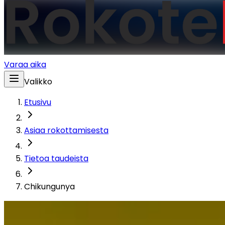
Varaa aika
Valikko
Etusivu
Asiaa rokottamisesta
Tietoa taudeista
Chikungunya