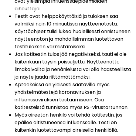
ovat yleisimpiä influenssaepidemioiden 
aiheuttajia.
Testit ovat helppokäyttöisiä ja tuloksen saa 
valmiiksi noin 10 minuutissa näytteenotosta. 
Käyttöohjeet tulisi lukea huolellisesti onnistuneen 
näytteenoton ja mahdollisimman luotettavan 
testituloksen varmistamiseksi.
Jos kotitestin tulos jää negatiiviseksi, tauti ei ole 
kuitenkaan täysin poissuljettu. Näytteenotto 
limakalvoilta ja nenänielusta voi olla haasteellista 
ja näyte jäädä riittämättömäksi.
Apteekeissa on yleisesti saatavilla myös 
yhdistelmätestejä koronaviruksen ja 
influenssaviruksen testaamiseen. Osa 
kotitesteistä tunnistaa myös RS-virustartunnan.
Myös oireeton henkilö voi tehdä kotitestin, jos 
epäilee altistuneensa influenssalle. Testi on 
kuitenkin luotettavampi oireisella henkilöllä.