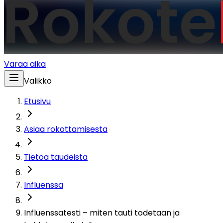
Varaa aika
Valikko
Etusivu
Asiaa rokottamisesta
Tietoa taudeista
Influenssa
Influenssatesti – miten tauti todetaan ja