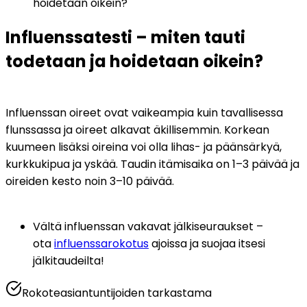
hoidetaan oikein?
Influenssatesti – miten tauti 
todetaan ja hoidetaan oikein?
Influenssan oireet ovat vaikeampia kuin tavallisessa 
flunssassa ja oireet alkavat äkillisemmin. Korkean 
kuumeen lisäksi oireina voi olla lihas- ja päänsärkyä, 
kurkkukipua ja yskää. Taudin itämisaika on 1–3 päivää ja 
oireiden kesto noin 3–10 päivää.
Vältä influenssan vakavat jälkiseuraukset – 
ota 
influenssarokotus
 ajoissa ja suojaa itsesi 
jälkitaudeilta!  
Rokoteasiantuntijoiden tarkastama