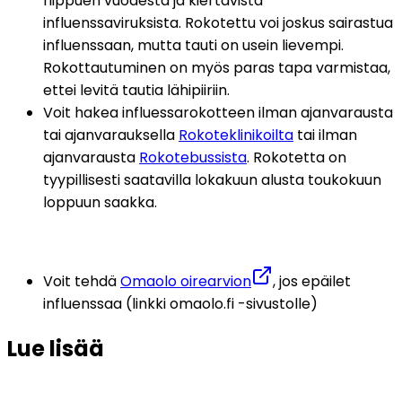
riippuen vuodesta ja kiertävistä 
influenssaviruksista. Rokotettu voi joskus sairastua 
influenssaan, mutta tauti on usein lievempi. 
Rokottautuminen on myös paras tapa varmistaa, 
ettei levitä tautia lähipiiriin.
Voit hakea influessarokotteen ilman ajanvarausta 
tai ajanvarauksella 
Rokoteklinikoilta
 tai ilman 
ajanvarausta 
Rokotebussista
. Rokotetta on 
tyypillisesti saatavilla lokakuun alusta toukokuun 
loppuun saakka.
Voit tehdä 
Omaolo oirearvion
, jos epäilet 
influenssaa (linkki omaolo.fi -sivustolle)
Lue lisää