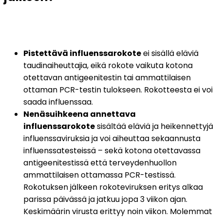
Pistettävä influenssarokote
 ei sisällä eläviä 
taudinaiheuttajia, eikä rokote vaikuta kotona 
otettavan antigeenitestin tai ammattilaisen 
ottaman PCR-testin tulokseen. Rokotteesta ei voi 
saada influenssaa.
Nenäsuihkeena annettava 
influenssarokote
 sisältää eläviä ja heikennettyjä 
influenssaviruksia ja voi aiheuttaa sekaannusta 
influenssatesteissä – sekä kotona otettavassa 
antigeenitestissä että terveydenhuollon 
ammattilaisen ottamassa PCR-testissä. 
Rokotuksen jälkeen rokoteviruksen eritys alkaa 
parissa päivässä ja jatkuu jopa 3 viikon ajan. 
Keskimäärin virusta erittyy noin viikon. Molemmat 