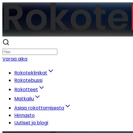
Varaa aika
Rokoteklinikat
Rokotebussi
Rokotteet
Matkailu
Asiaa rokottamisesta
Hinnasto
Uutiset ja blogi