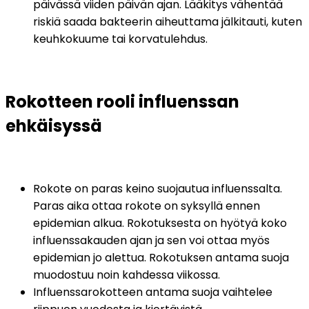
päivässä viiden päivän ajan. Lääkitys vähentää 
riskiä saada bakteerin aiheuttama jälkitauti, kuten 
keuhkokuume tai korvatulehdus. 
Rokotteen rooli influenssan 
ehkäisyssä
Rokote on paras keino suojautua influenssalta. 
Paras aika ottaa rokote on syksyllä ennen 
epidemian alkua. Rokotuksesta on hyötyä koko 
influenssakauden ajan ja sen voi ottaa myös 
epidemian jo alettua. Rokotuksen antama suoja 
muodostuu noin kahdessa viikossa.
Influenssarokotteen antama suoja vaihtelee 