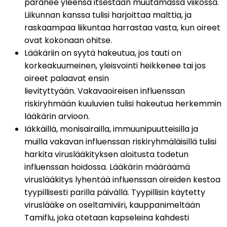
paranee yleensä itsestään muutamassa viikossa. 
Liikunnan kanssa tulisi harjoittaa malttia, ja 
raskaampaa liikuntaa harrastaa vasta, kun oireet 
ovat kokonaan ohitse.
Lääkäriin on syytä hakeutua, jos tauti on 
korkeakuumeinen, yleisvointi heikkenee tai jos 
oireet palaavat ensin 
lievityttyään. Vakavaoireisen influenssan 
riskiryhmään kuuluvien tulisi hakeutua herkemmin 
lääkärin arvioon.
Iäkkäillä, monisairailla, immuunipuutteisilla ja 
muilla vakavan influenssan riskiryhmäläisillä tulisi 
harkita viruslääkityksen aloitusta todetun 
influenssan hoidossa. Lääkärin määräämä 
viruslääkitys lyhentää influenssan oireiden kestoa 
tyypillisesti parilla päivällä. Tyypillisin käytetty 
viruslääke on oseltamiviiri, kauppanimeltään 
Tamiflu, joka otetaan kapseleina kahdesti 