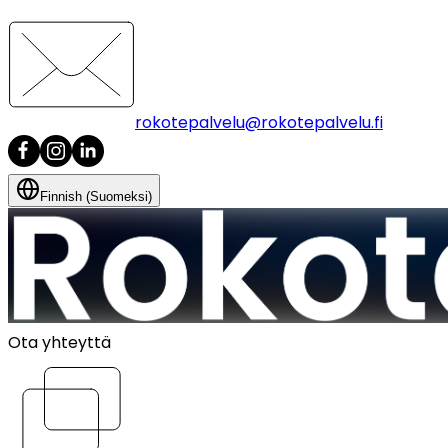
rokotepalvelu@rokotepalvelu.fi
Finnish (Suomeksi)
Ota yhteyttä