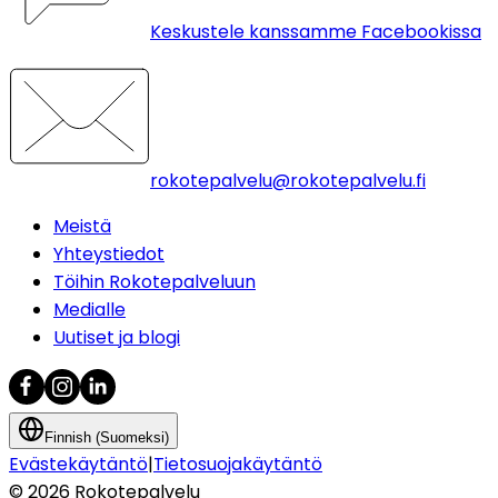
Keskustele kanssamme Facebookissa
rokotepalvelu@rokotepalvelu.fi
Meistä
Yhteystiedot
Töihin Rokotepalveluun
Medialle
Uutiset ja blogi
Finnish (Suomeksi)
Evästekäytäntö
|
Tietosuojakäytäntö
©
2026
Rokotepalvelu