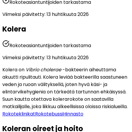
Rokoteasiantuntijoiden tarkastama
Viimeksi päivitetty
:
13 huhtikuuta 2026
Kolera
Rokoteasiantuntijoiden tarkastama
Viimeksi päivitetty
:
13 huhtikuuta 2026
Kolera on 
Vibrio cholerae 
-bakteerin aiheuttama 
akuutti ripulitauti. Kolera leviää bakteerilla saastuneen 
veden ja ruoan välityksellä, joten hyvä käsi- ja 
elintarvikehygienia on tärkeätä tartunnan ehkäisyssä. 
Suun kautta otettava kolerarokote on saatavilla 
matkailijalle, joka liikkuu alkeellisissa oloissa riskialueilla. 
Rokoteklinikat
Rokotebussi
Hinnasto
Koleran oireet ja hoito