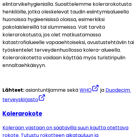
elintarvikehygienialla. Suosittelemme kolerarokotusta 
henkilöille, jotka oleskelevat taudin esiintymisalueella 
huonoissa hygieenisissä oloissa, esimerkiksi 
pakolaisleireillä tai slummeissa. Voit tarvita 
kolerarokotusta, jos olet matkustamassa 
katastrofialueelle vapaaehtoiseksi, avustustehtäviin tai 
työskentelet terveydenhuollossa kolera-alueella. 
Kolerarokotetta voidaan käyttää myös turistiripulin 
ennaltaehkäisyyn.
Lähteet:
 asiantuntijamme sekä 
WHO
 ja 
Duodecim 
terveyskirjasto
Kolerarokote
Koleraan vastaan on saatavilla suun kautta otettava
rokote. Tutustu rokotteen aikatauluun ja