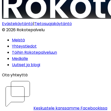
Evästekäytäntö
|
Tietosuojakäytäntö
©
2026
Rokotepalvelu
Meistä
Yhteystiedot
Töihin Rokotepalveluun
Medialle
Uutiset ja blogi
Ota yhteyttä
Keskustele kanssamme Facebookissa