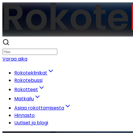
Varaa aika
Rokoteklinikat
Rokotebussi
Rokotteet
Matkailu
Asiaa rokottamisesta
Hinnasto
Uutiset ja blogi