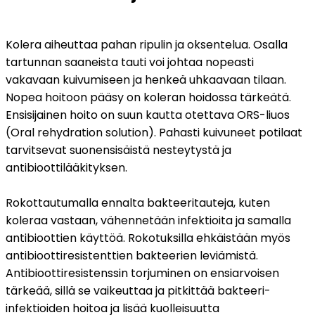
Kolera aiheuttaa pahan ripulin ja oksentelua. Osalla 
tartunnan saaneista tauti voi johtaa nopeasti 
vakavaan kuivumiseen ja henkeä uhkaavaan tilaan. 
Nopea hoitoon pääsy on koleran hoidossa tärkeätä. 
Ensisijainen hoito on suun kautta otettava ORS-liuos 
(Oral rehydration solution). Pahasti kuivuneet potilaat 
tarvitsevat suonensisäistä nesteytystä ja 
antibioottilääkityksen. 
Rokottautumalla ennalta bakteeritauteja, kuten 
koleraa vastaan, vähennetään infektioita ja samalla 
antibioottien käyttöä. Rokotuksilla ehkäistään myös 
antibioottiresistenttien bakteerien leviämistä. 
Antibioottiresistenssin torjuminen on ensiarvoisen 
tärkeää, sillä se vaikeuttaa ja pitkittää bakteeri-
infektioiden hoitoa ja lisää kuolleisuutta