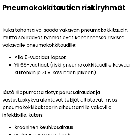
Pneumokokkitautien riskiryhmät
Kuka tahansa voi saada vakavan pneumokokkitaudin, 
mutta seuraavat ryhmät ovat kohonneessa riskissä 
vakavalle pneumokokkitaudille:
Alle 5-vuotiaat lapset
Yli 65-vuotiaat (riski pneumokokkitaudille kasvaa 
kuitenkin jo 35v ikävuoden jälkeen)
Iästä riippumatta tietyt perussairaudet ja 
vastustuskykyä alentavat tekijät altistavat myös 
pneumokokkibakteerin aiheuttamille vakaville 
infektioille, kuten:
krooninen keuhkosairaus
sydän- ja verisuonitaudit