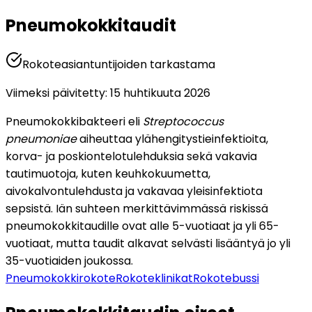
Pneumokokkitaudit
Rokoteasiantuntijoiden tarkastama
Viimeksi päivitetty
:
15 huhtikuuta 2026
Pneumokokkibakteeri eli 
Streptococcus 
pneumoniae 
aiheuttaa ylähengitystieinfektioita, 
korva- ja poskiontelotulehduksia sekä vakavia 
tautimuotoja, kuten keuhkokuumetta, 
aivokalvontulehdusta ja vakavaa yleisinfektiota 
sepsistä. Iän suhteen merkittävimmässä riskissä 
pneumokokkitaudille ovat alle 5-vuotiaat ja yli 65-
vuotiaat, mutta taudit alkavat selvästi lisääntyä jo yli 
35-vuotiaiden joukossa.
Pneumokokkirokote
Rokoteklinikat
Rokotebussi