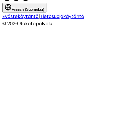
Finnish (Suomeksi)
Evästekäytäntö
|
Tietosuojakäytäntö
©
2026
Rokotepalvelu