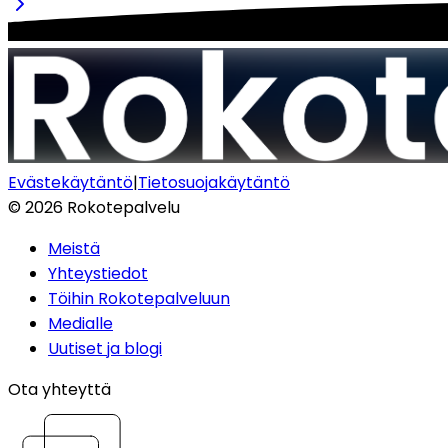
Evästekäytäntö
|
Tietosuojakäytäntö
©
2026
Rokotepalvelu
Meistä
Yhteystiedot
Töihin Rokotepalveluun
Medialle
Uutiset ja blogi
Ota yhteyttä