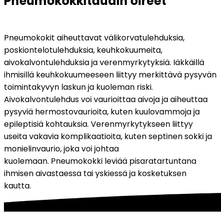
Pneumokokkitaudin oireet
Pneumokokit aiheuttavat välikorvatulehduksia, 
poskiontelotulehduksia, keuhkokuumeita, 
aivokalvontulehduksia ja verenmyrkytyksiä. Iäkkäillä 
ihmisillä keuhkokuumeeseen liittyy merkittävä pysyvän 
toimintakyvyn laskun ja kuoleman riski. 
Aivokalvontulehdus voi vaurioittaa aivoja ja aiheuttaa 
pysyviä hermostovaurioita, kuten kuulovammoja ja 
epileptisiä kohtauksia. Verenmyrkytykseen liittyy 
useita vakavia komplikaatioita, kuten septinen sokki ja 
monielinvaurio, joka voi johtaa 
kuolemaan. Pneumokokki leviää pisaratartuntana 
ihmisen aivastaessa tai yskiessä ja kosketuksen 
kautta. 