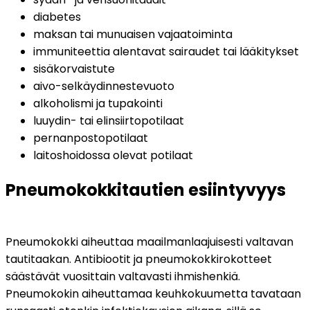
diabetes
maksan tai munuaisen vajaatoiminta
immuniteettia alentavat sairaudet tai lääkitykset
sisäkorvaistute
aivo-selkäydinnestevuoto
alkoholismi ja tupakointi
luuydin- tai elinsiirtopotilaat
pernanpostopotilaat
laitoshoidossa olevat potilaat
Pneumokokkitautien esiintyvyys
Pneumokokki aiheuttaa maailmanlaajuisesti valtavan 
tautitaakan. Antibiootit ja pneumokokkirokotteet 
säästävät vuosittain valtavasti ihmishenkiä. 
Pneumokokin aiheuttamaa keuhkokuumetta tavataan 