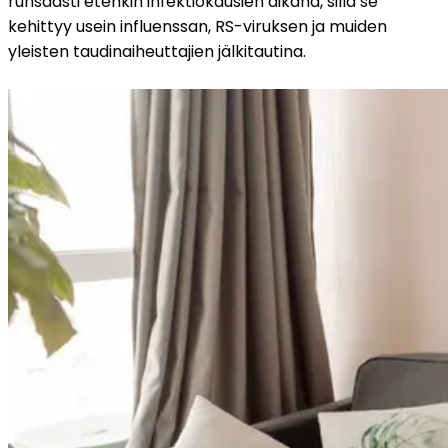
runsaasti etenkin infektiokausien aikana, sillä se 
kehittyy usein influenssan, RS-viruksen ja muiden 
yleisten taudinaiheuttajien jälkitautina.