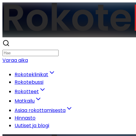
Varaa aika
Rokoteklinikat
Rokotebussi
Rokotteet
Matkailu
Asiaa rokottamisesta
Hinnasto
Uutiset ja blogi