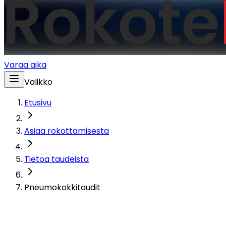
Varaa aika
Valikko
Etusivu
Asiaa rokottamisesta
Tietoa taudeista
Pneumokokkitaudit