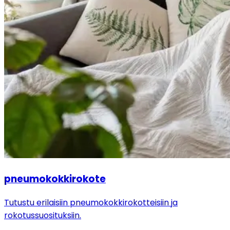
pneumokokkirokote
Tutustu erilaisiin pneumokokkirokotteisiin ja
rokotussuosituksiin.