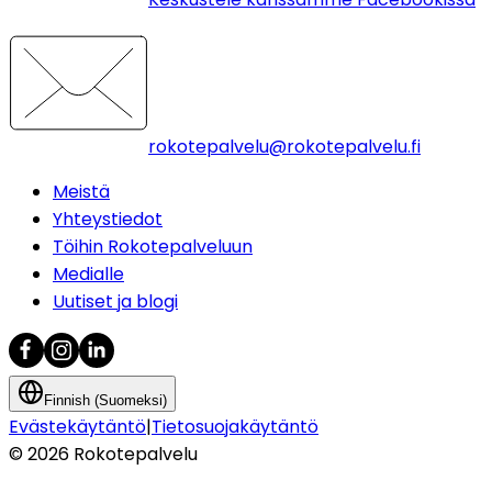
rokotepalvelu@rokotepalvelu.fi
Meistä
Yhteystiedot
Töihin Rokotepalveluun
Medialle
Uutiset ja blogi
Finnish (Suomeksi)
Evästekäytäntö
|
Tietosuojakäytäntö
©
2026
Rokotepalvelu