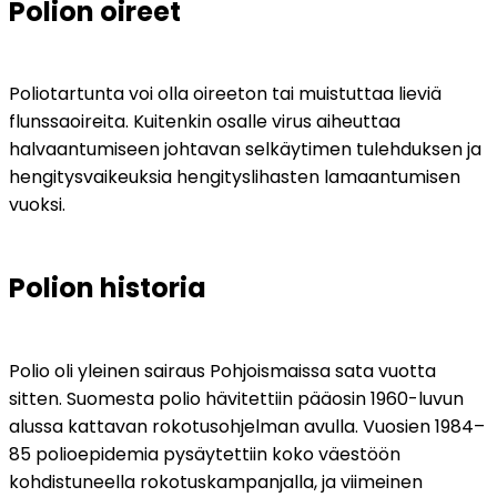
Polion oireet
Poliotartunta voi olla oireeton tai muistuttaa lieviä 
flunssaoireita. Kuitenkin osalle virus aiheuttaa 
halvaantumiseen johtavan selkäytimen tulehduksen ja 
hengitysvaikeuksia hengityslihasten lamaantumisen 
vuoksi.
Polion historia
Polio oli yleinen sairaus Pohjoismaissa sata vuotta 
sitten. Suomesta polio hävitettiin pääosin 1960-luvun 
alussa kattavan rokotusohjelman avulla. Vuosien 1984–
85 polioepidemia pysäytettiin koko väestöön 
kohdistuneella rokotuskampanjalla, ja viimeinen 