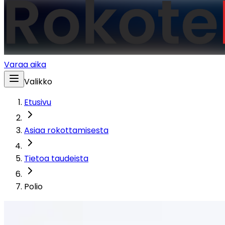
Varaa aika
Valikko
Etusivu
Asiaa rokottamisesta
Tietoa taudeista
Polio