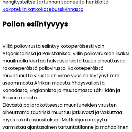
hengitysteitse tartunnan saaneelta henkilöltä. 
Rokoteklinikat
Rokotebussi
Hinnasto
Polion esiintyvyys
Villiä poliovirusta esiintyy kotoperäisesti vain 
Afganistanissa ja Pakistanissa. Villin polioviruksen lisäksi 
maailmalla kiertää halvausoireista tautia aiheuttavaa 
rokoteperäistä poliovirusta. Rokoteperäistä 
muuntunutta virusta on viime vuosina löytynyt mm. 
useammasta Afrikan maasta, Yhdysvalloista, 
Kanadasta, Englannista ja muutamasta Lähi-idän ja 
Aasian maasta. 
Elävästä poliorokotteesta muuntuneiden virusten 
aiheuttama tautiriski muuttuu jatkuvasti ja vaikuttaa 
myös rokotussuosituksiin. Matkailijan on syytä 
varmistaa ajantasainen tartuntatilanne ja mahdollinen 