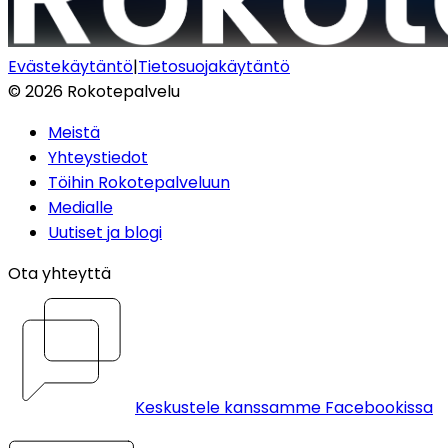
Evästekäytäntö
|
Tietosuojakäytäntö
©
2026
Rokotepalvelu
Meistä
Yhteystiedot
Töihin Rokotepalveluun
Medialle
Uutiset ja blogi
Ota yhteyttä
Keskustele kanssamme Facebookissa