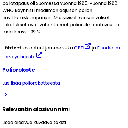
poliotapaus oli Suomessa vuonna 1985. Vuonna 1988 
WHO käynnisti maailmanlaajuisen polion 
hävittämiskampanjan. Massiiviset kansainväliset 
rokotukset ovat vähentäneet polion ilmaantuvuutta 
maailmassa 99 %. 
Lähteet: 
asiantuntijamme sekä 
GPEI
 ja 
Duodecim 
terveyskirjasto
Poliorokote
Lue lisää poliorokotteesta
Relevantin alasivun nimi
Lisää alasivua kuvaava teksti