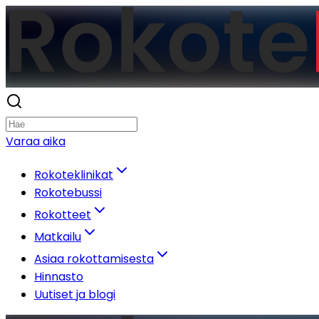
Varaa aika
Rokoteklinikat
Rokotebussi
Rokotteet
Matkailu
Asiaa rokottamisesta
Hinnasto
Uutiset ja blogi