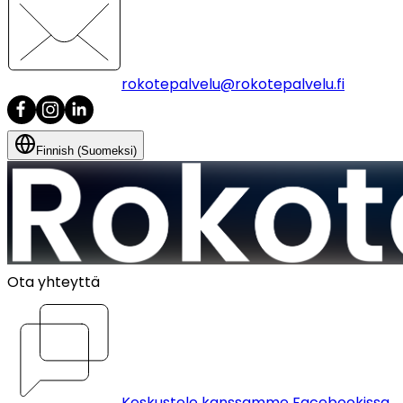
rokotepalvelu@rokotepalvelu.fi
Finnish (Suomeksi)
Ota yhteyttä
Keskustele kanssamme Facebookissa