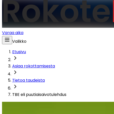
Varaa aika
Valikko
Etusivu
Asiaa rokottamisesta
Tietoa taudeista
TBE eli puutiaisaivotulehdus