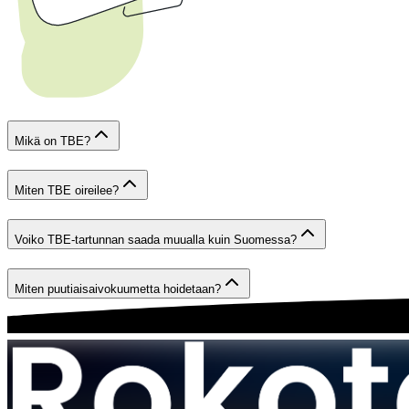
Mikä on TBE?
Miten TBE oireilee?
Voiko TBE-tartunnan saada muualla kuin Suomessa?
Miten puutiaisaivokuumetta hoidetaan?