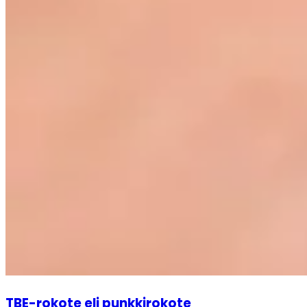
TBE-rokote eli punkkirokote