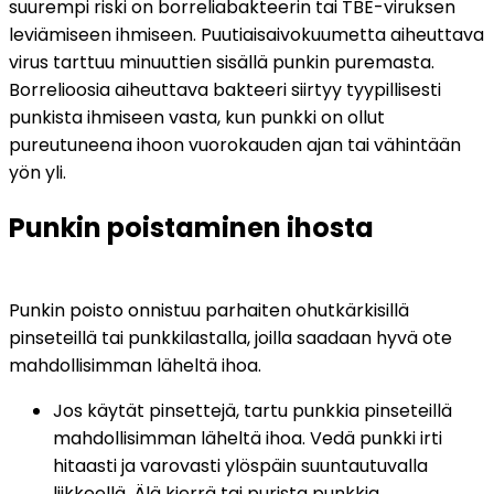
suurempi riski on borreliabakteerin tai TBE-viruksen 
leviämiseen ihmiseen. Puutiaisaivokuumetta aiheuttava 
virus tarttuu minuuttien sisällä punkin puremasta. 
Borrelioosia aiheuttava bakteeri siirtyy tyypillisesti 
punkista ihmiseen vasta, kun punkki on ollut 
pureutuneena ihoon vuorokauden ajan tai vähintään 
yön yli.
Punkin poistaminen ihosta
Punkin poisto onnistuu parhaiten ohutkärkisillä 
pinseteillä tai punkkilastalla, joilla saadaan hyvä ote 
mahdollisimman läheltä ihoa. 
Jos käytät pinsettejä, tartu punkkia pinseteillä 
mahdollisimman läheltä ihoa. Vedä punkki irti 
hitaasti ja varovasti ylöspäin suuntautuvalla 
liikkeellä. Älä kierrä tai purista punkkia. 