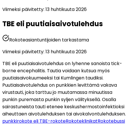
Viimeksi päivitetty
:
13 huhtikuuta 2026
TBE eli puutiaisaivotulehdus
Rokoteasiantuntijoiden tarkastama
Viimeksi päivitetty
:
13 huhtikuuta 2026
TBE eli puutiaisaivotulehdus on lyhenne sanoista tick-
borne encephalitis. Tautia voidaan kutsua myös 
puutiaisaivokuumeeksi tai Kumlingen taudiksi. 
Puutiaisaivotulehdus on punkkien levittämä vakava 
virustauti, joka tarttuu jo muutamassa minuutissa 
punkin puremasta punkin syljen välityksellä. Osalla 
sairastuneista tauti etenee keskushermostoinfektioksi 
aiheuttaen aivotulehduksen tai aivokalvontulehduksen.
punkkirokote eli TBE-rokote
Rokoteklinikat
Rokotebussi