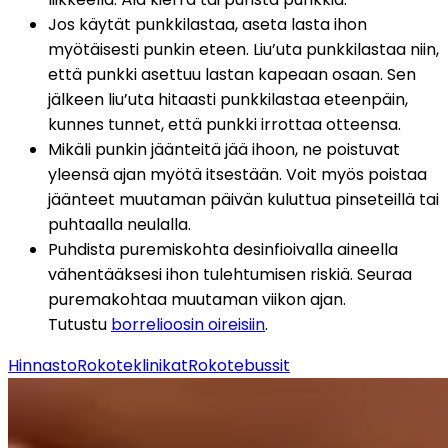
Jos käytät punkkilastaa, aseta lasta ihon 
myötäisesti punkin eteen. Liu’uta punkkilastaa niin, 
että punkki asettuu lastan kapeaan osaan. Sen 
jälkeen liu’uta hitaasti punkkilastaa eteenpäin, 
kunnes tunnet, että punkki irrottaa otteensa.
Mikäli punkin jäänteitä jää ihoon, ne poistuvat 
yleensä ajan myötä itsestään. Voit myös poistaa 
jäänteet muutaman päivän kuluttua pinseteillä tai 
puhtaalla neulalla.
Puhdista puremiskohta desinfioivalla aineella 
vähentääksesi ihon tulehtumisen riskiä. Seuraa 
puremakohtaa muutaman viikon ajan. 
Tutustu 
borrelioosin oireisiin
.
Hinnasto
Rokoteklinikat
Rokotebussit