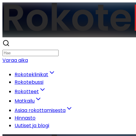
Varaa aika
Rokoteklinikat
Rokotebussi
Rokotteet
Matkailu
Asiaa rokottamisesta
Hinnasto
Uutiset ja blogi