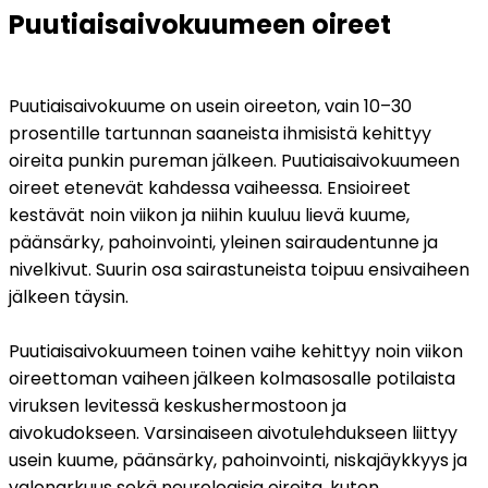
Puutiaisaivokuumeen oireet
Puutiaisaivokuume on usein oireeton, vain 10–30 
prosentille tartunnan saaneista ihmisistä kehittyy 
oireita punkin pureman jälkeen. Puutiaisaivokuumeen 
oireet etenevät kahdessa vaiheessa. Ensioireet 
kestävät noin viikon ja niihin kuuluu lievä kuume, 
päänsärky, pahoinvointi, yleinen sairaudentunne ja 
nivelkivut. Suurin osa sairastuneista toipuu ensivaiheen 
jälkeen täysin.
Puutiaisaivokuumeen toinen vaihe kehittyy noin viikon 
oireettoman vaiheen jälkeen kolmasosalle potilaista 
viruksen levitessä keskushermostoon ja 
aivokudokseen. Varsinaiseen aivotulehdukseen liittyy 
usein kuume, päänsärky, pahoinvointi, niskajäykkyys ja 
valonarkuus sekä neurologisia oireita, kuten 