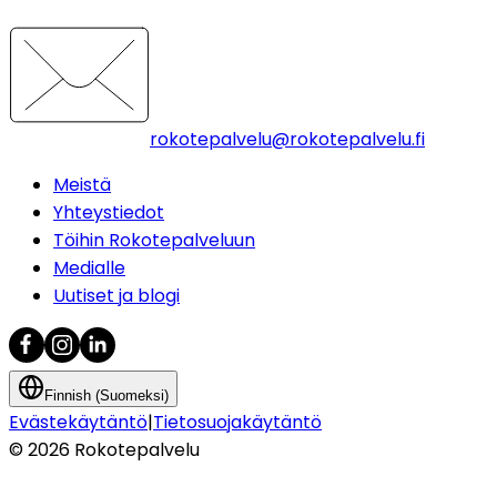
rokotepalvelu@rokotepalvelu.fi
Meistä
Yhteystiedot
Töihin Rokotepalveluun
Medialle
Uutiset ja blogi
Finnish (Suomeksi)
Evästekäytäntö
|
Tietosuojakäytäntö
©
2026
Rokotepalvelu