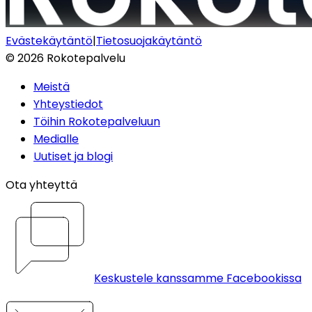
Evästekäytäntö
|
Tietosuojakäytäntö
©
2026
Rokotepalvelu
Meistä
Yhteystiedot
Töihin Rokotepalveluun
Medialle
Uutiset ja blogi
Ota yhteyttä
Keskustele kanssamme Facebookissa