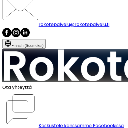
rokotepalvelu@rokotepalvelu.fi
Finnish (Suomeksi)
Ota yhteyttä
Keskustele kanssamme Facebookissa