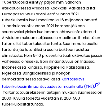
Tuberkuloosia esiintyy paljon mm. Saharan 
eteläpuolisessa Afrikassa, Kaakkois-Aasiassa ja Itä-
Euroopassa. WHO arvioi, että vuonna 2021 
tuberkuloosiin kuoli maailmalla 1,6 miljoonaa ihmistä. 
Tuberkuloosi oli vuonna 2021 koronan jälkeen 
seuraavaksi yleisin kuolemaan johtava infektiotauti. 
Arvioiden mukaan neljäsosalla maailman ihmisistä on 
tai on ollut tuberkuloositartunta. Suurimmalla osalla 
tartunta jää latentiksi ja osalla bakteeri poistuu 
elimistöstä. Noin 5-10 prosentilla tauti aktivoituu jossain 
vaiheessa oireiseksi. Isoin ilmaantuvuus on Intiassa, 
Indonesiassa, Kiinassa, Filippiineillä, Pakistanissa, 
Nigeriassa, Bangladeshissa ja Kongon 
demokraattisessa tasavallassa. 
Karttaesitys 
tuberkuloosin ilmaantuvuudesta maailmalla (THL).
 Tartuntatautirekisterin tietojen mukaan Suomessa on 
2000-luvulla todettu vuosittain n. 200-500 
tuberkuloositartuntaa.