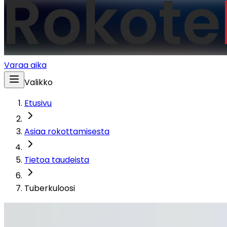
Varaa aika
Valikko
Etusivu
Asiaa rokottamisesta
Tietoa taudeista
Tuberkuloosi