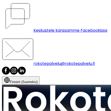
Keskustele kanssamme Facebookissa
rokotepalvelu@rokotepalvelu.fi
Finnish (Suomeksi)