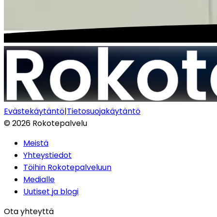
Evästekäytäntö
|
Tietosuojakäytäntö
©
2026
Rokotepalvelu
Meistä
Yhteystiedot
Töihin Rokotepalveluun
Medialle
Uutiset ja blogi
Ota yhteyttä