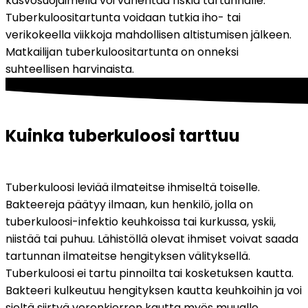
kasvosuojaimella voi vähentää riskiä tartunnalle. 
Tuberkuloositartunta voidaan tutkia iho- tai 
verikokeella viikkoja mahdollisen altistumisen jälkeen. 
Matkailijan tuberkuloositartunta on onneksi 
suhteellisen harvinaista.
Kuinka tuberkuloosi tarttuu
Tuberkuloosi leviää ilmateitse ihmiseltä toiselle. 
Bakteereja päätyy ilmaan, kun henkilö, jolla on 
tuberkuloosi-infektio keuhkoissa tai kurkussa, yskii, 
niistää tai puhuu. Lähistöllä olevat ihmiset voivat saada 
tartunnan ilmateitse hengityksen välityksellä. 
Tuberkuloosi ei tartu pinnoilta tai kosketuksen kautta. 
Bakteeri kulkeutuu hengityksen kautta keuhkoihin ja voi 
sieltä siirtyä verenkierron kautta myös muualle 