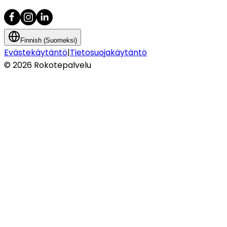
Finnish (Suomeksi)
Evästekäytäntö
|
Tietosuojakäytäntö
©
2026
Rokotepalvelu