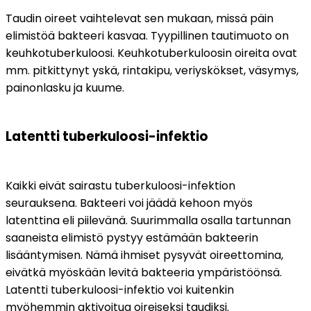
Taudin oireet vaihtelevat sen mukaan, missä päin 
elimistöä bakteeri kasvaa. Tyypillinen tautimuoto on 
keuhkotuberkuloosi. Keuhkotuberkuloosin oireita ovat 
mm. pitkittynyt yskä, rintakipu, veriyskökset, väsymys, 
painonlasku ja kuume.
Latentti tuberkuloosi-infektio
Kaikki eivät sairastu tuberkuloosi-infektion 
seurauksena. Bakteeri voi jäädä kehoon myös 
latenttina eli piilevänä. Suurimmalla osalla tartunnan 
saaneista elimistö pystyy estämään bakteerin 
lisääntymisen. Nämä ihmiset pysyvät oireettomina, 
eivätkä myöskään levitä bakteeria ympäristöönsä. 
Latentti tuberkuloosi-infektio voi kuitenkin 
myöhemmin aktivoitua oireiseksi taudiksi.