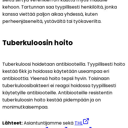
kehoon. Tartunnan saa tyypillisesti henkilöltä, jonka 
kanssa viettää paljon aikaa yhdessä, kuten 
perheenjäseneltä, ystävältä tai työkaverilta.
Tuberkuloosin hoito
Tuberkuloosi hoidetaan antibiooteilla. Tyypillisesti hoito 
kestää 6kk ja hoidossa käytetään useampaa eri 
antibioottia. Yleensä hoito tepsii hyvin. Toisinaan 
tuberkuloosibakteeri ei reagoi hoidossa tyypillisesti 
käytetyille antibiooteille. Antibiooteille resistentin 
tuberkuloosin hoito kestää pidempään ja on 
monimutkaisempaa.
Lähteet:
 Asiantuntijamme sekä 
THL