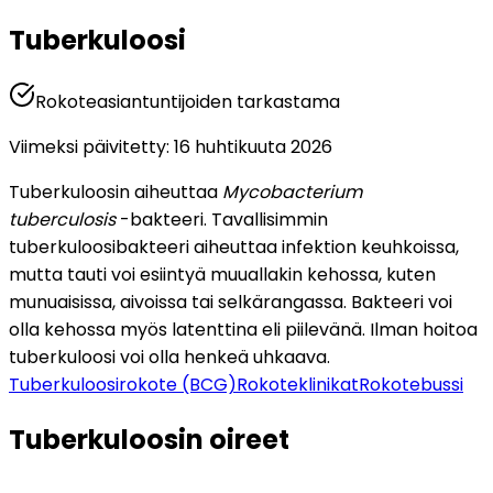
Tuberkuloosi
Rokoteasiantuntijoiden tarkastama
Viimeksi päivitetty
:
16 huhtikuuta 2026
Tuberkuloosin aiheuttaa 
Mycobacterium 
tuberculosis
 -bakteeri. Tavallisimmin 
tuberkuloosibakteeri aiheuttaa infektion keuhkoissa, 
mutta tauti voi esiintyä muuallakin kehossa, kuten 
munuaisissa, aivoissa tai selkärangassa. Bakteeri voi 
olla kehossa myös latenttina eli piilevänä. Ilman hoitoa 
tuberkuloosi voi olla henkeä uhkaava.
Tuberkuloosirokote (BCG)
Rokoteklinikat
Rokotebussi
Tuberkuloosin oireet