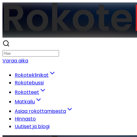
Varaa aika
Rokoteklinikat
Rokotebussi
Rokotteet
Matkailu
Asiaa rokottamisesta
Hinnasto
Uutiset ja blogi