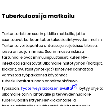
Tuberkuloosi ja matkailu
Tartuntariski on suurin pitkillä matkoilla, jotka 
suuntaavat korkean tuberkuloosiesiintyvyyden maihin. 
Tartunta voi tapahtua ahtaissa ja suljetuissa tiloissa, 
joissa on paljon ihmisiä. Suurimmassa riskissä 
tartunnalle ovat immuunipuutteiset, kuten HIV-
infektiota sairastavat.
Ulkomaille hoitotyöhön (hoitajat, 
lääkärit, avustustyöntekijät) lähtevien kannattaa 
varmistaa työpaikkansa käytännöt 
tuberkuloositartunnan ennaltaehkäisyyn 
työssään. 
Työterveyslaitoksen sivuilta
 löytyy ohjeita 
ulkomaille töihin lähtevälle ja terveydenhuollolle 
tuberkuloosiin liittyen.
Henkilökohtaisella 