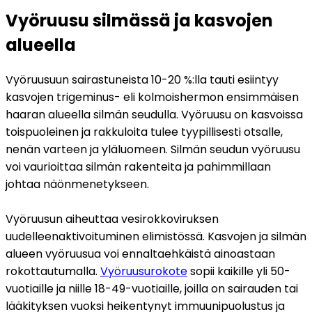
Vyöruusu silmässä ja kasvojen
alueella
Vyöruusuun sairastuneista 10-20 %:lla tauti esiintyy 
kasvojen trigeminus- eli kolmoishermon ensimmäisen 
haaran alueella silmän seudulla. Vyöruusu on kasvoissa 
toispuoleinen ja rakkuloita tulee tyypillisesti otsalle, 
nenän varteen ja yläluomeen. Silmän seudun vyöruusu 
voi vaurioittaa silmän rakenteita ja pahimmillaan 
johtaa näönmenetykseen.
Vyöruusun aiheuttaa vesirokkoviruksen 
uudelleenaktivoituminen elimistössä. Kasvojen ja silmän 
alueen vyöruusua voi ennaltaehkäistä ainoastaan 
rokottautumalla. 
Vyöruusurokote
 sopii kaikille yli 50-
vuotiaille ja niille 18-49-vuotiaille, joilla on sairauden tai 
lääkityksen vuoksi heikentynyt immuunipuolustus ja 