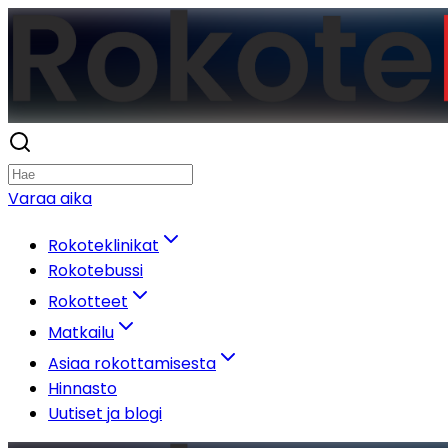
Varaa aika
Rokoteklinikat
Rokotebussi
Rokotteet
Matkailu
Asiaa rokottamisesta
Hinnasto
Uutiset ja blogi