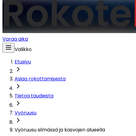
Varaa aika
Valikko
Etusivu
Asiaa rokottamisesta
Tietoa taudeista
Vyöruusu
Vyöruusu silmässä ja kasvojen alueella