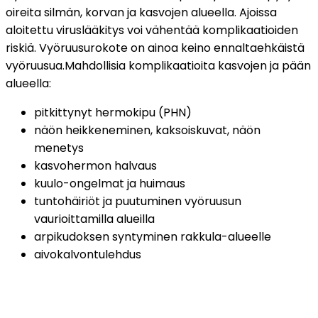
oireita silmän, korvan ja kasvojen alueella. Ajoissa 
aloitettu viruslääkitys voi vähentää komplikaatioiden 
riskiä. Vyöruusurokote on ainoa keino ennaltaehkäistä 
vyöruusua.
Mahdollisia komplikaatioita kasvojen ja pään 
alueella:
pitkittynyt hermokipu (PHN)
näön heikkeneminen, kaksoiskuvat, näön 
menetys
kasvohermon halvaus
kuulo-ongelmat ja huimaus
tuntohäiriöt ja puutuminen vyöruusun 
vaurioittamilla alueilla
arpikudoksen syntyminen rakkula-alueelle
aivokalvontulehdus