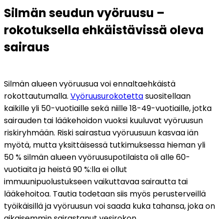
Silmän seudun vyöruusu – 
rokotuksella ehkäistävissä oleva 
sairaus
Silmän alueen vyöruusua voi ennaltaehkäistä 
rokottautumalla. 
Vyöruusurokotetta
 suositellaan 
kaikille yli 50-vuotiaille sekä niille 18-49-vuotiaille, jotka 
sairauden tai lääkehoidon vuoksi kuuluvat vyöruusun 
riskiryhmään. Riski sairastua vyöruusuun kasvaa iän 
myötä, mutta yksittäisessä tutkimuksessa hieman yli 
50 % silmän alueen vyöruusupotilaista oli alle 60-
vuotiaita ja heistä 90 %:lla ei ollut 
immuunipuolustukseen vaikuttavaa sairautta tai 
lääkehoitoa. Tautia todetaan siis myös perusterveillä 
työikäisillä ja vyöruusun voi saada kuka tahansa, joka on 
aikaisemmin sairastanut vesirokon.