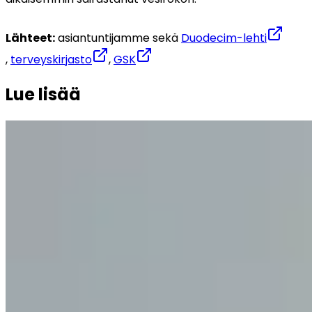
Lähteet:
 asiantuntijamme sekä 
Duodecim-lehti
, 
terveyskirjasto
, 
GSK
Lue lisää