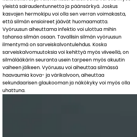
yleistä sairaudentunnetta ja päänsärkyä. Joskus 
kasvojen hermokipu voi olla sen verran voimakasta, 
että silmän ensioireet jäävät huomaamatta.
Vyöruusun aiheuttama infektio voi ulottua mihin 
tahansa silmän osaan. Tavallisin silmän vyöruusun 
ilmentymä on sarveiskalvontulehdus. Koska 
sarveiskalvomuutoksia voi kehittyä myös viiveellä, on 
silmälääkärin seuranta usein tarpeen myös akuutin 
vaiheen jälkeen. Vyöruusu voi aiheuttaa silmässä 
haavaumia kova- ja värikalvoon, aiheuttaa 
sekundaarisen glaukooman ja näkökyky voi myös olla 
uhattuna.