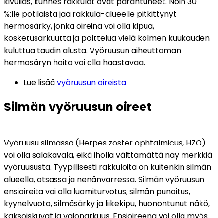
kivulias, kunnes rakkulat ovat parantuneet. Noin 30 
%:lle potilaista jää rakkula-alueelle pitkittynyt 
hermosärky, jonka oireina voi olla kipua, 
kosketusarkuutta ja polttelua vielä kolmen kuukauden 
kuluttua taudin alusta. Vyöruusun aiheuttaman 
hermosäryn hoito voi olla haastavaa.
Lue lisää 
vyöruusun oireista
Silmän vyöruusun oireet
Vyöruusu silmässä (Herpes zoster ophtalmicus, HZO) 
voi olla salakavala, eikä iholla välttämättä näy merkkiä 
vyöruususta. Tyypillisesti rakkuloita on kuitenkin silmän 
alueella, otsassa ja nenänvarressa. Silmän vyöruusun 
ensioireita voi olla luomiturvotus, silmän punoitus, 
kyynelvuoto, silmäsärky ja liikekipu, huonontunut näkö, 
kaksoiskuvat ja valonarkuus. Ensioireena voi olla myös 