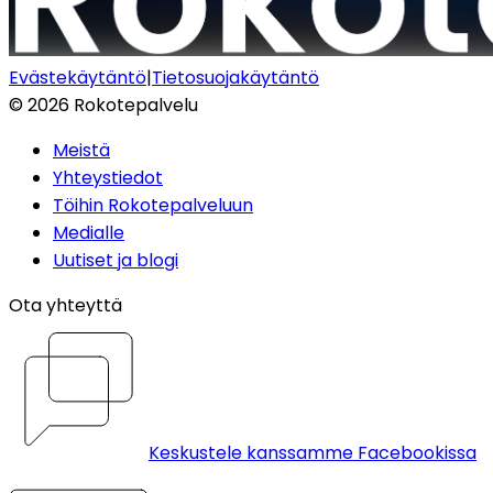
Evästekäytäntö
|
Tietosuojakäytäntö
©
2026
Rokotepalvelu
Meistä
Yhteystiedot
Töihin Rokotepalveluun
Medialle
Uutiset ja blogi
Ota yhteyttä
Keskustele kanssamme Facebookissa