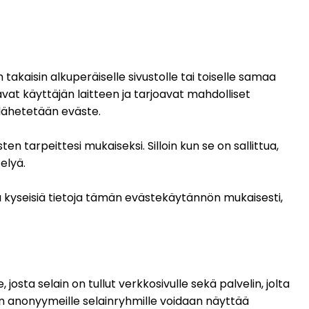
 takaisin alkuperäiselle sivustolle tai toiselle samaa 
vat käyttäjän laitteen ja tarjoavat mahdolliset 
e lähetetään eväste.
n tarpeittesi mukaiseksi. Silloin kun se on sallittua, 
elyä.
ä kyseisiä tietoja tämän evästekäytännön mukaisesti, 
 josta selain on tullut verkkosivulle sekä palvelin, jolta 
anonyymeille selainryhmille voidaan näyttää 