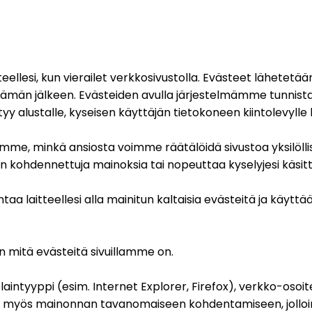
eellesi, kun vierailet verkkosivustolla. Evästeet lähetetään
lä tämän jälkeen. Evästeiden avulla järjestelmämme tunnista
rtyy alustalle, kyseisen käyttäjän tietokoneen kiintolevyll
amme, minkä ansiosta voimme räätälöidä sivustoa yksilölliste
kohdennettuja mainoksia tai nopeuttaa kyselyjesi käsitt
 laitteellesi alla mainitun kaltaisia evästeitä ja käyttä
n mitä evästeitä sivuillamme on.
elaintyyppi (esim. Internet Explorer, Firefox), verkko-osoite,
n myös mainonnan tavanomaiseen kohdentamiseen, jolloin 