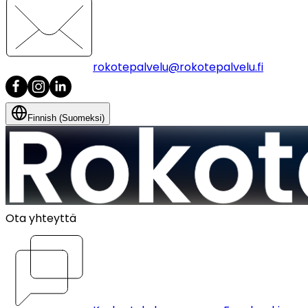
rokotepalvelu@rokotepalvelu.fi
Finnish (Suomeksi)
Ota yhteyttä