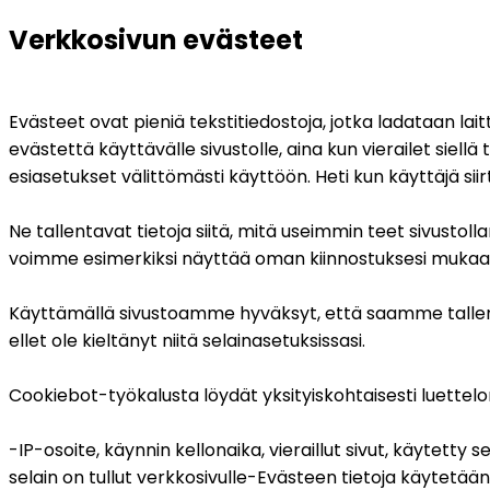
Verkkosivun evästeet
Evästeet ovat pieniä tekstitiedostoja, jotka ladataan laitt
evästettä käyttävälle sivustolle, aina kun vierailet siel
esiasetukset välittömästi käyttöön. Heti kun käyttäjä sii
Ne tallentavat tietoja siitä, mitä useimmin teet sivustoll
voimme esimerkiksi näyttää oman kiinnostuksesi mukaan 
Käyttämällä sivustoamme hyväksyt, että saamme tallentaa
ellet ole kieltänyt niitä selainasetuksissasi.
Cookiebot-työkalusta löydät yksityiskohtaisesti luettelo
-IP-osoite, käynnin kellonaika, vieraillut sivut, käytetty s
selain on tullut verkkosivulle
-Evästeen tietoja käytetää