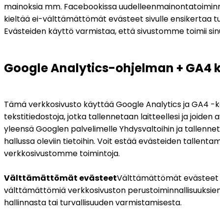
mainoksia mm. Facebookissa uudelleenmainontatoiminnon 
kieltää ei-välttämättömät evästeet sivulle ensikertaa 
Evästeiden käyttö varmistaa, että sivustomme toimii sinul
Google Analytics-ohjelman + GA4 
Tämä verkkosivusto käyttää Google Analytics ja GA4 -käv
tekstitiedostoja, jotka tallennetaan laitteellesi ja joid
yleensä Googlen palvelimelle Yhdysvaltoihin ja tallennet
hallussa oleviin tietoihin. Voit estää evästeiden tallent
verkkosivustomme toimintoja.
Välttämättömät evästeet
Välttämättömät evästeet ov
välttämättömiä verkkosivuston perustoiminnallisuuksien ta
hallinnasta tai turvallisuuden varmistamisesta.