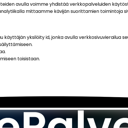
steiden avulla voimme yhdistää verkkopalveluiden käytöst
nalytiikalla mittaamme kävijän suorittamien toimintoja sivu
käyttäjän yksilöity id, jonka avulla verkkosivuvierailua s
säilyttämiseen.
aa.
miseen toisistaan.