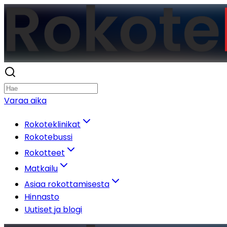
Varaa aika
Rokoteklinikat
Rokotebussi
Rokotteet
Matkailu
Asiaa rokottamisesta
Hinnasto
Uutiset ja blogi