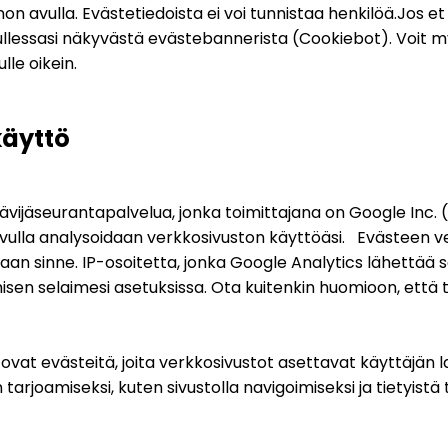
avulla. Evästetiedoista ei voi tunnistaa henkilöä.
Jos et
tullessasi näkyvästä evästebannerista (Cookiebot). Voit
le oikein.
käyttö
ijäseurantapalvelua, jonka toimittajana on Google Inc. (”
en avulla analysoidaan verkkosivuston käyttöäsi.   Evästee
aan sinne. IP-osoitetta, jonka Google Analytics lähettää s
amisen selaimesi asetuksissa. Ota kuitenkin huomioon, että t
at evästeitä, joita verkkosivustot asettavat käyttäjän la
rjoamiseksi, kuten sivustolla navigoimiseksi ja tietyistä t