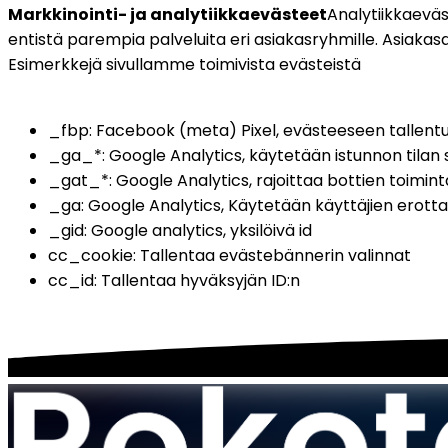
Markkinointi- ja analytiikkaevästeet
Analytiikkaevä
entistä parempia palveluita eri asiakasryhmille. Asiakasa
Esimerkkejä sivullamme toimivista evästeistä
_fbp: Facebook (meta) Pixel, evästeeseen tallentuu 
_ga_*: Google Analytics, käytetään istunnon tilan 
_gat_*: Google Analytics, rajoittaa bottien toimint
_ga: Google Analytics, Käytetään käyttäjien erotta
_gid: Google analytics, yksilöivä id
cc_cookie: Tallentaa evästebännerin valinnat
cc_id: Tallentaa hyväksyjän ID:n