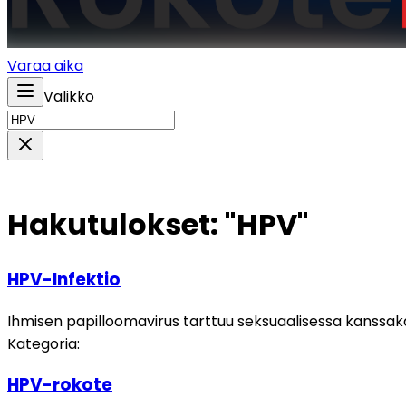
Varaa aika
Valikko
Hakutulokset: "HPV"
HPV-Infektio
Ihmisen papilloomavirus tarttuu seksuaalisessa kanssakäym
Kategoria
:
HPV-rokote