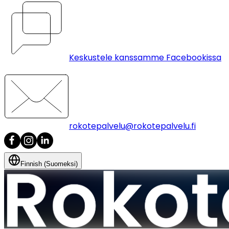
Keskustele kanssamme Facebookissa
rokotepalvelu@rokotepalvelu.fi
Finnish (Suomeksi)