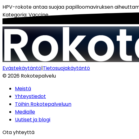
HPV-rokote antaa suojaa papilloomaviruksen aiheuttamil
Kategoria
:
Vaccine
Evästekäytäntö
|
Tietosuojakäytäntö
©
2026
Rokotepalvelu
Meistä
Yhteystiedot
Töihin Rokotepalveluun
Medialle
Uutiset ja blogi
Ota yhteyttä