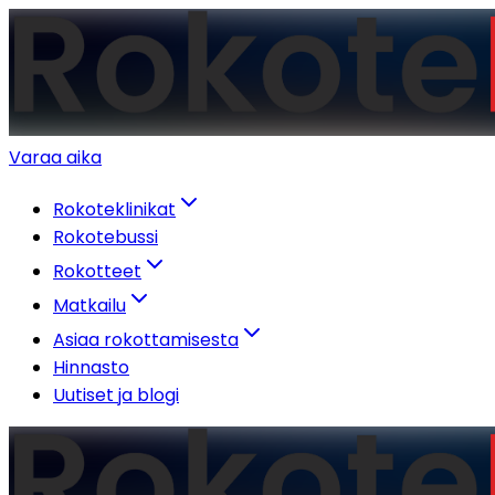
Varaa aika
Rokoteklinikat
Rokotebussi
Rokotteet
Matkailu
Asiaa rokottamisesta
Hinnasto
Uutiset ja blogi