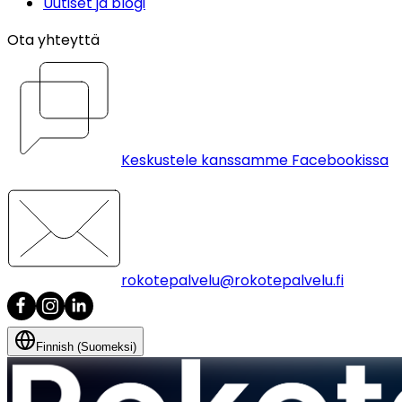
Uutiset ja blogi
Ota yhteyttä
Keskustele kanssamme Facebookissa
rokotepalvelu@rokotepalvelu.fi
Finnish (Suomeksi)