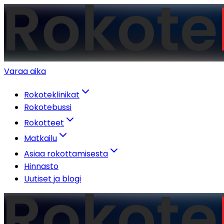
Varaa aika
Rokoteklinikat
Rokotebussi
Rokotteet
Matkailu
Asiaa rokottamisesta
Hinnasto
Uutiset ja blogi