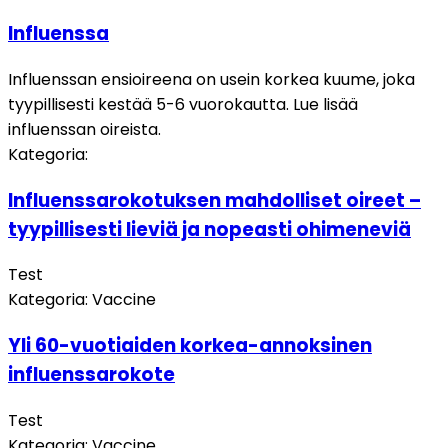
Influenssa
Influenssan ensioireena on usein korkea kuume, joka
tyypillisesti kestää 5-6 vuorokautta. Lue lisää
influenssan oireista.
Kategoria
:
Influenssarokotuksen mahdolliset oireet –
tyypillisesti lieviä ja nopeasti ohimeneviä
Test
Kategoria
:
Vaccine
Yli 60-vuotiaiden korkea-annoksinen
influenssarokote
Test
Kategoria
:
Vaccine