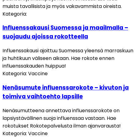
muista tavallisista ja myös vakavammista oireista.
Kategoria
:
Influenssakausi Suomessa ja maailmalla –
suojaudu ajoissa rokotteella
Influenssakausi ajoittuu Suomessa yleensä marraskuun
ja huhtikuun väliseen aikaan. Hae rokote ennen
influenssakauden huippua!
Kategoria
:
Vaccine
Nenäsumute influenssarokote – kivuton ja
toimiva vaihtoehto lapsille
Nenäsumutteena annettava influenssarokote on
lapsiystävällinen suoja influenssaa vastaan. Hae
rokotukset Rokotepalvelusta ilman ajanvarausta!
Kategoria
:
Vaccine