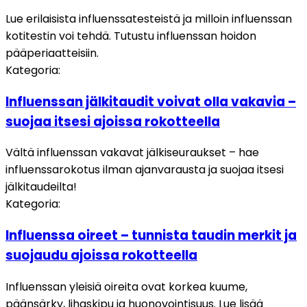
Lue erilaisista influenssatesteistä ja milloin influenssan
kotitestin voi tehdä. Tutustu influenssan hoidon
pääperiaatteisiin.
Kategoria
:
Influenssan jälkitaudit voivat olla vakavia –
suojaa itsesi ajoissa rokotteella
Vältä influenssan vakavat jälkiseuraukset – hae
influenssarokotus ilman ajanvarausta ja suojaa itsesi
jälkitaudeilta!
Kategoria
:
Influenssa oireet – tunnista taudin merkit ja
suojaudu ajoissa rokotteella
Influenssan yleisiä oireita ovat korkea kuume,
päänsärky, lihaskipu ja huonovointisuus. Lue lisää