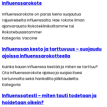
Influenssarokote
Influenssarokote on paras keino suojautua
rajuoireiselta influenssalta. Hae rokote ilman
ajanvarausta Rokoteklinikoiltamme tai
Rokotebussistamme!
Kategoria
:
Vaccine
Influenssan kesto ja tarttuvuus – suojaudu
ajoissa influenssarokotteella
Kuinka kauan influenssa kestää ja miten se tarttuu?
Ota influenssarokote ajoissa ja suojaa itsesi
tartunnoilta sekä hankalilta jälkitaudeilta.
Kategoria
:
Influenssatesti – miten tauti todetaan ja
hoidetaan oikein?