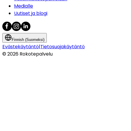
Medialle
Uutiset ja blogi
Finnish (Suomeksi)
Evästekäytäntö
|
Tietosuojakäytäntö
©
2026
Rokotepalvelu