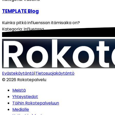
TEMPLATE Blog
Kuinka pitkä influenssan itämisaika on?
Kategoria
:
Influenssa
Evästekäytäntö
|
Tietosuojakäytäntö
©
2026
Rokotepalvelu
Meistä
Yhteystiedot
Töihin Rokotepalveluun
Medialle