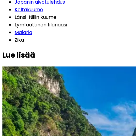
Japanin aivotulehdus
Keltakuume
Länsi-Niilin kuume
Lymfaattinen filariaasi
Malaria
Zika
Lue lisää