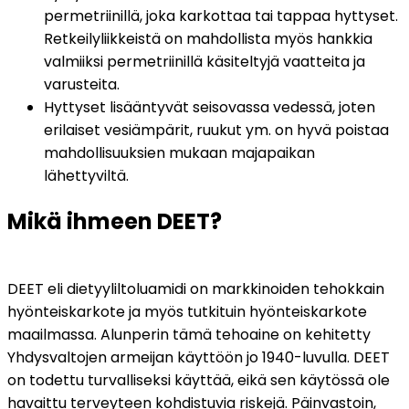
permetriinillä, joka karkottaa tai tappaa hyttyset. 
Retkeilyliikkeistä on mahdollista myös hankkia 
valmiiksi permetriinillä käsiteltyjä vaatteita ja 
varusteita. 
Hyttyset lisääntyvät seisovassa vedessä, joten 
erilaiset vesiämpärit, ruukut ym. on hyvä poistaa 
mahdollisuuksien mukaan majapaikan 
lähettyviltä.
Mikä ihmeen DEET?
DEET eli dietyyliltoluamidi on markkinoiden tehokkain 
hyönteiskarkote ja myös tutkituin hyönteiskarkote 
maailmassa. Alunperin tämä tehoaine on kehitetty 
Yhdysvaltojen armeijan käyttöön jo 1940-luvulla. DEET 
on todettu turvalliseksi käyttää, eikä sen käytössä ole 
havaittu terveyteen kohdistuvia riskejä. Päinvastoin, 