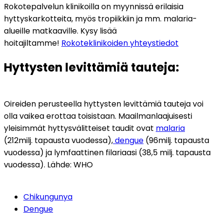
Rokotepalvelun klinikoilla on myynnissä erilaisia 
hyttyskarkotteita, myös tropiikkiin ja mm. malaria-
alueille matkaaville. Kysy lisää 
hoitajiltamme! 
Rokoteklinikoiden yhteystiedot
Hyttysten levittämiä tauteja:
Oireiden perusteella hyttysten levittämiä tauteja voi 
olla vaikea erottaa toisistaan. Maailmanlaajuisesti 
yleisimmät hyttysvälitteiset taudit ovat 
malaria
(212milj. tapausta vuodessa),
 dengue
 (96milj. tapausta 
vuodessa) ja lymfaattinen filariaasi (38,5 milj. tapausta 
vuodessa). Lähde: WHO
Chikungunya
Dengue