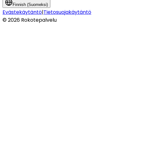
Finnish (Suomeksi)
Evästekäytäntö
|
Tietosuojakäytäntö
©
2026
Rokotepalvelu