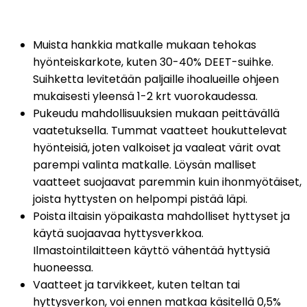
Muista hankkia matkalle mukaan tehokas 
hyönteiskarkote, kuten 30-40% DEET-suihke. 
Suihketta levitetään paljaille ihoalueille ohjeen 
mukaisesti yleensä 1-2 krt vuorokaudessa.
Pukeudu mahdollisuuksien mukaan peittävällä 
vaatetuksella. Tummat vaatteet houkuttelevat 
hyönteisiä, joten valkoiset ja vaaleat värit ovat 
parempi valinta matkalle. Löysän malliset 
vaatteet suojaavat paremmin kuin ihonmyötäiset, 
joista hyttysten on helpompi pistää läpi. 
Poista iltaisin yöpaikasta mahdolliset hyttyset ja 
käytä suojaavaa hyttysverkkoa. 
Ilmastointilaitteen käyttö vähentää hyttysiä 
huoneessa.
Vaatteet ja tarvikkeet, kuten teltan tai 
hyttysverkon, voi ennen matkaa käsitellä 0,5% 