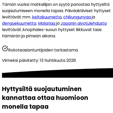
Tämän vuoksi matkailijan on syytä panostaa hyttysiltä 
suojautumiseen monella tapaa. Päiväaktiiviset hyttyset 
levittävät mm. 
keltakuumetta
, 
chikungunyaa 
ja 
denguekuumetta
. 
Malariaa 
ja 
Japanin aivotulehdusta
levittävät Anophales-suvun hyttyset liikkuvat taas 
hämärän ja pimeän aikana.
Rokoteasiantuntijoiden tarkastama
Viimeksi päivitetty
:
13 huhtikuuta 2026
Hyttysiltä suojautuminen 
kannattaa ottaa huomioon 
monella tapaa