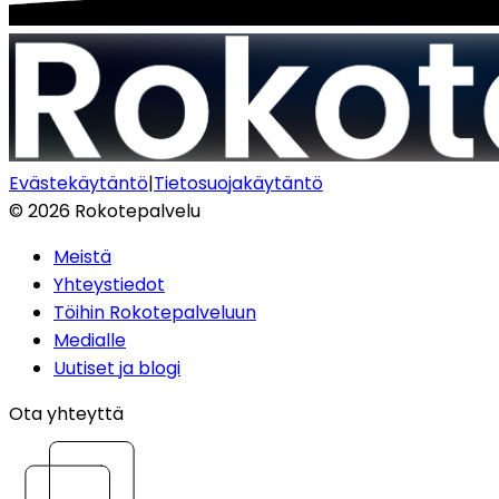
Evästekäytäntö
|
Tietosuojakäytäntö
©
2026
Rokotepalvelu
Meistä
Yhteystiedot
Töihin Rokotepalveluun
Medialle
Uutiset ja blogi
Ota yhteyttä