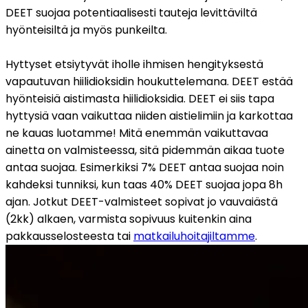
DEET suojaa potentiaalisesti tauteja levittäviltä 
hyönteisiltä ja myös punkeilta. 
Hyttyset etsiytyvät iholle ihmisen hengityksestä 
vapautuvan hiilidioksidin houkuttelemana. DEET estää 
hyönteisiä aistimasta hiilidioksidia. DEET ei siis tapa 
hyttysiä vaan vaikuttaa niiden aistielimiin ja karkottaa 
ne kauas luotamme! Mitä enemmän vaikuttavaa 
ainetta on valmisteessa, sitä pidemmän aikaa tuote 
antaa suojaa. Esimerkiksi 7% DEET antaa suojaa noin 
kahdeksi tunniksi, kun taas 40% DEET suojaa jopa 8h 
ajan. Jotkut DEET-valmisteet sopivat jo vauvaiästä 
(2kk) alkaen, varmista sopivuus kuitenkin aina 
pakkausselosteesta tai 
matkailuhoitajiltamme
.