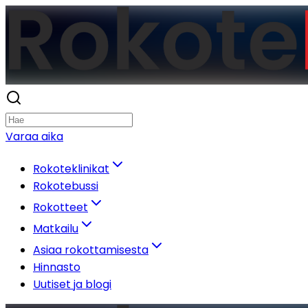
Varaa aika
Rokoteklinikat
Rokotebussi
Rokotteet
Matkailu
Asiaa rokottamisesta
Hinnasto
Uutiset ja blogi