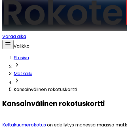
Varaa aika
Valikko
Etusivu
Matkailu
Kansainvälinen rokotuskortti
Kansainvälinen rokotuskortti
Keltakuumerokotus 
on edellytys monessa maassa matkail