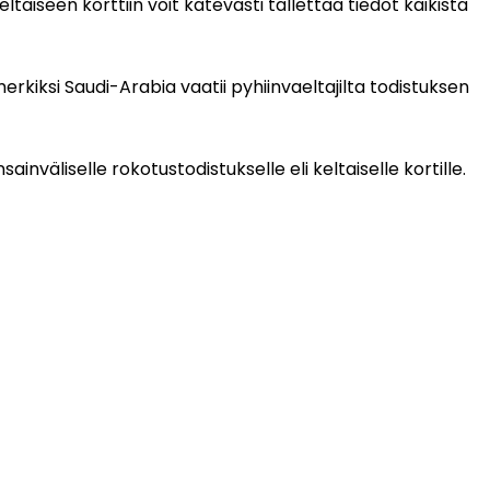
iseen korttiin voit kätevästi tallettaa tiedot kaikista 
Joissain tilanteissa myös muista rokotuksista voidaan vaatia todistusta maahantulotarkastuksen yhteydessä. Esimerkiksi Saudi-Arabia vaatii pyhiinvaeltajilta todistuksen 
inväliselle rokotustodistukselle eli keltaiselle kortille.