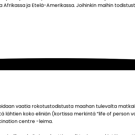
sa Afrikassa ja Etelä-Amerikassa. Joihinkin maihin todistus
voidaan vaatia rokotustodistusta maahan tulevalta matkai
lähtien koko eliniän (kortissa merkintä ”life of person vacc
cination centre -leima. 