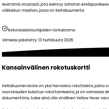
levittämä virustauti, jota esiintyy Saharan eteläpuolises
välilaskun maahan, jossa on keltakuumetta. 
Rokoteasiantuntijoiden tarkastama
Viimeksi päivitetty
:
13 huhtikuuta 2026
Kansainvälinen rokotuskortti
Keltakuumerokote on yksi harvoista rokotteista, joista 
vuorokauden kuluttua rokottamisesta, ja on voimassa siitä 
dokumenttina, tulee siinä olla virallinen Yellow fever vac