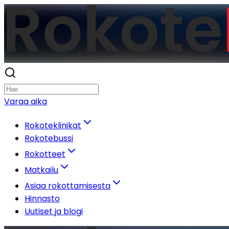
Varaa aika
Rokoteklinikat
Rokotebussi
Rokotteet
Matkailu
Asiaa rokottamisesta
Hinnasto
Uutiset ja blogi