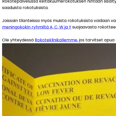
Rokotepalvelussa keltakuumerokotuksen hintaan sisältyy vi
saaduista rokotuksista.
meningokokin ryhmiltä A, C, W ja Y
 suojaavasta rokottee
Ole yhteydessä 
Rokoteklinikallemme
, jos tarvitset apua