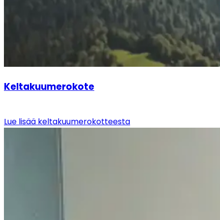
Keltakuumerokote
Lue lisää keltakuumerokotteesta