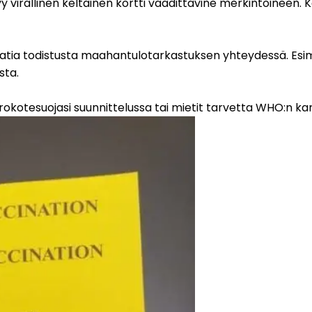
rallinen keltainen kortti vaadittavine merkintöineen. Kelta
sta.
 rokotesuojasi suunnittelussa tai mietit tarvetta WHO:n kansa