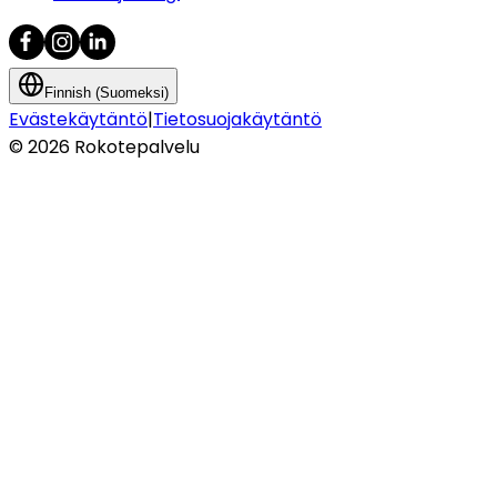
Finnish (Suomeksi)
Evästekäytäntö
|
Tietosuojakäytäntö
©
2026
Rokotepalvelu