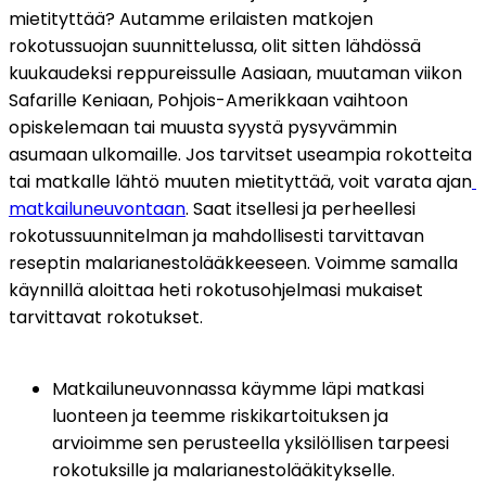
mietityttää? Autamme erilaisten matkojen 
rokotussuojan suunnittelussa, olit sitten lähdössä 
kuukaudeksi reppureissulle Aasiaan, muutaman viikon 
Safarille Keniaan, Pohjois-Amerikkaan vaihtoon 
opiskelemaan tai muusta syystä pysyvämmin 
asumaan ulkomaille. Jos tarvitset useampia rokotteita 
tai matkalle lähtö muuten mietityttää, voit varata ajan
matkailuneuvontaan
. Saat itsellesi ja perheellesi 
rokotussuunnitelman ja mahdollisesti tarvittavan 
reseptin malarianestolääkkeeseen. Voimme samalla 
käynnillä aloittaa heti rokotusohjelmasi mukaiset 
tarvittavat rokotukset. 
Matkailuneuvonnassa käymme läpi matkasi 
luonteen ja teemme riskikartoituksen ja 
arvioimme sen perusteella yksilöllisen tarpeesi 
rokotuksille ja malarianestolääkitykselle.