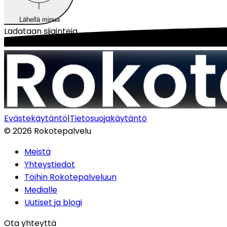
Lähellä minua
Ladataan sijainteja...
Evästekäytäntö
|
Tietosuojakäytäntö
©
2026
Rokotepalvelu
Meistä
Yhteystiedot
Töihin Rokotepalveluun
Medialle
Uutiset ja blogi
Ota yhteyttä