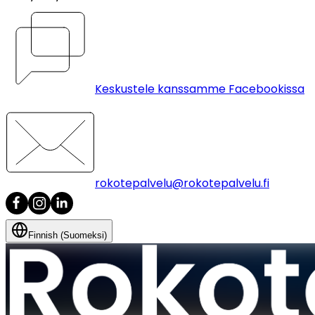
Keskustele kanssamme Facebookissa
rokotepalvelu@rokotepalvelu.fi
Finnish (Suomeksi)