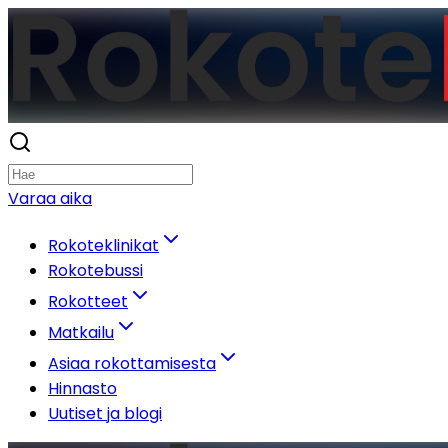
Varaa aika
Rokoteklinikat
Rokotebussi
Rokotteet
Matkailu
Asiaa rokottamisesta
Hinnasto
Uutiset ja blogi