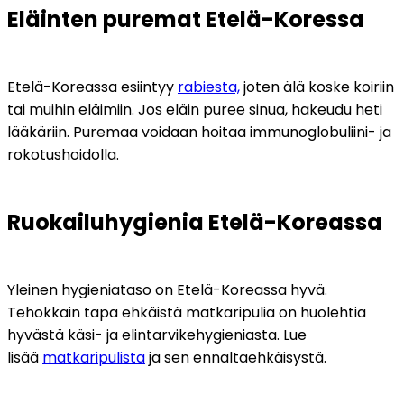
Eläinten puremat Etelä-Koressa
Etelä-Koreassa esiintyy 
rabiesta,
 joten älä koske koiriin 
tai muihin eläimiin. Jos eläin puree sinua, hakeudu heti 
lääkäriin. Puremaa voidaan hoitaa immunoglobuliini- ja 
rokotushoidolla.
Ruokailuhygienia Etelä-Koreassa
Yleinen hygieniataso on Etelä-Koreassa hyvä. 
Tehokkain tapa ehkäistä matkaripulia on huolehtia 
hyvästä käsi- ja elintarvikehygieniasta. Lue 
lisää 
matkaripulista
 ja sen ennaltaehkäisystä.