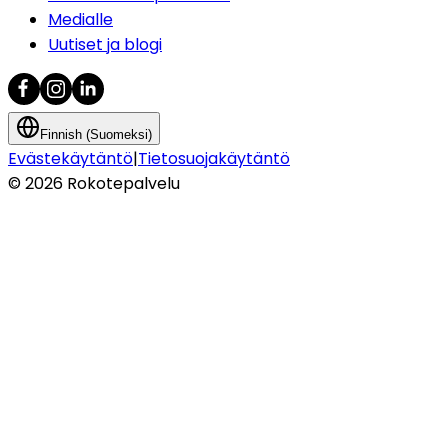
Medialle
Uutiset ja blogi
Finnish (Suomeksi)
Evästekäytäntö
|
Tietosuojakäytäntö
©
2026
Rokotepalvelu