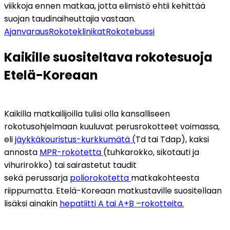
viikkoja ennen matkaa, jotta elimistö ehtii kehittää 
suojan taudinaiheuttajia vastaan.
Ajanvaraus
Rokoteklinikat
Rokotebussi
Kaikille suositeltava rokotesuoja 
Etelä-Koreaan
Kaikilla matkailijoilla tulisi olla kansalliseen 
rokotusohjelmaan kuuluvat perusrokotteet voimassa, 
eli 
jäykkäkouristus-kurkkumätä (
Td tai Tdap), kaksi 
annosta 
MPR-rokotetta 
(tuhkarokko, sikotauti ja 
vihurirokko) tai sairastetut taudit 
sekä perussarja 
poliorokotetta 
matkakohteesta 
riippumatta. Etelä-Koreaan matkustaville suositellaan 
lisäksi ainakin 
hepatiitti A tai A+B –rokotteita.