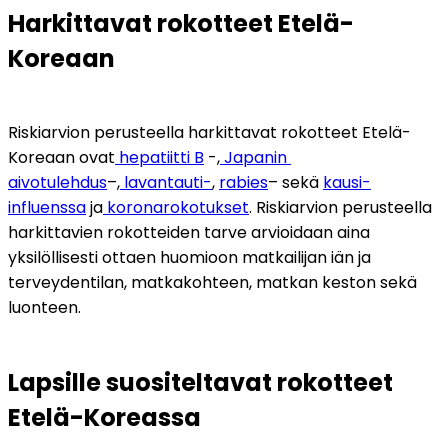
Harkittavat rokotteet Etelä-
Koreaan
Riskiarvion perusteella harkittavat rokotteet Etelä-
Koreaan ovat
 hepatiitti B
 -,
 Japanin 
aivotulehdus
–,
 lavantauti-
, 
rabies
– sekä 
kausi-
influenssa
 ja
koronarokotukset
. Riskiarvion perusteella 
harkittavien rokotteiden tarve arvioidaan aina 
yksilöllisesti ottaen huomioon matkailijan iän ja 
terveydentilan, matkakohteen, matkan keston sekä 
luonteen.
Lapsille suositeltavat rokotteet 
Etelä-Koreassa