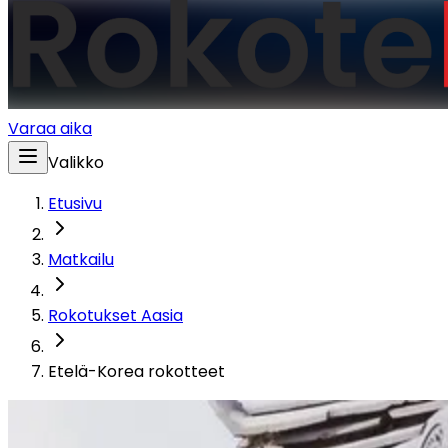
Varaa aika
Valikko
Etusivu
Matkailu
Rokotukset Aasia
Etelä-Korea rokotteet