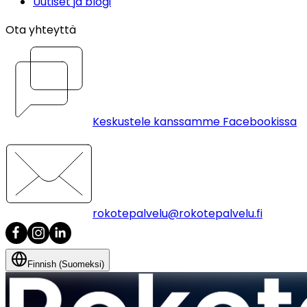
Uutiset ja blogi
Ota yhteyttä
Keskustele kanssamme Facebookissa
rokotepalvelu@rokotepalvelu.fi
Finnish (Suomeksi)