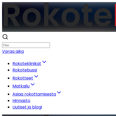
Varaa aika
Rokoteklinikat
Rokotebussi
Rokotteet
Matkailu
Asiaa rokottamisesta
Hinnasto
Uutiset ja blogi