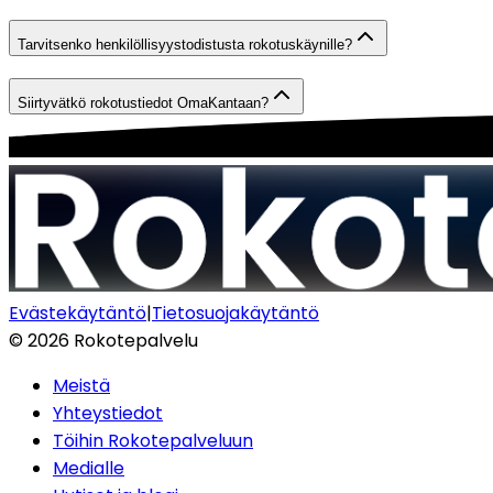
Tarvitsenko henkilöllisyystodistusta rokotuskäynille?
Siirtyvätkö rokotustiedot OmaKantaan?
Evästekäytäntö
|
Tietosuojakäytäntö
©
2026
Rokotepalvelu
Meistä
Yhteystiedot
Töihin Rokotepalveluun
Medialle