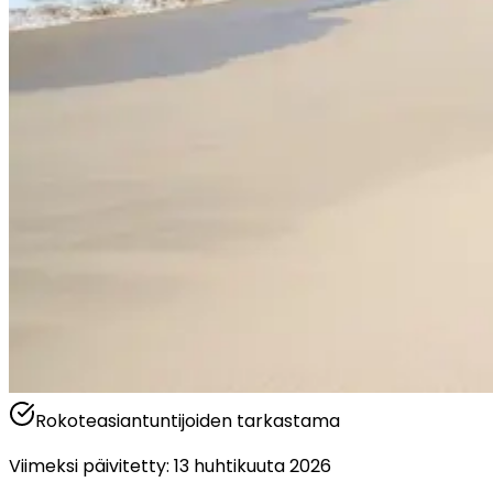
Rokoteasiantuntijoiden tarkastama
Viimeksi päivitetty
:
13 huhtikuuta 2026