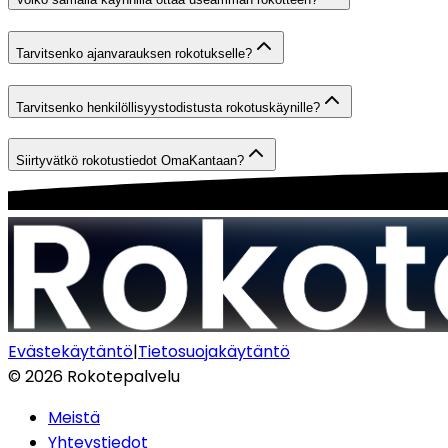
Tarvitsenko ajanvarauksen rokotukselle?
Tarvitsenko henkilöllisyystodistusta rokotuskäynille?
Siirtyvätkö rokotustiedot OmaKantaan?
Evästekäytäntö
|
Tietosuojakäytäntö
©
2026
Rokotepalvelu
Meistä
Yhteystiedot