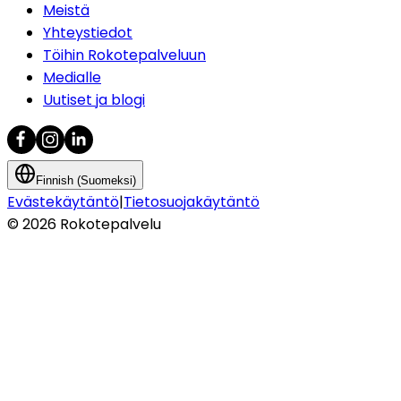
Meistä
Yhteystiedot
Töihin Rokotepalveluun
Medialle
Uutiset ja blogi
Finnish (Suomeksi)
Evästekäytäntö
|
Tietosuojakäytäntö
©
2026
Rokotepalvelu