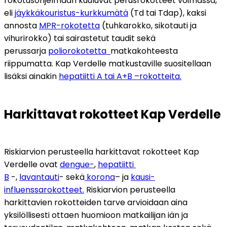
rokotusohjelmaan kuuluvat perusrokotteet voimassa, 
eli 
jäykkäkouristus-kurkkumätä
 (Td tai Tdap), kaksi 
annosta 
MPR-rokotetta
 (tuhkarokko, sikotauti ja 
vihurirokko) tai sairastetut taudit sekä 
perussarja 
poliorokotetta  
matkakohteesta 
riippumatta. Kap Verdelle matkustaville suositellaan 
lisäksi ainakin 
hepatiitti A tai A+B –rokotteita.
Harkittavat rokotteet Kap Verdelle
Riskiarvion perusteella harkittavat rokotteet Kap 
Verdelle ovat 
dengue-
, 
hepatiitti 
B
 -, 
lavantauti
- sekä
 korona
– ja 
kausi-
influenssarokotteet.
 Riskiarvion perusteella 
harkittavien rokotteiden tarve arvioidaan aina 
yksilöllisesti ottaen huomioon matkailijan iän ja 