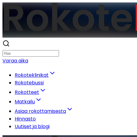
Varaa aika
Rokoteklinikat
Rokotebussi
Rokotteet
Matkailu
Asiaa rokottamisesta
Hinnasto
Uutiset ja blogi