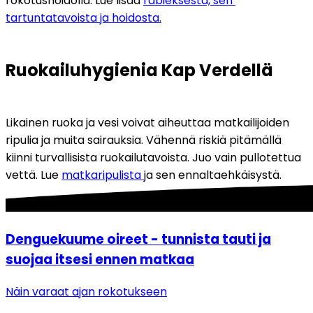
rokotushoidolla. Lue lisää 
rabieksesta, sen 
tartuntatavoista ja hoidosta.
Ruokailuhygienia Kap Verdellä
Likainen ruoka ja vesi voivat aiheuttaa matkailijoiden 
ripulia ja muita sairauksia. Vähennä riskiä pitämällä 
kiinni turvallisista ruokailutavoista. Juo vain pullotettua 
vettä. Lue 
matkaripulista 
ja sen ennaltaehkäisystä.
Denguekuume oireet - tunnista tauti ja
suojaa itsesi ennen matkaa
Näin varaat ajan rokotukseen