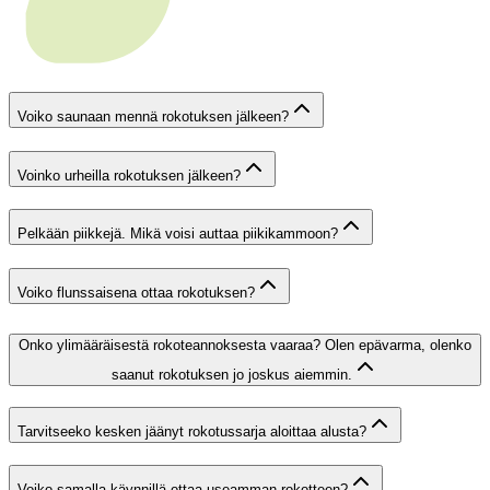
Voiko saunaan mennä rokotuksen jälkeen?
Voinko urheilla rokotuksen jälkeen?
Pelkään piikkejä. Mikä voisi auttaa piikikammoon?
Voiko flunssaisena ottaa rokotuksen?
Onko ylimääräisestä rokoteannoksesta vaaraa? Olen epävarma, olenko
saanut rokotuksen jo joskus aiemmin.
Tarvitseeko kesken jäänyt rokotussarja aloittaa alusta?
Voiko samalla käynnillä ottaa useamman rokotteen?