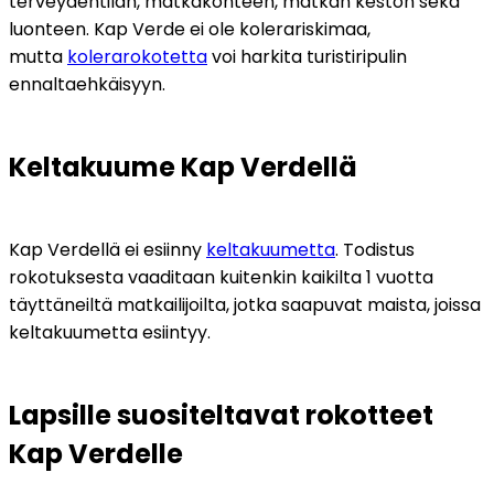
terveydentilan, matkakohteen, matkan keston sekä 
luonteen. Kap Verde ei ole kolerariskimaa, 
mutta 
kolerarokotetta
 voi harkita turistiripulin 
ennaltaehkäisyyn.
Keltakuume Kap Verdellä
Kap Verdellä ei esiinny 
keltakuumetta
. Todistus 
rokotuksesta vaaditaan kuitenkin kaikilta 1 vuotta 
täyttäneiltä matkailijoilta, jotka saapuvat maista, joissa 
keltakuumetta esiintyy. 
Lapsille suositeltavat rokotteet 
Kap Verdelle