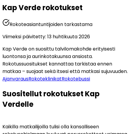
Kap Verde rokotukset
Rokoteasiantuntijoiden tarkastama
Viimeksi päivitetty
:
13 huhtikuuta 2026
Kap Verde on suosittu talvilomakohde erityisesti 
luontonsa ja aurinkotakuunsa ansiosta. 
Rokotussuositukset kannattaa tarkistaa ennen 
matkaa – suojaat sekä itsesi että matkasi sujuvuuden.
Ajanvaraus
Rokoteklinikat
Rokotebussi
Suositellut rokotukset Kap 
Verdelle
Kaikilla matkailijoilla tulisi olla kansalliseen 