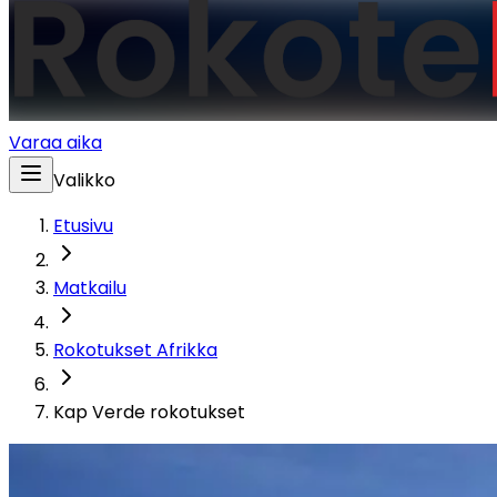
Varaa aika
Valikko
Etusivu
Matkailu
Rokotukset Afrikka
Kap Verde rokotukset