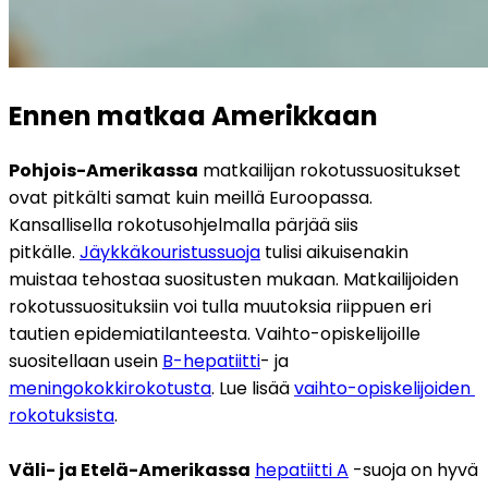
Ennen matkaa Amerikkaan
Pohjois-Amerikassa
 matkailijan rokotussuositukset 
ovat pitkälti samat kuin meillä Euroopassa. 
Kansallisella rokotusohjelmalla pärjää siis 
pitkälle. 
Jäykkäkouristussuoja
 tulisi aikuisenakin 
muistaa tehostaa suositusten mukaan. Matkailijoiden 
rokotussuosituksiin voi tulla muutoksia riippuen eri 
tautien epidemiatilanteesta. Vaihto-opiskelijoille 
suositellaan usein 
B-hepatiitti
- ja 
meningokokkirokotusta
. Lue lisää 
vaihto-opiskelijoiden 
rokotuksista
.
Väli- ja Etelä-Amerikassa
hepatiitti A
 -suoja on hyvä 