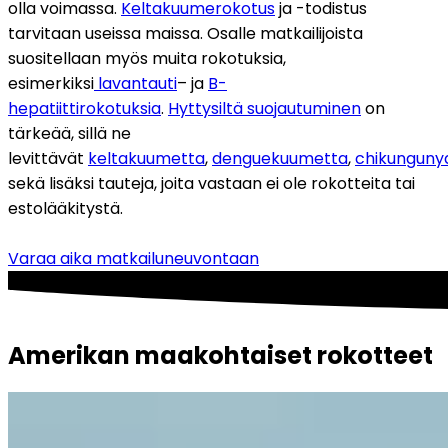
olla voimassa. 
Keltakuumerokotus
 ja -todistus 
tarvitaan useissa maissa. Osalle matkailijoista 
suositellaan myös muita rokotuksia, 
esimerkiksi
 lavantauti
– ja 
B-
hepatiittirokotuksia
. 
Hyttysiltä suojautuminen
 on 
tärkeää, sillä ne 
levittävät 
keltakuumetta
, 
denguekuumetta
, 
chikunguny
sekä lisäksi tauteja, joita vastaan ei ole rokotteita tai 
estolääkitystä.
Varaa aika matkailuneuvontaan
Amerikan maakohtaiset rokotteet