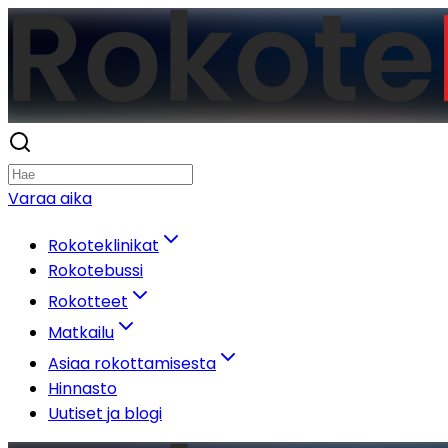
Varaa aika
Rokoteklinikat
Rokotebussi
Rokotteet
Matkailu
Asiaa rokottamisesta
Hinnasto
Uutiset ja blogi