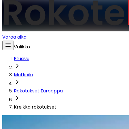
Varaa aika
Valikko
Etusivu
Matkailu
Rokotukset Eurooppa
Kreikka rokotukset