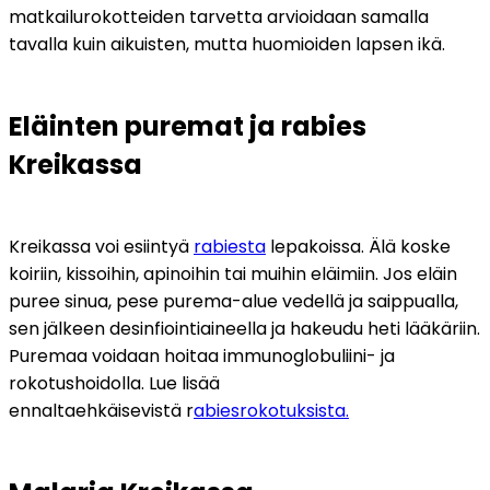
matkailurokotteiden tarvetta arvioidaan samalla 
tavalla kuin aikuisten, mutta huomioiden lapsen ikä.
Eläinten puremat ja rabies 
Kreikassa
Kreikassa voi esiintyä 
rabiesta
 lepakoissa. Älä koske 
koiriin, kissoihin, apinoihin tai muihin eläimiin. Jos eläin 
puree sinua, pese purema-alue vedellä ja saippualla, 
sen jälkeen desinfiointiaineella ja hakeudu heti lääkäriin. 
Puremaa voidaan hoitaa immunoglobuliini- ja 
rokotushoidolla. Lue lisää 
ennaltaehkäisevistä r
abiesrokotuksista.