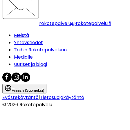
rokotepalvelu@rokotepalvelu.fi
Meistä
Yhteystiedot
Töihin Rokotepalveluun
Medialle
Uutiset ja blogi
Finnish (Suomeksi)
Evästekäytäntö
|
Tietosuojakäytäntö
©
2026
Rokotepalvelu