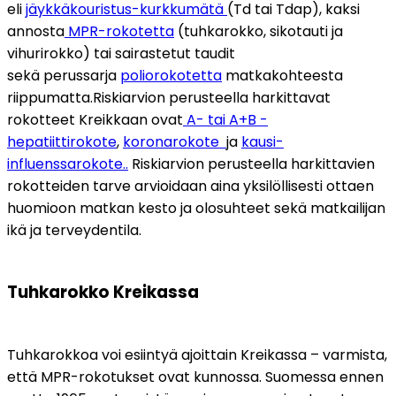
eli 
jäykkäkouristus-kurkkumätä 
(Td tai Tdap), kaksi 
annosta
 MPR-rokotetta
 (tuhkarokko, sikotauti ja 
vihurirokko) tai sairastetut taudit 
sekä perussarja 
poliorokotetta
 matkakohteesta 
riippumatta.
Riskiarvion perusteella harkittavat 
rokotteet Kreikkaan ovat
 A- tai A+B -
hepatiittirokote
, 
koronarokote  
ja 
kausi-
influenssarokote..
 Riskiarvion perusteella harkittavien 
rokotteiden tarve arvioidaan aina yksilöllisesti ottaen 
huomioon matkan kesto ja olosuhteet sekä matkailijan 
ikä ja terveydentila.
Tuhkarokko Kreikassa
Tuhkarokkoa voi esiintyä ajoittain Kreikassa – varmista, 
että MPR-rokotukset ovat kunnossa. Suomessa ennen 