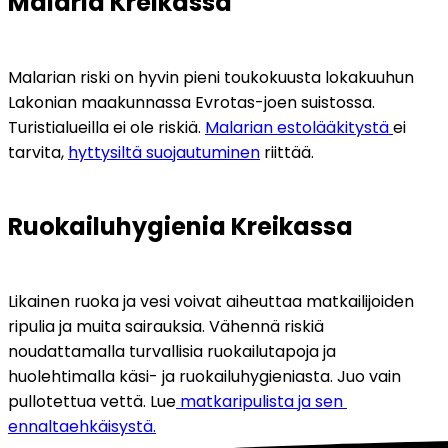
Malaria Kreikassa
Malarian riski on hyvin pieni toukokuusta lokakuuhun 
Lakonian maakunnassa Evrotas-joen suistossa. 
Turistialueilla ei ole riskiä. 
Malarian estolääkitystä 
ei 
tarvita, 
hyttysiltä suojautuminen
 riittää.
Ruokailuhygienia Kreikassa
Likainen ruoka ja vesi voivat aiheuttaa matkailijoiden 
ripulia ja muita sairauksia. Vähennä riskiä 
noudattamalla turvallisia ruokailutapoja ja 
huolehtimalla käsi- ja ruokailuhygieniasta. Juo vain 
pullotettua vettä. Lue
 matkaripulista ja sen 
ennaltaehkäisystä.