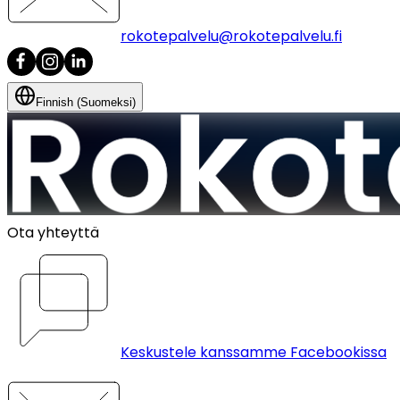
rokotepalvelu@rokotepalvelu.fi
Finnish (Suomeksi)
Ota yhteyttä
Keskustele kanssamme Facebookissa