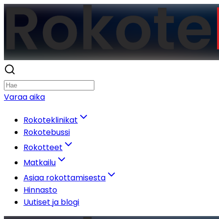
Varaa aika
Rokoteklinikat
Rokotebussi
Rokotteet
Matkailu
Asiaa rokottamisesta
Hinnasto
Uutiset ja blogi