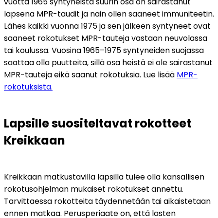
vuotta 1965 syntyneistä suurin osa on sairastanut 
lapsena MPR-taudit ja näin ollen saaneet immuniteetin. 
Lähes kaikki vuonna 1975 ja sen jälkeen syntyneet ovat 
saaneet rokotukset MPR-tauteja vastaan neuvolassa 
tai koulussa. Vuosina 1965–1975 syntyneiden suojassa 
saattaa olla puutteita, sillä osa heistä ei ole sairastanut 
MPR-tauteja eikä saanut rokotuksia. Lue lisää 
MPR-
rokotuksista.
Lapsille suositeltavat rokotteet 
Kreikkaan
Kreikkaan matkustavilla lapsilla tulee olla kansallisen 
rokotusohjelman mukaiset rokotukset annettu. 
Tarvittaessa rokotteita täydennetään tai aikaistetaan 
ennen matkaa. Perusperiaate on, että lasten 