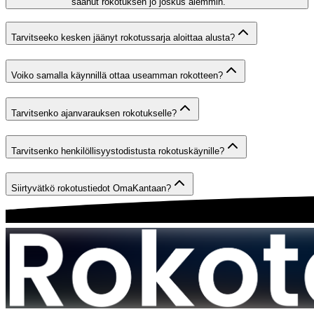
saanut rokotuksen jo joskus aiemmin.
Tarvitseeko kesken jäänyt rokotussarja aloittaa alusta?
Voiko samalla käynnillä ottaa useamman rokotteen?
Tarvitsenko ajanvarauksen rokotukselle?
Tarvitsenko henkilöllisyystodistusta rokotuskäynille?
Siirtyvätkö rokotustiedot OmaKantaan?