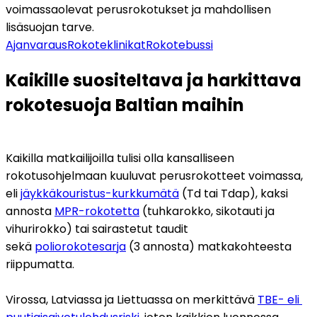
voimassaolevat perusrokotukset ja mahdollisen 
lisäsuojan tarve. 
Ajanvaraus
Rokoteklinikat
Rokotebussi
Kaikille suositeltava ja harkittava 
rokotesuoja Baltian maihin
Kaikilla matkailijoilla tulisi olla kansalliseen 
rokotusohjelmaan kuuluvat perusrokotteet voimassa, 
eli 
jäykkäkouristus-kurkkumätä
 (Td tai Tdap), kaksi 
annosta 
MPR-rokotetta
 (tuhkarokko, sikotauti ja 
vihurirokko) tai sairastetut taudit 
sekä 
poliorokotesarja
 (3 annosta) matkakohteesta 
riippumatta.
Virossa, Latviassa ja Liettuassa on merkittävä 
TBE- eli 