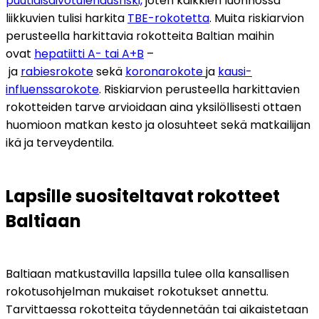
puutiaisaivotulehdusriski,
 joten kaikkien luonnossa 
liikkuvien tulisi harkita 
TBE-rokotetta
. Muita riskiarvion 
perusteella harkittavia rokotteita Baltian maihin 
ovat 
hepatiitti A- tai A+B
 –
 ja 
rabiesrokote
 sekä 
koronarokote 
ja 
kausi-
influenssarokote
. Riskiarvion perusteella harkittavien 
rokotteiden tarve arvioidaan aina yksilöllisesti ottaen 
huomioon matkan kesto ja olosuhteet sekä matkailijan 
ikä ja terveydentila.
Lapsille suositeltavat rokotteet 
Baltiaan
Baltiaan matkustavilla lapsilla tulee olla kansallisen 
rokotusohjelman mukaiset rokotukset annettu. 
Tarvittaessa rokotteita täydennetään tai aikaistetaan 