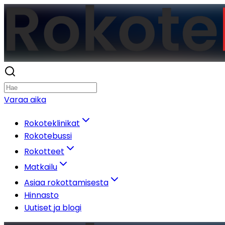
Varaa aika
Rokoteklinikat
Rokotebussi
Rokotteet
Matkailu
Asiaa rokottamisesta
Hinnasto
Uutiset ja blogi