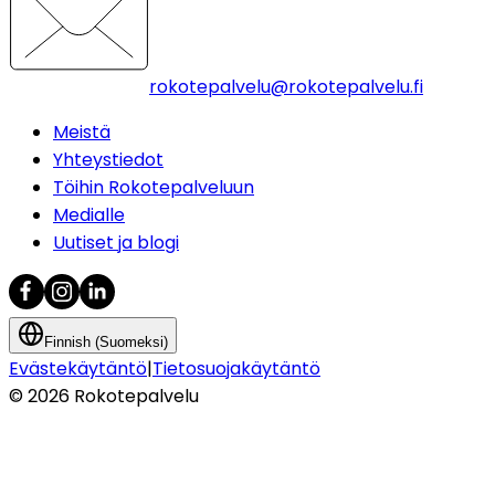
rokotepalvelu@rokotepalvelu.fi
Meistä
Yhteystiedot
Töihin Rokotepalveluun
Medialle
Uutiset ja blogi
Finnish (Suomeksi)
Evästekäytäntö
|
Tietosuojakäytäntö
©
2026
Rokotepalvelu