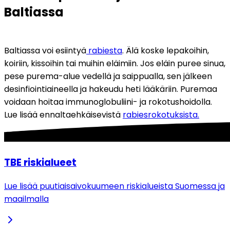
Baltiassa
Baltiassa voi esiintyä
 rabiesta
. Älä koske lepakoihin, 
koiriin, kissoihin tai muihin eläimiin. Jos eläin puree sinua, 
pese purema-alue vedellä ja saippualla, sen jälkeen 
desinfiointiaineella ja hakeudu heti lääkäriin. Puremaa 
voidaan hoitaa immunoglobuliini- ja rokotushoidolla. 
Lue lisää ennaltaehkäisevistä 
rabiesrokotuksista.
TBE riskialueet
Lue lisää puutiaisaivokuumeen riskialueista Suomessa ja
maailmalla