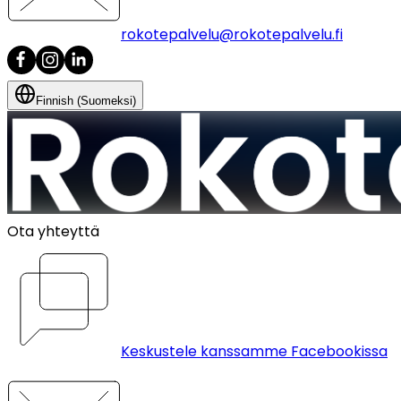
rokotepalvelu@rokotepalvelu.fi
Finnish (Suomeksi)
Ota yhteyttä
Keskustele kanssamme Facebookissa