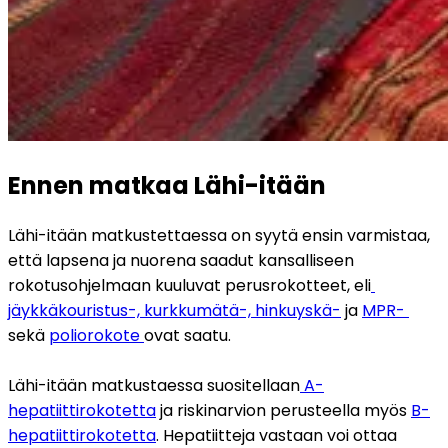
Ennen matkaa Lähi-itään
Lähi-itään matkustettaessa on syytä ensin varmistaa, 
että lapsena ja nuorena saadut kansalliseen 
rokotusohjelmaan kuuluvat perusrokotteet, eli
jäykkäkouristus-, kurkkumätä-, hinkuyskä-
 ja 
MPR- 
sekä 
poliorokote 
ovat saatu.
Lähi-itään matkustaessa suositellaan
 A-
hepatiittirokotetta
 ja riskinarvion perusteella myös 
B-
hepatiittirokotetta
. Hepatiitteja vastaan voi ottaa 