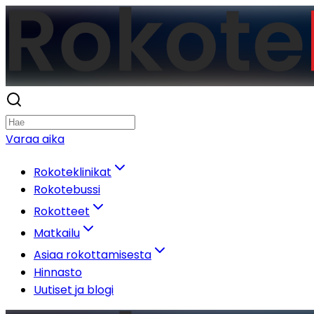
Varaa aika
Rokoteklinikat
Rokotebussi
Rokotteet
Matkailu
Asiaa rokottamisesta
Hinnasto
Uutiset ja blogi