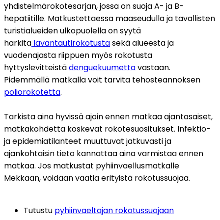
yhdistelmärokotesarjan, jossa on suoja A- ja B-
hepatiitille. Matkustettaessa maaseudulla ja tavallisten 
turistialueiden ulkopuolella on syytä 
harkita
 lavantautirokotusta
 sekä alueesta ja 
vuodenajasta riippuen myös rokotusta 
hyttyslevitteistä 
denguekuumetta
 vastaan. 
Pidemmällä matkalla voit tarvita tehosteannoksen 
poliorokotetta
. 
Tarkista aina hyvissä ajoin ennen matkaa ajantasaiset, 
matkakohdetta koskevat rokotesuositukset. Infektio- 
ja epidemiatilanteet muuttuvat jatkuvasti ja 
ajankohtaisin tieto kannattaa aina varmistaa ennen 
matkaa. Jos matkustat pyhiinvaellusmatkalle 
Mekkaan, voidaan vaatia erityistä rokotussuojaa.
Tutustu 
pyhiinvaeltajan rokotussuojaan