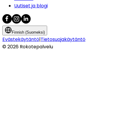
Uutiset ja blogi
Finnish (Suomeksi)
Evästekäytäntö
|
Tietosuojakäytäntö
©
2026
Rokotepalvelu