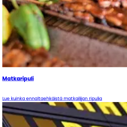
Matkaripuli
Lue kuinka ennaltaehkäistä matkailijan ripulia