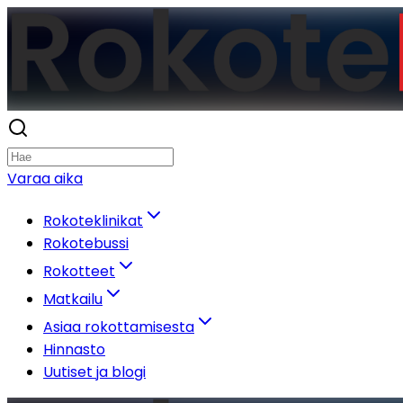
Varaa aika
Rokoteklinikat
Rokotebussi
Rokotteet
Matkailu
Asiaa rokottamisesta
Hinnasto
Uutiset ja blogi