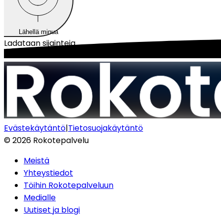
Lähellä minua
Ladataan sijainteja...
Evästekäytäntö
|
Tietosuojakäytäntö
©
2026
Rokotepalvelu
Meistä
Yhteystiedot
Töihin Rokotepalveluun
Medialle
Uutiset ja blogi