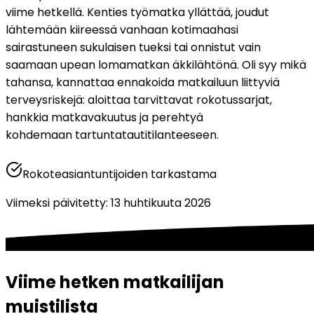
viime hetkellä. Kenties työmatka yllättää, joudut 
lähtemään kiireessä vanhaan kotimaahasi 
sairastuneen sukulaisen tueksi tai onnistut vain 
saamaan upean lomamatkan äkkilähtönä. Oli syy mikä 
tahansa, kannattaa ennakoida matkailuun liittyviä 
terveysriskejä: aloittaa tarvittavat rokotussarjat, 
hankkia matkavakuutus ja perehtyä 
kohdemaan tartuntatautitilanteeseen.
Rokoteasiantuntijoiden tarkastama
Viimeksi päivitetty
:
13 huhtikuuta 2026
Viime hetken matkailijan 
muistilista