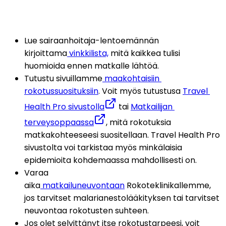
Lue sairaanhoitaja-lentoemännän 
kirjoittama
 vinkkilista,
 mitä kaikkea tulisi 
huomioida ennen matkalle lähtöä.
Tutustu sivuillamme
maakohtaisiin 
rokotussuosituksiin
. Voit myös tutustusa 
Travel 
Health Pro sivustolla
 tai 
Matkailijan 
terveysoppaassa
, mitä rokotuksia 
matkakohteeseesi suositellaan. Travel Health Pro 
sivustolta voi tarkistaa myös minkälaisia 
epidemioita kohdemaassa mahdollisesti on.
Varaa 
aika
 matkailuneuvontaan
 Rokoteklinikallemme, 
jos tarvitset malarianestolääkityksen tai tarvitset 
neuvontaa rokotusten suhteen. 
Jos olet selvittänyt itse rokotustarpeesi, voit 