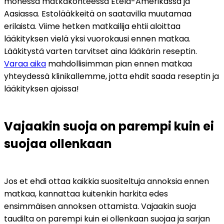
monessa matkakohteessa Etelä-Amerikassa ja 
Aasiassa. Estolääkkeitä on saatavilla muutamaa 
erilaista. Viime hetken matkailija ehtii aloittaa 
lääkityksen vielä yksi vuorokausi ennen matkaa. 
Lääkitystä varten tarvitset aina lääkärin reseptin. 
Varaa aika
 mahdollisimman pian ennen matkaa 
yhteydessä klinikallemme, jotta ehdit saada reseptin ja 
lääkityksen ajoissa!
Vajaakin suoja on parempi kuin ei 
suojaa ollenkaan
Jos et ehdi ottaa kaikkia suositeltuja annoksia ennen 
matkaa, kannattaa kuitenkin harkita edes 
ensimmäisen annoksen ottamista. Vajaakin suoja 
taudilta on parempi kuin ei ollenkaan suojaa ja sarjan 