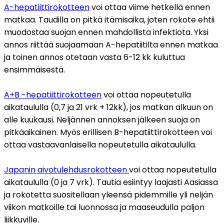
A-hepatiittirokotteen
 voi ottaa viime hetkellä ennen 
matkaa. Taudilla on pitkä itämisaika, joten rokote ehtii 
muodostaa suojan ennen mahdollista infektiota. Yksi 
annos riittää suojaamaan A-hepatiitilta ennen matkaa 
ja toinen annos otetaan vasta 6-12 kk kuluttua 
ensimmäisestä.
A+B -hepatiittirokotteen
 voi ottaa nopeutetulla 
aikataululla (0,7 ja 21 vrk + 12kk), jos matkan alkuun on 
alle kuukausi. Neljännen annoksen jälkeen suoja on 
pitkäaikainen. Myös erillisen B-hepatiittirokotteen voi 
ottaa vastaavanlaisella nopeutetulla aikataululla. 
Japanin aivotulehdusrokotteen 
voi ottaa nopeutetulla 
aikataululla (0 ja 7 vrk). Tautia esiintyy laajasti Aasiassa 
ja rokotetta suositellaan yleensä pidemmille yli neljän 
viikon matkoille tai luonnossa ja maaseudulla paljon 
liikkuville.