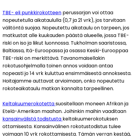
TBE- eli punkkirokotteen
 perussarjan voi ottaa 
nopeutetulla aikataululla (0,7 ja 21 vrk), jos tarvitaan 
välitöntä suojaa. Nopeutettu aikataulu on tarpeen, jos 
matkustat alle kuukauden päästä alueelle, jossa TBE-
riski on iso ja liikut luonnossa. Tukholman saaristossa, 
Baltiassa, Itä-Euroopassa ja osassa Keski-Eurooppaa 
TBE-riski on merkittävä. Tavanomaisellakin 
rokotusohjelmalla toinen annos voidaan antaa 
nopeasti jo 14 vrk kuluttua ensimmäisestä annoksesta. 
Hoitajamme auttavat arvioimaan, onko nopeutettu 
rokoteaikataulu matkan kannalta tarpeellinen. 
Keltakuumerokotetta 
suositellaan moneen Afrikan ja 
Etelä-Amerikan maahan. Joihinkin maihin vaaditaan 
kansainvälistä todistusta 
keltakuumerokotuksen 
ottamisesta. Kansainvälinen rokotustodistus tulee 
voimaan 10 vrk rokottamisesta. Tämän verran kestää, 