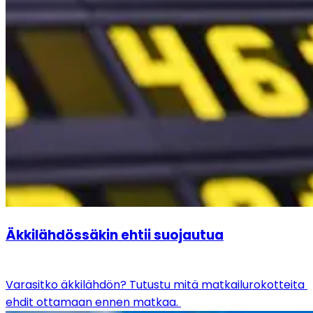
Äkkilähdössäkin ehtii suojautua
Varasitko äkkilähdön? Tutustu mitä matkailurokotteita 
ehdit ottamaan ennen matkaa. 