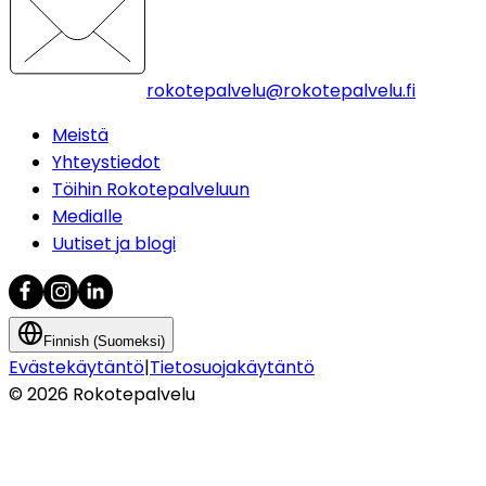
rokotepalvelu@rokotepalvelu.fi
Meistä
Yhteystiedot
Töihin Rokotepalveluun
Medialle
Uutiset ja blogi
Finnish (Suomeksi)
Evästekäytäntö
|
Tietosuojakäytäntö
©
2026
Rokotepalvelu