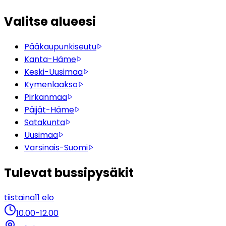
Valitse alueesi
Pääkaupunkiseutu
Kanta-Häme
Keski-Uusimaa
Kymenlaakso
Pirkanmaa
Päijät-Häme
Satakunta
Uusimaa
Varsinais-Suomi
Tulevat bussipysäkit
tiistaina
11 elo
10.00
-
12.00