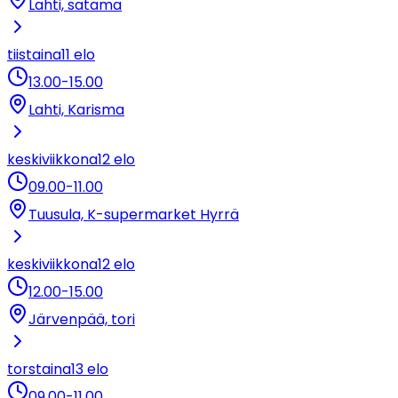
Lahti, satama
tiistaina
11 elo
13.00
-
15.00
Lahti, Karisma
keskiviikkona
12 elo
09.00
-
11.00
Tuusula, K-supermarket Hyrrä
keskiviikkona
12 elo
12.00
-
15.00
Järvenpää, tori
torstaina
13 elo
09.00
-
11.00