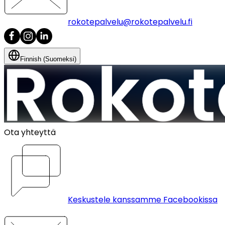
rokotepalvelu@rokotepalvelu.fi
Finnish (Suomeksi)
Ota yhteyttä
Keskustele kanssamme Facebookissa