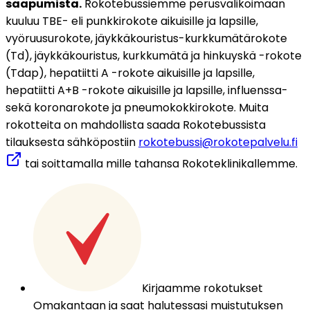
saapumista.
Rokotebussiemme perusvalikoimaan 
kuuluu TBE- eli punkkirokote aikuisille ja lapsille, 
vyöruusurokote, jäykkäkouristus-kurkkumätärokote 
(Td), jäykkäkouristus, kurkkumätä ja hinkuyskä -rokote 
(Tdap), hepatiitti A -rokote aikuisille ja lapsille, 
hepatiitti A+B -rokote aikuisille ja lapsille, influenssa- 
sekä koronarokote ja pneumokokkirokote. Muita 
rokotteita on mahdollista saada Rokotebussista 
tilauksesta sähköpostiin 
rokotebussi@rokotepalvelu.fi
 tai soittamalla mille tahansa Rokoteklinikallemme.
Kirjaamme rokotukset
Omakantaan ja saat halutessasi muistutuksen