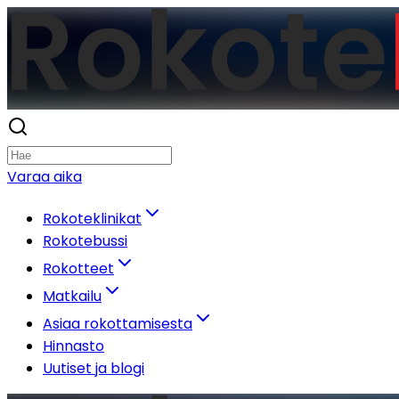
Varaa aika
Rokoteklinikat
Rokotebussi
Rokotteet
Matkailu
Asiaa rokottamisesta
Hinnasto
Uutiset ja blogi