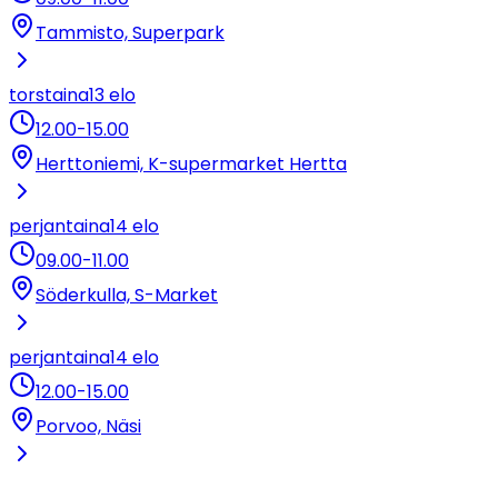
Tammisto, Superpark
torstaina
13 elo
12.00
-
15.00
Herttoniemi, K-supermarket Hertta
perjantaina
14 elo
09.00
-
11.00
Söderkulla, S-Market
perjantaina
14 elo
12.00
-
15.00
Porvoo, Näsi