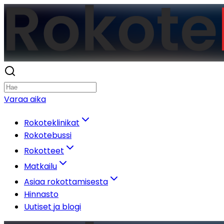
Varaa aika
Rokoteklinikat
Rokotebussi
Rokotteet
Matkailu
Asiaa rokottamisesta
Hinnasto
Uutiset ja blogi