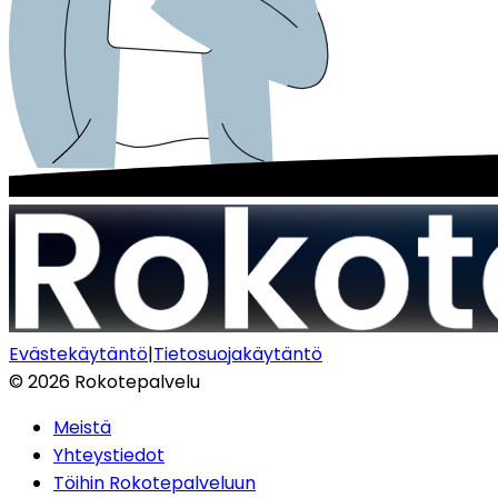
Evästekäytäntö
|
Tietosuojakäytäntö
©
2026
Rokotepalvelu
Meistä
Yhteystiedot
Töihin Rokotepalveluun