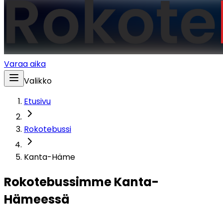
Varaa aika
Valikko
Etusivu
Rokotebussi
Kanta-Häme
Rokotebussimme Kanta-
Hämeessä