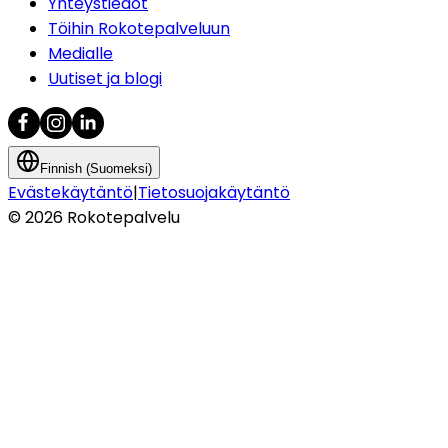
Yhteystiedot
Töihin Rokotepalveluun
Medialle
Uutiset ja blogi
Finnish (Suomeksi)
Evästekäytäntö
|
Tietosuojakäytäntö
©
2026
Rokotepalvelu