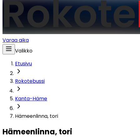
Varaa aika
Valikko
Etusivu
Rokotebussi
Kanta-Häme
Hämeenlinna, tori
Hämeenlinna, tori