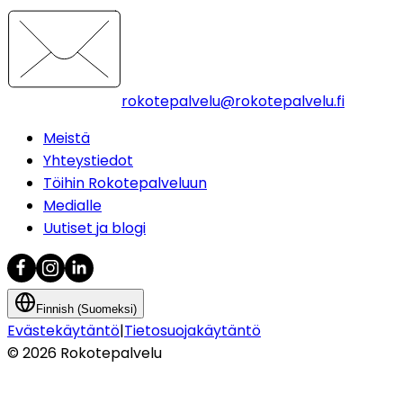
rokotepalvelu@rokotepalvelu.fi
Meistä
Yhteystiedot
Töihin Rokotepalveluun
Medialle
Uutiset ja blogi
Finnish (Suomeksi)
Evästekäytäntö
|
Tietosuojakäytäntö
©
2026
Rokotepalvelu