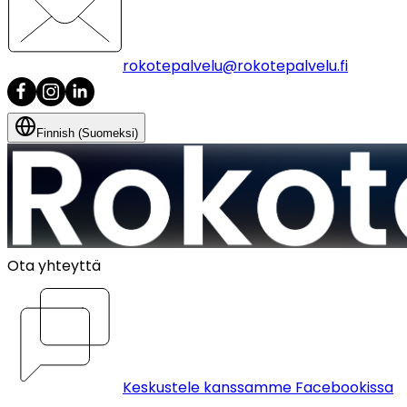
rokotepalvelu@rokotepalvelu.fi
Finnish (Suomeksi)
Ota yhteyttä
Keskustele kanssamme Facebookissa