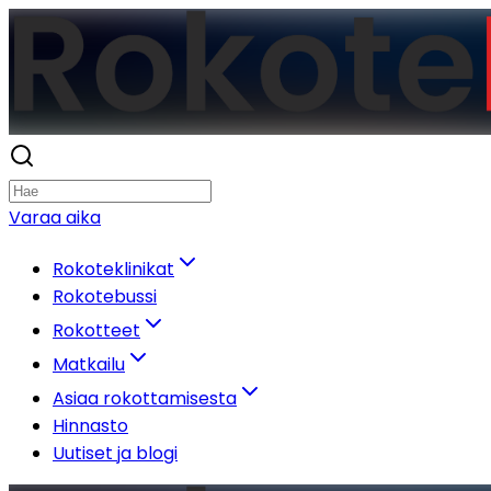
Varaa aika
Rokoteklinikat
Rokotebussi
Rokotteet
Matkailu
Asiaa rokottamisesta
Hinnasto
Uutiset ja blogi