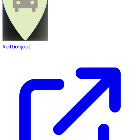
Reittiohjeet