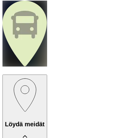
Löydä meidät