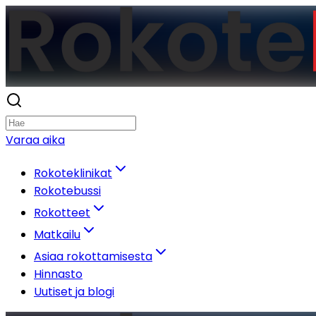
Varaa aika
Rokoteklinikat
Rokotebussi
Rokotteet
Matkailu
Asiaa rokottamisesta
Hinnasto
Uutiset ja blogi