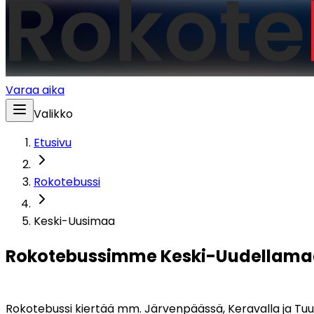
Varaa aika
Valikko
Etusivu
Rokotebussi
Keski-Uusimaa
Rokotebussimme Keski-Uudellama
Rokotebussi kiertää mm. Järvenpäässä, Keravalla ja Tuu