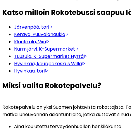
Katso milloin Rokotebussi saapuu lä
Järvenpää, tori
Kerava, Puuvalonaukio
Klaukkala, Viiri
Nurmijärvi, K-Supermarket
Tuusula, K-Supermarket Hyrrä
Hyvinkää, kauppakeskus Willa
Hyvinkää, tori
Miksi valita Rokotepalvelu?
Rokotepalvelu on yksi Suomen johtavista rokottajista. Toim
matkailuneuvonnan asiantuntijoita, jotka auttavat sinua
Aina koulutettu terveydenhuollon henkilökunta