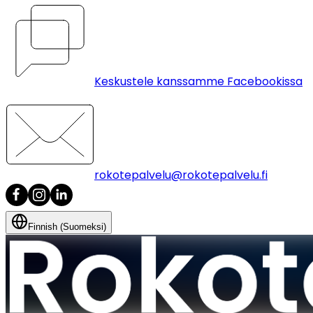
Keskustele kanssamme Facebookissa
rokotepalvelu@rokotepalvelu.fi
Finnish (Suomeksi)