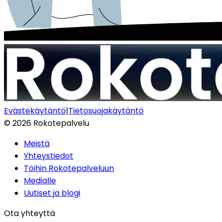
Evästekäytäntö
|
Tietosuojakäytäntö
©
2026
Rokotepalvelu
Meistä
Yhteystiedot
Töihin Rokotepalveluun
Medialle
Uutiset ja blogi
Ota yhteyttä