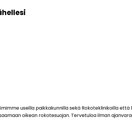
hellesi
imme useilla paikkakunnilla sekä Rokoteklinikoilla että lii
 saamaan oikean rokotesuojan. Tervetuloa ilman ajanvarau