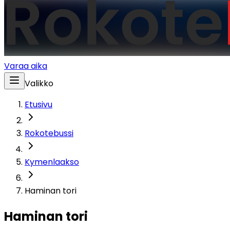
Varaa aika
Valikko
Etusivu
Rokotebussi
Kymenlaakso
Haminan tori
Haminan tori