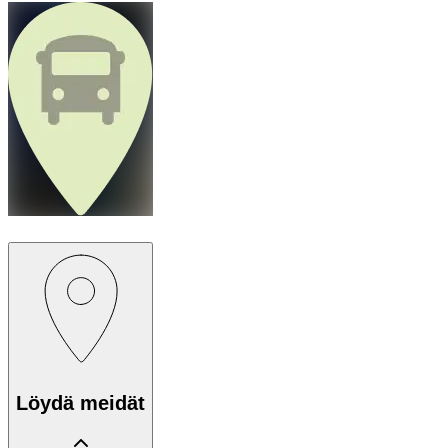
Löydä meidät