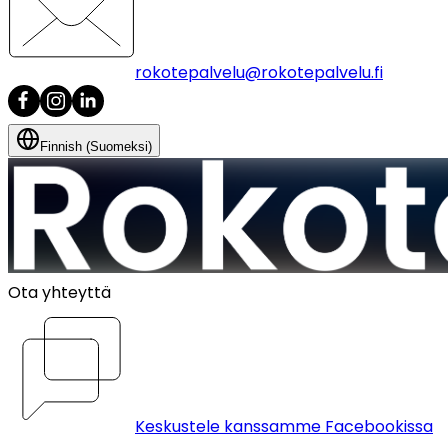
rokotepalvelu@rokotepalvelu.fi
Finnish (Suomeksi)
Ota yhteyttä
Keskustele kanssamme Facebookissa