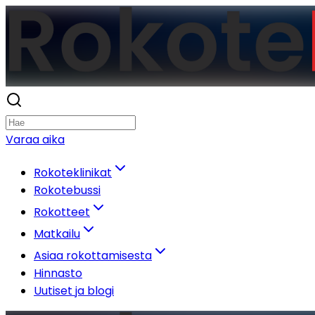
Varaa aika
Rokoteklinikat
Rokotebussi
Rokotteet
Matkailu
Asiaa rokottamisesta
Hinnasto
Uutiset ja blogi