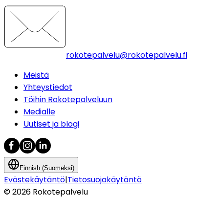
rokotepalvelu@rokotepalvelu.fi
Meistä
Yhteystiedot
Töihin Rokotepalveluun
Medialle
Uutiset ja blogi
Finnish (Suomeksi)
Evästekäytäntö
|
Tietosuojakäytäntö
©
2026
Rokotepalvelu