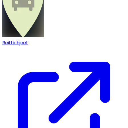
Reittiohjeet