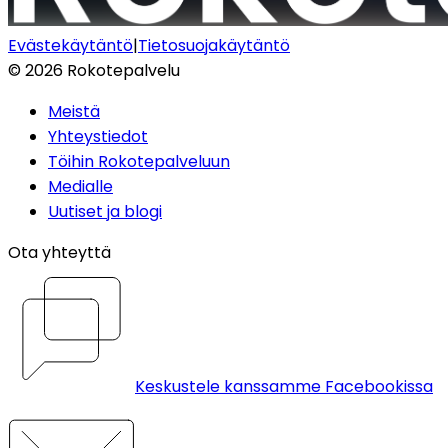
Evästekäytäntö
|
Tietosuojakäytäntö
©
2026
Rokotepalvelu
Meistä
Yhteystiedot
Töihin Rokotepalveluun
Medialle
Uutiset ja blogi
Ota yhteyttä
Keskustele kanssamme Facebookissa