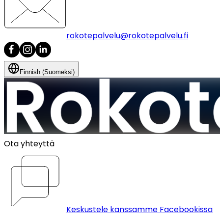
rokotepalvelu@rokotepalvelu.fi
Finnish (Suomeksi)
Ota yhteyttä
Keskustele kanssamme Facebookissa