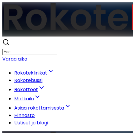
Varaa aika
Rokoteklinikat
Rokotebussi
Rokotteet
Matkailu
Asiaa rokottamisesta
Hinnasto
Uutiset ja blogi