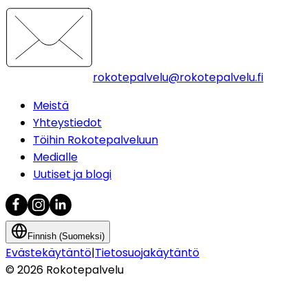
rokotepalvelu@rokotepalvelu.fi
Meistä
Yhteystiedot
Töihin Rokotepalveluun
Medialle
Uutiset ja blogi
Finnish (Suomeksi)
Evästekäytäntö
|
Tietosuojakäytäntö
©
2026
Rokotepalvelu