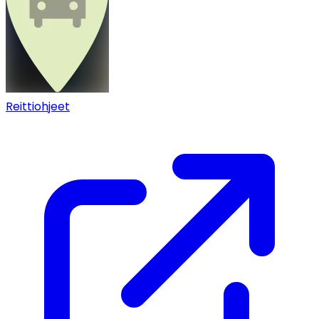
Reittiohjeet