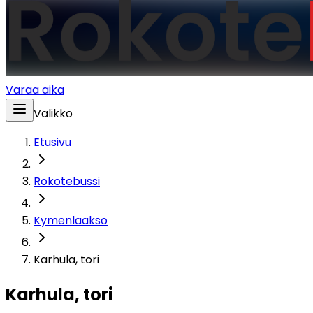
Varaa aika
Valikko
Etusivu
Rokotebussi
Kymenlaakso
Karhula, tori
Karhula, tori