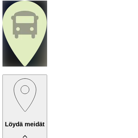
Löydä meidät