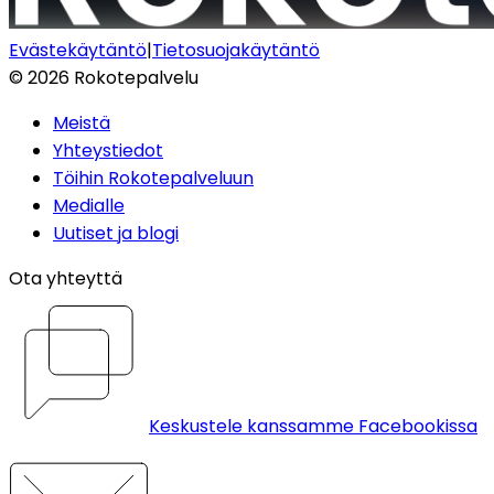
Evästekäytäntö
|
Tietosuojakäytäntö
©
2026
Rokotepalvelu
Meistä
Yhteystiedot
Töihin Rokotepalveluun
Medialle
Uutiset ja blogi
Ota yhteyttä
Keskustele kanssamme Facebookissa