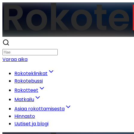
Varaa aika
Rokoteklinikat
Rokotebussi
Rokotteet
Matkailu
Asiaa rokottamisesta
Hinnasto
Uutiset ja blogi