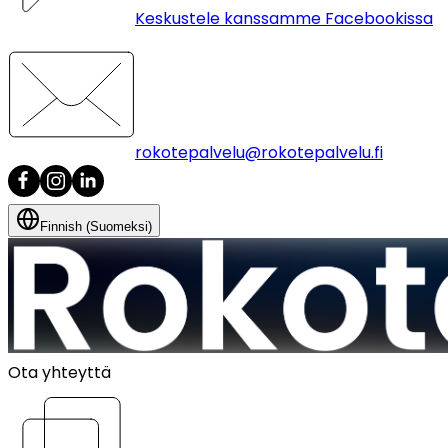
Keskustele kanssamme Facebookissa
rokotepalvelu@rokotepalvelu.fi
Finnish (Suomeksi)
Ota yhteyttä