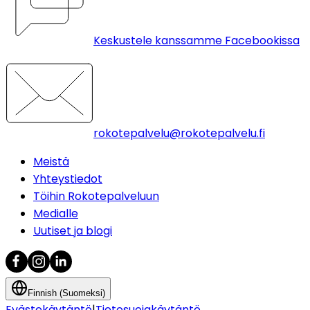
Keskustele kanssamme Facebookissa
rokotepalvelu@rokotepalvelu.fi
Meistä
Yhteystiedot
Töihin Rokotepalveluun
Medialle
Uutiset ja blogi
Finnish (Suomeksi)
Evästekäytäntö
|
Tietosuojakäytäntö