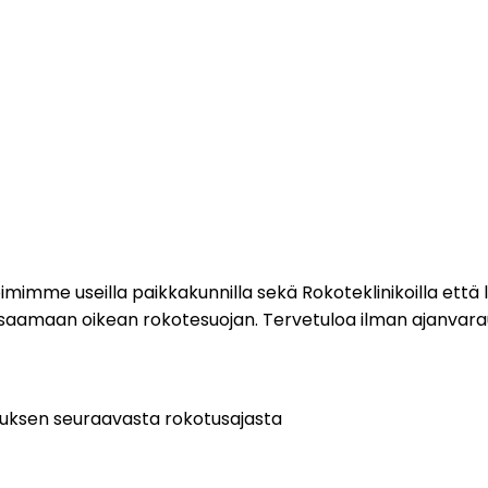
imme useilla paikkakunnilla sekä Rokoteklinikoilla että lii
 saamaan oikean rokotesuojan. Tervetuloa ilman ajanvarau
tuksen seuraavasta rokotusajasta