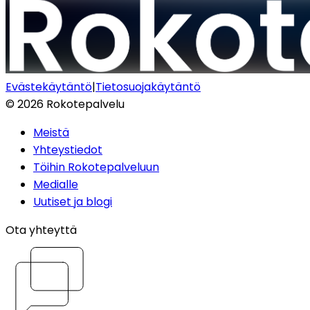
Evästekäytäntö
|
Tietosuojakäytäntö
©
2026
Rokotepalvelu
Meistä
Yhteystiedot
Töihin Rokotepalveluun
Medialle
Uutiset ja blogi
Ota yhteyttä