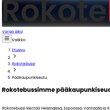
Varaa aika
Valikko
Etusivu
Rokotebussi
Pääkaupunkiseutu
Rokotebussimme pääkaupunkiseud
Rokotebussi kiertää Helsingissä, Espoossa, Vantaalla ja K