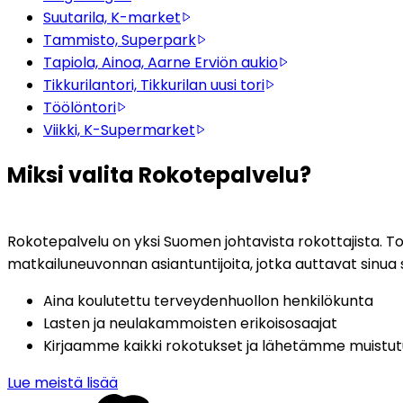
Suutarila, K-market
Tammisto, Superpark
Tapiola, Ainoa, Aarne Erviön aukio
Tikkurilantori, Tikkurilan uusi tori
Töölöntori
Viikki, K-Supermarket
Miksi valita Rokotepalvelu?
Rokotepalvelu on yksi Suomen johtavista rokottajista. Toim
matkailuneuvonnan asiantuntijoita, jotka auttavat sinua
Aina koulutettu terveydenhuollon henkilökunta
Lasten ja neulakammoisten erikoisosaajat
Kirjaamme kaikki rokotukset ja lähetämme muistu
Lue meistä lisää