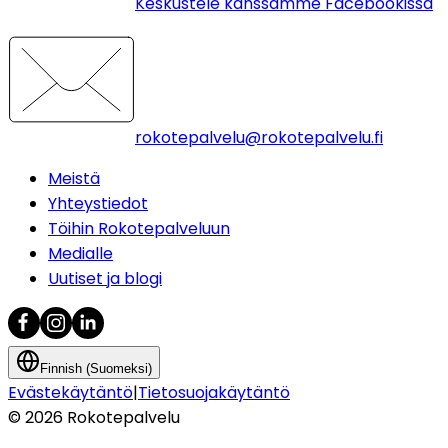
Keskustele kanssamme Facebookissa
rokotepalvelu@rokotepalvelu.fi
Meistä
Yhteystiedot
Töihin Rokotepalveluun
Medialle
Uutiset ja blogi
Finnish (Suomeksi)
Evästekäytäntö
|
Tietosuojakäytäntö
©
2026
Rokotepalvelu