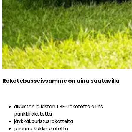
Rokotebusseissamme on aina saatavilla
aikuisten ja lasten TBE-rokotetta eli ns. 
punkkirokotetta,
jäykkäkouristusrokotteita
pneumokokkirokotetta