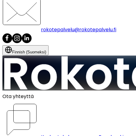
rokotepalvelu@rokotepalvelu.fi
Finnish (Suomeksi)
Ota yhteyttä