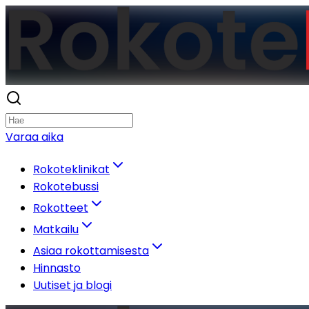
Varaa aika
Rokoteklinikat
Rokotebussi
Rokotteet
Matkailu
Asiaa rokottamisesta
Hinnasto
Uutiset ja blogi