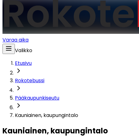
Varaa aika
Valikko
Etusivu
Rokotebussi
Pääkaupunkiseutu
Kauniainen, kaupungintalo
Kauniainen, kaupungintalo