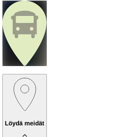
Löydä meidät