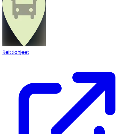
Reittiohjeet