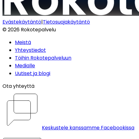
Evästekäytäntö
|
Tietosuojakäytäntö
©
2026
Rokotepalvelu
Meistä
Yhteystiedot
Töihin Rokotepalveluun
Medialle
Uutiset ja blogi
Ota yhteyttä
Keskustele kanssamme Facebookissa