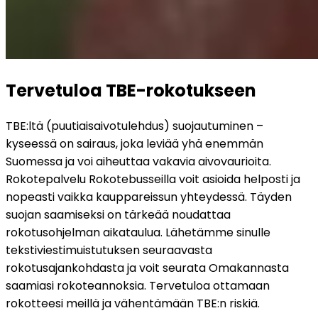
Tervetuloa TBE-rokotukseen
TBE:ltä (puutiaisaivotulehdus) suojautuminen – 
kyseessä on sairaus, joka leviää yhä enemmän 
Suomessa ja voi aiheuttaa vakavia aivovaurioita. 
Rokotepalvelu Rokotebusseilla voit asioida helposti ja 
nopeasti vaikka kauppareissun yhteydessä. Täyden 
suojan saamiseksi on tärkeää noudattaa 
rokotusohjelman aikataulua. Lähetämme sinulle 
tekstiviestimuistutuksen seuraavasta 
rokotusajankohdasta ja voit seurata Omakannasta 
saamiasi rokoteannoksia. Tervetuloa ottamaan 
rokotteesi meillä ja vähentämään TBE:n riskiä.