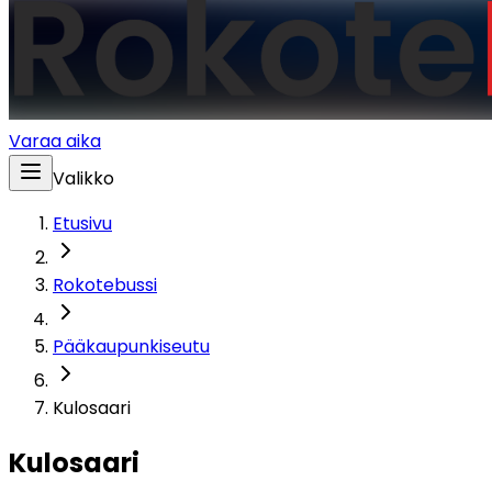
Varaa aika
Valikko
Etusivu
Rokotebussi
Pääkaupunkiseutu
Kulosaari
Kulosaari