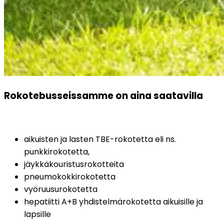
Rokotebusseissamme on aina saatavilla
aikuisten ja lasten TBE-rokotetta eli ns. 
punkkirokotetta,
jäykkäkouristusrokotteita
pneumokokkirokotetta
vyöruusurokotetta
hepatiitti A+B yhdistelmärokotetta aikuisille ja 
lapsille