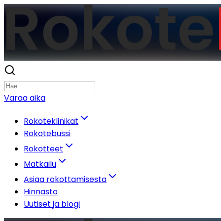
Varaa aika
Rokoteklinikat
Rokotebussi
Rokotteet
Matkailu
Asiaa rokottamisesta
Hinnasto
Uutiset ja blogi