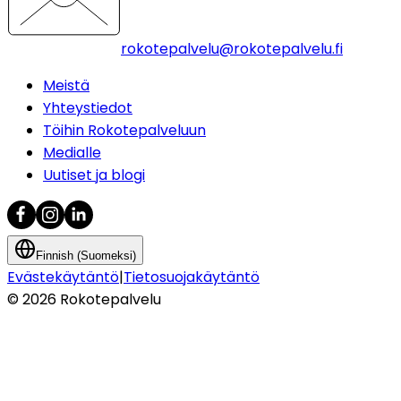
rokotepalvelu@rokotepalvelu.fi
Meistä
Yhteystiedot
Töihin Rokotepalveluun
Medialle
Uutiset ja blogi
Finnish (Suomeksi)
Evästekäytäntö
|
Tietosuojakäytäntö
©
2026
Rokotepalvelu