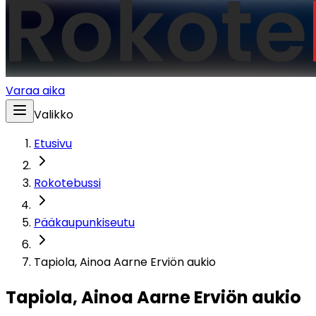
Varaa aika
Valikko
Etusivu
Rokotebussi
Pääkaupunkiseutu
Tapiola, Ainoa Aarne Erviön aukio
Tapiola, Ainoa Aarne Erviön aukio