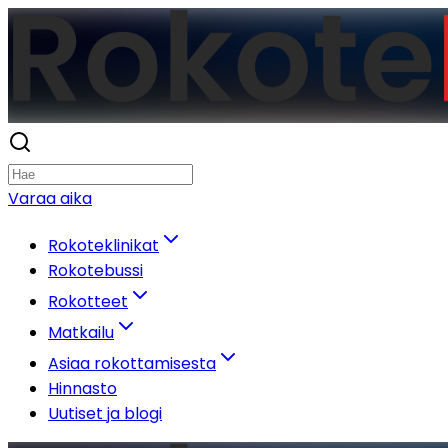
Varaa aika
Rokoteklinikat
Rokotebussi
Rokotteet
Matkailu
Asiaa rokottamisesta
Hinnasto
Uutiset ja blogi