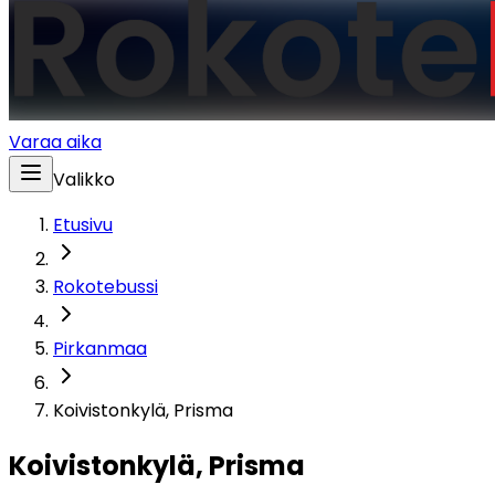
Varaa aika
Valikko
Etusivu
Rokotebussi
Pirkanmaa
Koivistonkylä, Prisma
Koivistonkylä, Prisma