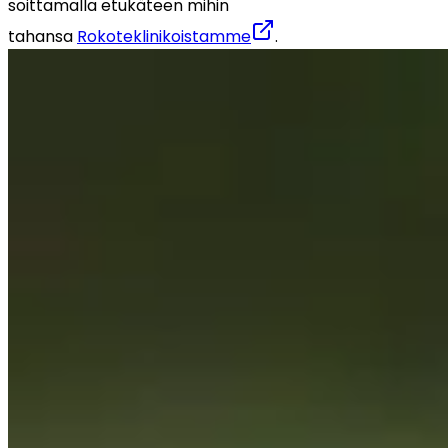
soittamalla etukäteen mihin 
tahansa 
Rokoteklinikoistamme
.