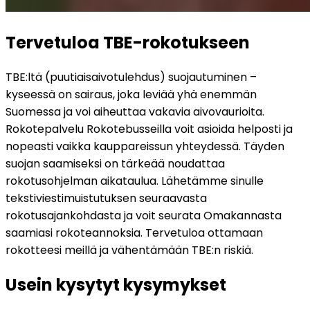
Tervetuloa TBE-rokotukseen
TBE:ltä (puutiaisaivotulehdus) suojautuminen – 
kyseessä on sairaus, joka leviää yhä enemmän 
Suomessa ja voi aiheuttaa vakavia aivovaurioita. 
Rokotepalvelu Rokotebusseilla voit asioida helposti ja 
nopeasti vaikka kauppareissun yhteydessä. Täyden 
suojan saamiseksi on tärkeää noudattaa 
rokotusohjelman aikataulua. Lähetämme sinulle 
tekstiviestimuistutuksen seuraavasta 
rokotusajankohdasta ja voit seurata Omakannasta 
saamiasi rokoteannoksia. Tervetuloa ottamaan 
rokotteesi meillä ja vähentämään TBE:n riskiä.
Usein kysytyt kysymykset