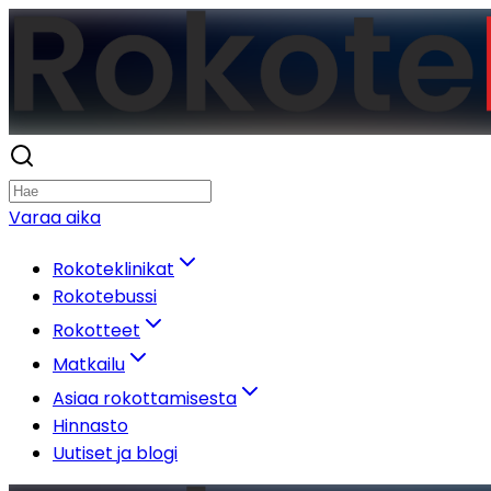
Varaa aika
Rokoteklinikat
Rokotebussi
Rokotteet
Matkailu
Asiaa rokottamisesta
Hinnasto
Uutiset ja blogi