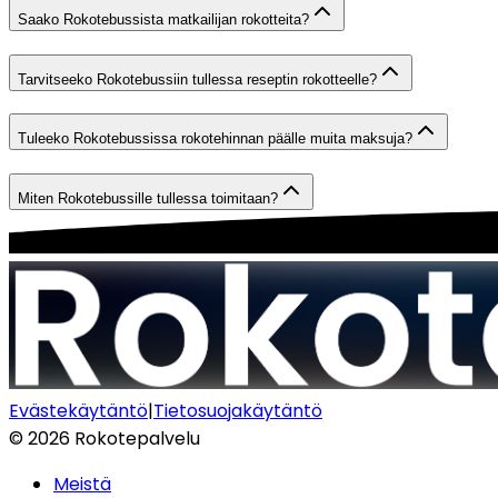
Saako Rokotebussista matkailijan rokotteita?
Tarvitseeko Rokotebussiin tullessa reseptin rokotteelle?
Tuleeko Rokotebussissa rokotehinnan päälle muita maksuja?
Miten Rokotebussille tullessa toimitaan?
Evästekäytäntö
|
Tietosuojakäytäntö
©
2026
Rokotepalvelu
Meistä