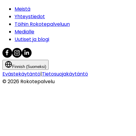
Meistä
Yhteystiedot
Töihin Rokotepalveluun
Medialle
Uutiset ja blogi
Finnish (Suomeksi)
Evästekäytäntö
|
Tietosuojakäytäntö
©
2026
Rokotepalvelu