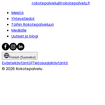
rokotepalvelu@rokotepalvelu.fi
Meistä
Yhteystiedot
Töihin Rokotepalveluun
Medialle
Uutiset ja blogi
Finnish (Suomeksi)
Evästekäytäntö
|
Tietosuojakäytäntö
©
2026
Rokotepalvelu