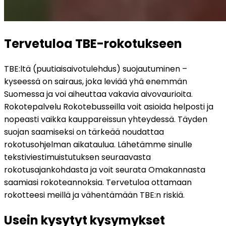
Tervetuloa TBE-rokotukseen
TBE:ltä (puutiaisaivotulehdus) suojautuminen – 
kyseessä on sairaus, joka leviää yhä enemmän 
Suomessa ja voi aiheuttaa vakavia aivovaurioita. 
Rokotepalvelu Rokotebusseilla voit asioida helposti ja 
nopeasti vaikka kauppareissun yhteydessä. Täyden 
suojan saamiseksi on tärkeää noudattaa 
rokotusohjelman aikataulua. Lähetämme sinulle 
tekstiviestimuistutuksen seuraavasta 
rokotusajankohdasta ja voit seurata Omakannasta 
saamiasi rokoteannoksia. Tervetuloa ottamaan 
rokotteesi meillä ja vähentämään TBE:n riskiä.
Usein kysytyt kysymykset