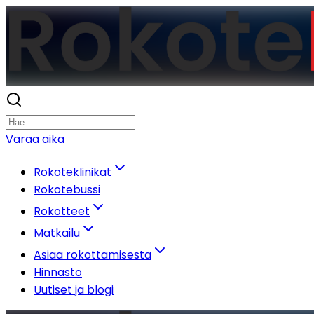
Varaa aika
Rokoteklinikat
Rokotebussi
Rokotteet
Matkailu
Asiaa rokottamisesta
Hinnasto
Uutiset ja blogi