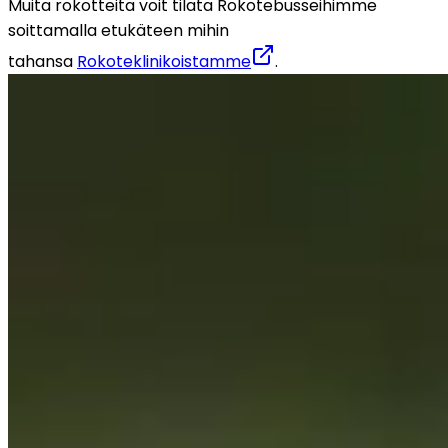
Muita rokotteita voit tilata Rokotebusseihimme 
soittamalla etukäteen mihin 
tahansa 
Rokoteklinikoistamme
.