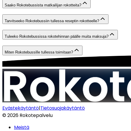
Saako Rokotebussista matkailijan rokotteita?
Tarvitseeko Rokotebussiin tullessa reseptin rokotteelle?
Tuleeko Rokotebussissa rokotehinnan päälle muita maksuja?
Miten Rokotebussille tullessa toimitaan?
Evästekäytäntö
|
Tietosuojakäytäntö
©
2026
Rokotepalvelu
Meistä