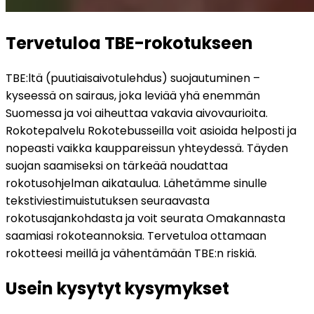
Tervetuloa TBE-rokotukseen
TBE:ltä (puutiaisaivotulehdus) suojautuminen – 
kyseessä on sairaus, joka leviää yhä enemmän 
Suomessa ja voi aiheuttaa vakavia aivovaurioita. 
Rokotepalvelu Rokotebusseilla voit asioida helposti ja 
nopeasti vaikka kauppareissun yhteydessä. Täyden 
suojan saamiseksi on tärkeää noudattaa 
rokotusohjelman aikataulua. Lähetämme sinulle 
tekstiviestimuistutuksen seuraavasta 
rokotusajankohdasta ja voit seurata Omakannasta 
saamiasi rokoteannoksia. Tervetuloa ottamaan 
rokotteesi meillä ja vähentämään TBE:n riskiä.
Usein kysytyt kysymykset