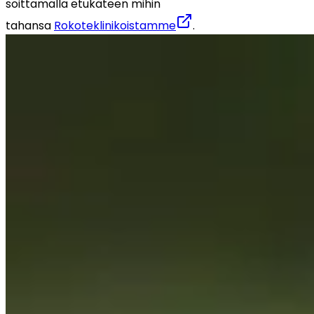
soittamalla etukäteen mihin 
tahansa 
Rokoteklinikoistamme
.