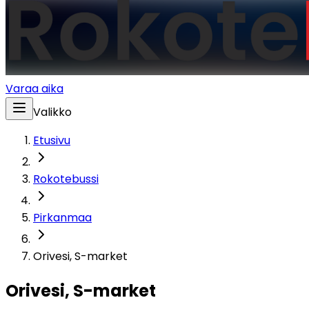
Varaa aika
Valikko
Etusivu
Rokotebussi
Pirkanmaa
Orivesi, S-market
Orivesi, S-market