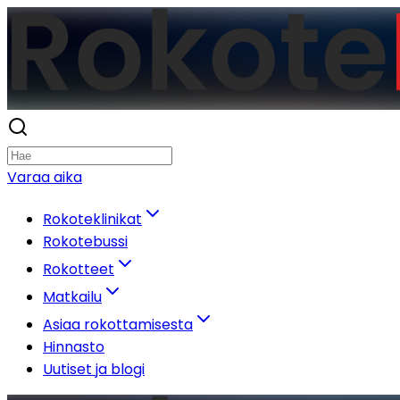
Varaa aika
Rokoteklinikat
Rokotebussi
Rokotteet
Matkailu
Asiaa rokottamisesta
Hinnasto
Uutiset ja blogi