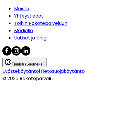
Meistä
Yhteystiedot
Töihin Rokotepalveluun
Medialle
Uutiset ja blogi
Finnish (Suomeksi)
Evästekäytäntö
|
Tietosuojakäytäntö
©
2026
Rokotepalvelu