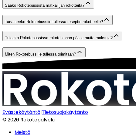
Saako Rokotebussista matkailijan rokotteita?
Tarvitseeko Rokotebussiin tullessa reseptin rokotteelle?
Tuleeko Rokotebussissa rokotehinnan päälle muita maksuja?
Miten Rokotebussille tullessa toimitaan?
Evästekäytäntö
|
Tietosuojakäytäntö
©
2026
Rokotepalvelu
Meistä