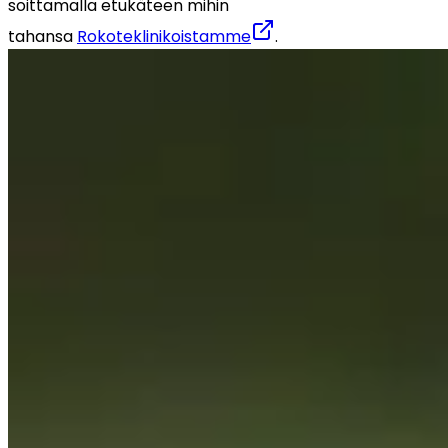
soittamalla etukäteen mihin 
tahansa 
Rokoteklinikoistamme
.