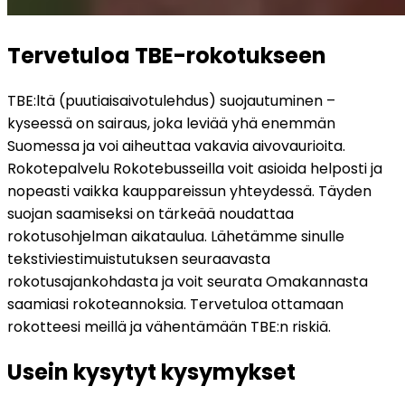
Tervetuloa TBE-rokotukseen
TBE:ltä (puutiaisaivotulehdus) suojautuminen – 
kyseessä on sairaus, joka leviää yhä enemmän 
Suomessa ja voi aiheuttaa vakavia aivovaurioita. 
Rokotepalvelu Rokotebusseilla voit asioida helposti ja 
nopeasti vaikka kauppareissun yhteydessä. Täyden 
suojan saamiseksi on tärkeää noudattaa 
rokotusohjelman aikataulua. Lähetämme sinulle 
tekstiviestimuistutuksen seuraavasta 
rokotusajankohdasta ja voit seurata Omakannasta 
saamiasi rokoteannoksia. Tervetuloa ottamaan 
rokotteesi meillä ja vähentämään TBE:n riskiä.
Usein kysytyt kysymykset