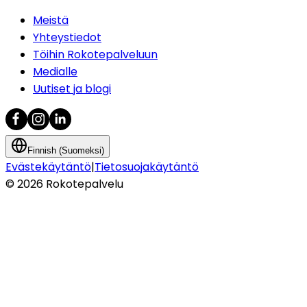
Meistä
Yhteystiedot
Töihin Rokotepalveluun
Medialle
Uutiset ja blogi
Finnish (Suomeksi)
Evästekäytäntö
|
Tietosuojakäytäntö
©
2026
Rokotepalvelu