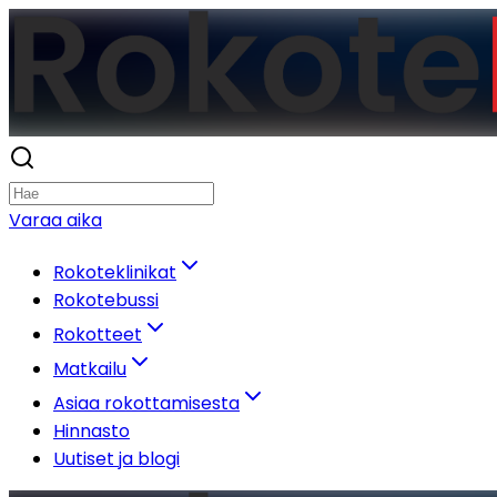
Varaa aika
Rokoteklinikat
Rokotebussi
Rokotteet
Matkailu
Asiaa rokottamisesta
Hinnasto
Uutiset ja blogi