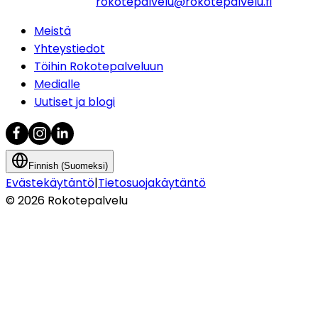
rokotepalvelu@rokotepalvelu.fi
Meistä
Yhteystiedot
Töihin Rokotepalveluun
Medialle
Uutiset ja blogi
Finnish (Suomeksi)
Evästekäytäntö
|
Tietosuojakäytäntö
©
2026
Rokotepalvelu