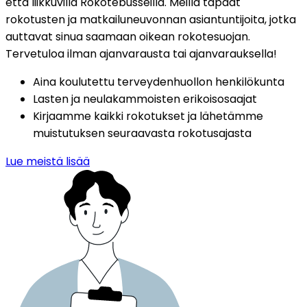
että liikkuvilla Rokotebusseilla. Meillä tapaat 
rokotusten ja matkailuneuvonnan asiantuntijoita, jotka 
auttavat sinua saamaan oikean rokotesuojan. 
Tervetuloa ilman ajanvarausta tai ajanvarauksella!
Aina koulutettu terveydenhuollon henkilökunta
Lasten ja neulakammoisten erikoisosaajat
Kirjaamme kaikki rokotukset ja lähetämme 
muistutuksen seuraavasta rokotusajasta
Lue meistä lisää