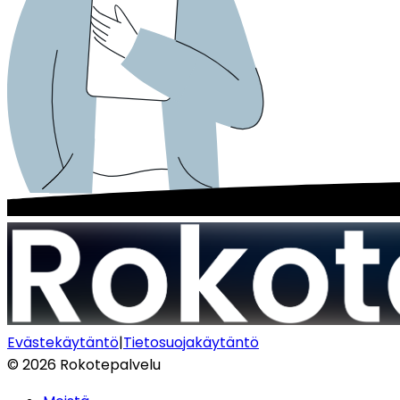
Evästekäytäntö
|
Tietosuojakäytäntö
©
2026
Rokotepalvelu