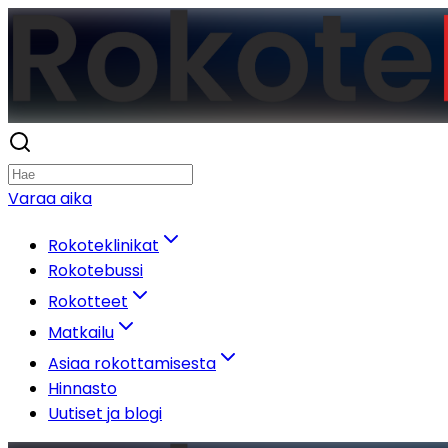
Varaa aika
Rokoteklinikat
Rokotebussi
Rokotteet
Matkailu
Asiaa rokottamisesta
Hinnasto
Uutiset ja blogi