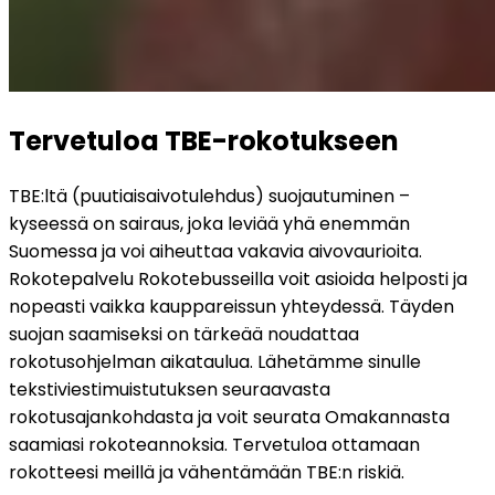
Tervetuloa TBE-rokotukseen
TBE:ltä (puutiaisaivotulehdus) suojautuminen – 
kyseessä on sairaus, joka leviää yhä enemmän 
Suomessa ja voi aiheuttaa vakavia aivovaurioita. 
Rokotepalvelu Rokotebusseilla voit asioida helposti ja 
nopeasti vaikka kauppareissun yhteydessä. Täyden 
suojan saamiseksi on tärkeää noudattaa 
rokotusohjelman aikataulua. Lähetämme sinulle 
tekstiviestimuistutuksen seuraavasta 
rokotusajankohdasta ja voit seurata Omakannasta 
saamiasi rokoteannoksia. Tervetuloa ottamaan 
rokotteesi meillä ja vähentämään TBE:n riskiä.