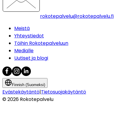
rokotepalvelu@rokotepalvelu.fi
Meistä
Yhteystiedot
Töihin Rokotepalveluun
Medialle
Uutiset ja blogi
Finnish (Suomeksi)
Evästekäytäntö
|
Tietosuojakäytäntö
©
2026
Rokotepalvelu