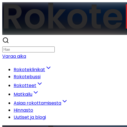
Varaa aika
Rokoteklinikat
Rokotebussi
Rokotteet
Matkailu
Asiaa rokottamisesta
Hinnasto
Uutiset ja blogi