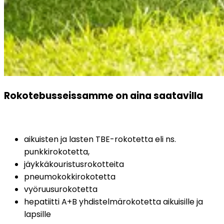
Rokotebusseissamme on aina saatavilla
aikuisten ja lasten TBE-rokotetta eli ns. 
punkkirokotetta,
jäykkäkouristusrokotteita
pneumokokkirokotetta
vyöruusurokotetta
hepatiitti A+B yhdistelmärokotetta aikuisille ja 
lapsille