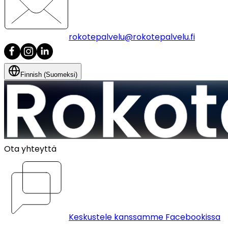
rokotepalvelu@rokotepalvelu.fi
Finnish (Suomeksi)
Ota yhteyttä
Keskustele kanssamme Facebookissa