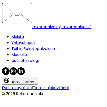
rokotepalvelu@rokotepalvelu.fi
Meistä
Yhteystiedot
Töihin Rokotepalveluun
Medialle
Uutiset ja blogi
Finnish (Suomeksi)
Evästekäytäntö
|
Tietosuojakäytäntö
©
2026
Rokotepalvelu