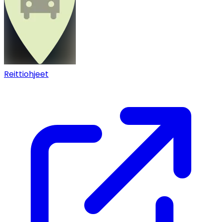
Reittiohjeet