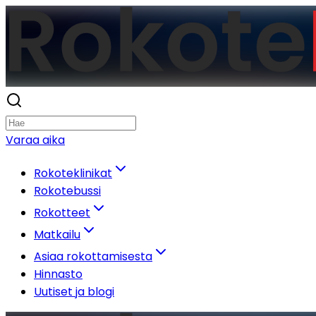
Varaa aika
Rokoteklinikat
Rokotebussi
Rokotteet
Matkailu
Asiaa rokottamisesta
Hinnasto
Uutiset ja blogi