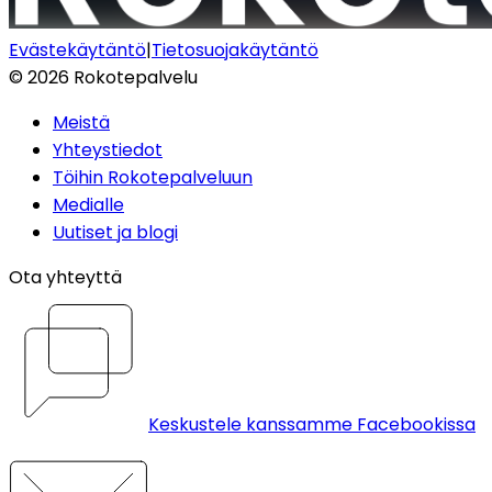
Evästekäytäntö
|
Tietosuojakäytäntö
©
2026
Rokotepalvelu
Meistä
Yhteystiedot
Töihin Rokotepalveluun
Medialle
Uutiset ja blogi
Ota yhteyttä
Keskustele kanssamme Facebookissa