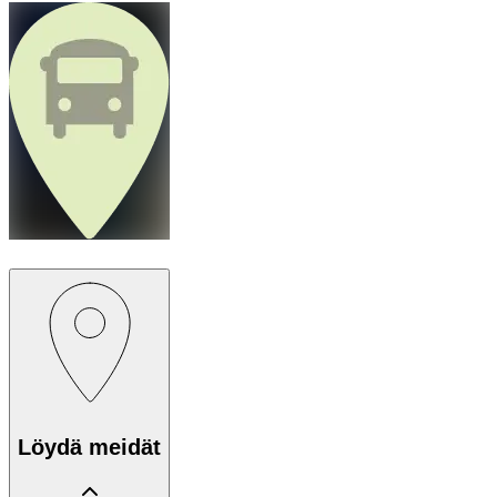
Löydä meidät