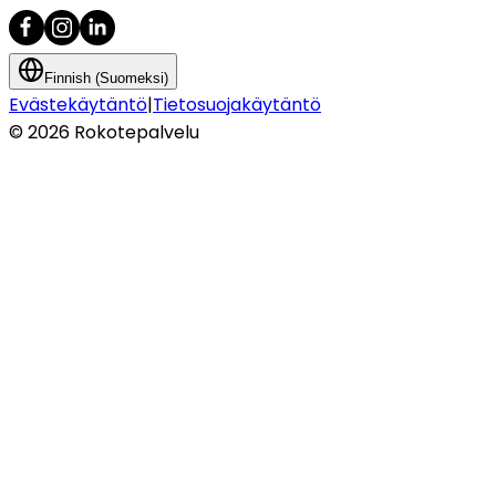
Finnish (Suomeksi)
Evästekäytäntö
|
Tietosuojakäytäntö
©
2026
Rokotepalvelu