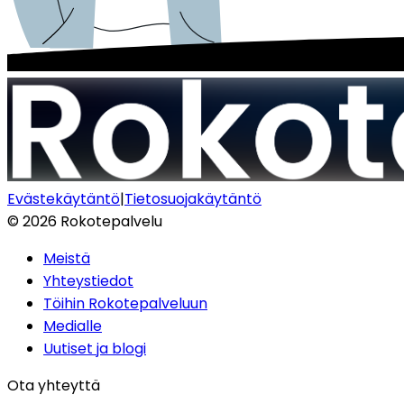
Evästekäytäntö
|
Tietosuojakäytäntö
©
2026
Rokotepalvelu
Meistä
Yhteystiedot
Töihin Rokotepalveluun
Medialle
Uutiset ja blogi
Ota yhteyttä