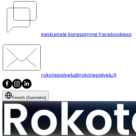
Keskustele kanssamme Facebookissa
rokotepalvelu@rokotepalvelu.fi
Finnish (Suomeksi)