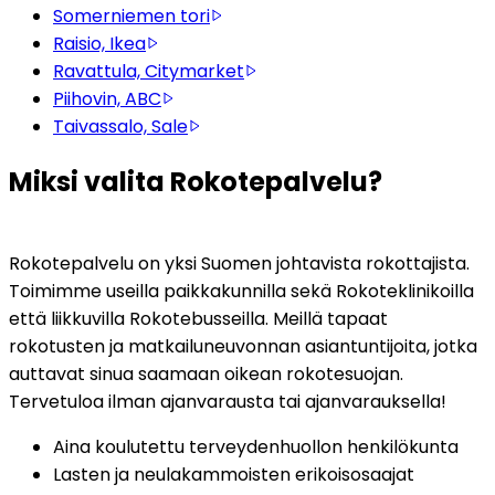
Somerniemen tori
Raisio, Ikea
Ravattula, Citymarket
Piihovin, ABC
Taivassalo, Sale
Miksi valita Rokotepalvelu?
Rokotepalvelu on yksi Suomen johtavista rokottajista. 
Toimimme useilla paikkakunnilla sekä Rokoteklinikoilla 
että liikkuvilla Rokotebusseilla. Meillä tapaat 
rokotusten ja matkailuneuvonnan asiantuntijoita, jotka 
auttavat sinua saamaan oikean rokotesuojan. 
Tervetuloa ilman ajanvarausta tai ajanvarauksella!
Aina koulutettu terveydenhuollon henkilökunta
Lasten ja neulakammoisten erikoisosaajat