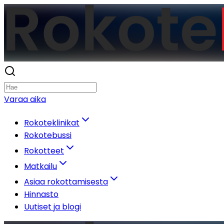
Varaa aika
Rokoteklinikat
Rokotebussi
Rokotteet
Matkailu
Asiaa rokottamisesta
Hinnasto
Uutiset ja blogi