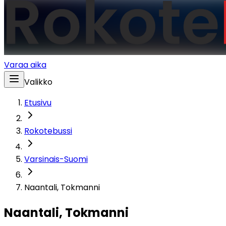
Varaa aika
Valikko
Etusivu
Rokotebussi
Varsinais-Suomi
Naantali, Tokmanni
Naantali, Tokmanni