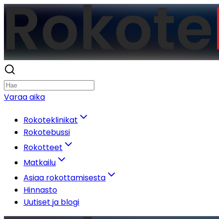
Varaa aika
Rokoteklinikat
Rokotebussi
Rokotteet
Matkailu
Asiaa rokottamisesta
Hinnasto
Uutiset ja blogi