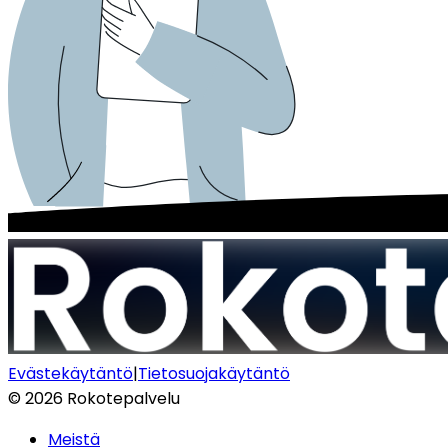
Evästekäytäntö
|
Tietosuojakäytäntö
©
2026
Rokotepalvelu
Meistä