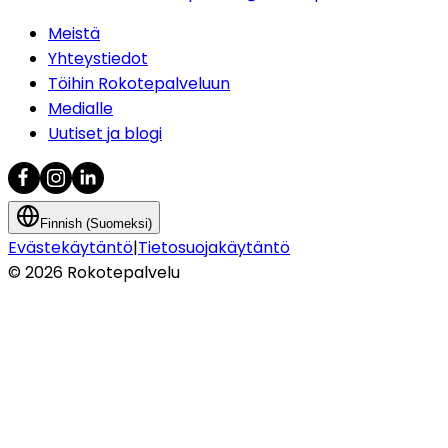
Meistä
Yhteystiedot
Töihin Rokotepalveluun
Medialle
Uutiset ja blogi
Finnish (Suomeksi)
Evästekäytäntö
|
Tietosuojakäytäntö
©
2026
Rokotepalvelu