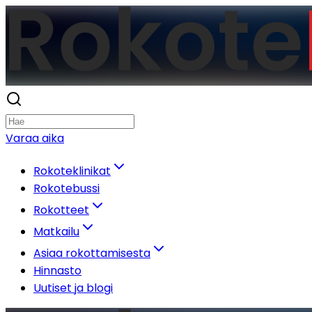
Varaa aika
Rokoteklinikat
Rokotebussi
Rokotteet
Matkailu
Asiaa rokottamisesta
Hinnasto
Uutiset ja blogi