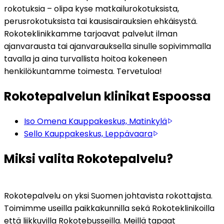
rokotuksia – olipa kyse matkailurokotuksista, 
perusrokotuksista tai kausisairauksien ehkäisystä. 
Rokoteklinikkamme tarjoavat palvelut ilman 
ajanvarausta tai ajanvarauksella sinulle sopivimmalla 
tavalla ja aina turvallista hoitoa kokeneen 
henkilökuntamme toimesta. Tervetuloa!
Rokotepalvelun klinikat Espoossa
Iso Omena Kauppakeskus, Matinkylä
Sello Kauppakeskus, Leppävaara
Miksi valita Rokotepalvelu?
Rokotepalvelu on yksi Suomen johtavista rokottajista. 
Toimimme useilla paikkakunnilla sekä Rokoteklinikoilla 
että liikkuvilla Rokotebusseilla. Meillä tapaat 