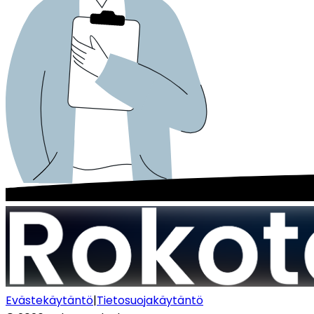
Evästekäytäntö
|
Tietosuojakäytäntö