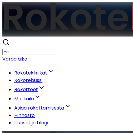
Varaa aika
Rokoteklinikat
Rokotebussi
Rokotteet
Matkailu
Asiaa rokottamisesta
Hinnasto
Uutiset ja blogi