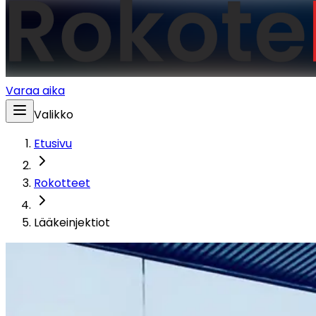
Varaa aika
Valikko
Etusivu
Rokotteet
Lääkeinjektiot