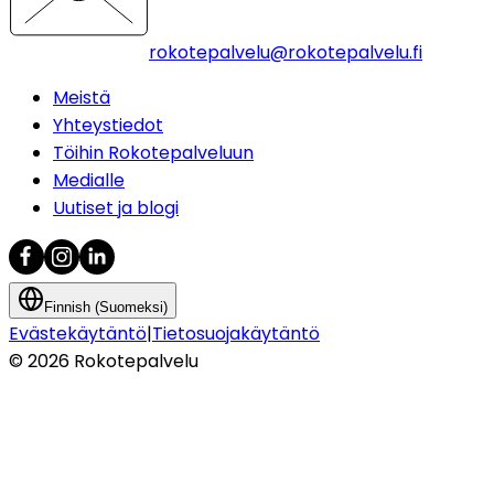
rokotepalvelu@rokotepalvelu.fi
Meistä
Yhteystiedot
Töihin Rokotepalveluun
Medialle
Uutiset ja blogi
Finnish (Suomeksi)
Evästekäytäntö
|
Tietosuojakäytäntö
©
2026
Rokotepalvelu