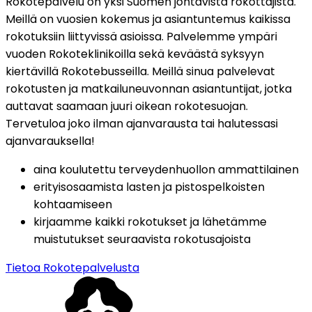
Rokotepalvelu on yksi Suomen johtavista rokottajista. 
Meillä on vuosien kokemus ja asiantuntemus kaikissa 
rokotuksiin liittyvissä asioissa. Palvelemme ympäri 
vuoden Rokoteklinikoilla sekä keväästä syksyyn 
kiertävillä Rokotebusseilla. Meillä sinua palvelevat 
rokotusten ja matkailuneuvonnan asiantuntijat, jotka 
auttavat saamaan juuri oikean rokotesuojan. 
Tervetuloa joko ilman ajanvarausta tai halutessasi 
ajanvarauksella!
aina koulutettu terveydenhuollon ammattilainen
erityisosaamista lasten ja pistospelkoisten 
kohtaamiseen
kirjaamme kaikki rokotukset ja lähetämme 
muistutukset seuraavista rokotusajoista
Tietoa Rokotepalvelusta