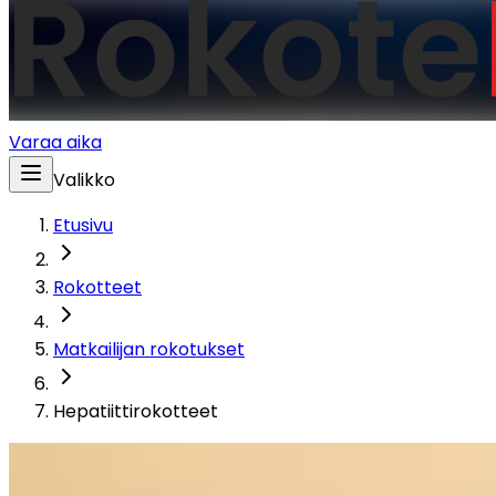
Varaa aika
Valikko
Etusivu
Rokotteet
Matkailijan rokotukset
Hepatiittirokotteet