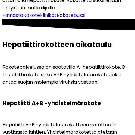
ottamalla hepatiittirokote. Rokotteita suositellaan 
erityisesti matkailijoille.
Hinnasto
Rokoteklinikat
Rokotebussi
Hepatiittirokotteen aikataulu
Rokotepalvelussa on saatavilla A-hepatiittirokote, B-
hepatiittirokote sekä A+B -yhdistelmärokote, joka 
antaa suojan molempia viruksia vastaan. 
Hepatiitti A+B -yhdistelmärokote
Hepatiitti A+B -yhdistelmärokotteen voi ottaa 1-
vuotiaasta lähtien. Yhdistelmärokotetta otetaan 