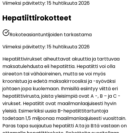
Viimeksi päivitetty
:
15 huhtikuuta 2026
Hepatiittirokotteet
Rokoteasiantuntijoiden tarkastama
Viimeksi päivitetty
:
15 huhtikuuta 2026
Hepatiittivirukset aiheuttavat akuuttia ja tarttuvaa 
maksatulehdusta eli hepatiittia. Hepatiitti voi olla 
oireeton tai vähäoireinen, mutta se voi myös 
kroonistua ja edetä maksakirroosiksi ja -syöväksi 
johtaen jopa kuolemaan. Ihmisillä esiintyy viittä eri 
hepatiittivirusta, joista yleisimpiä ovat A -, B – ja C -
virukset. Hepatiitit ovat maailmanlaajuisesti hyvin 
yleisiä. Esimerkiksi uusia B-hepatiittitartuntoja 
todetaan 1,5 miljoonaa maailmanlaajuisesti vuosittain. 
Paras tapa suojautua hepatiitti A:ta ja B:tä vastaan on 