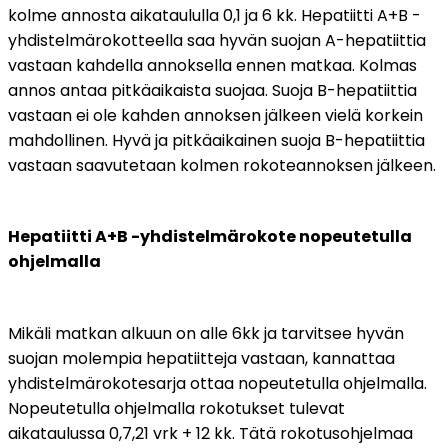
kolme annosta aikataululla 0,1 ja 6 kk. Hepatiitti A+B -
yhdistelmärokotteella saa hyvän suojan A-hepatiittia 
vastaan kahdella annoksella ennen matkaa. Kolmas 
annos antaa pitkäaikaista suojaa. Suoja B-hepatiittia 
vastaan ei ole kahden annoksen jälkeen vielä korkein 
mahdollinen. Hyvä ja pitkäaikainen suoja B-hepatiittia 
vastaan saavutetaan kolmen rokoteannoksen jälkeen. 
Hepatiitti A+B -yhdistelmärokote nopeutetulla 
ohjelmalla
Mikäli matkan alkuun on alle 6kk ja tarvitsee hyvän 
suojan molempia hepatiitteja vastaan, kannattaa 
yhdistelmärokotesarja ottaa nopeutetulla ohjelmalla. 
Nopeutetulla ohjelmalla rokotukset tulevat 
aikataulussa 0,7,21 vrk + 12 kk. Tätä rokotusohjelmaa 