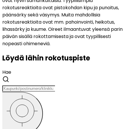
ovat hyvin samankaltaisia. Tyypillisimpiä 
rokotusreaktioita ovat pistokohdan kipu ja punoitus, 
päänsärky sekä väsymys. Muita mahdollisia 
rokotusreaktioita ovat mm. pahoinvointi, heikotus, 
lihassärky ja kuume. Oireet ilmaantuvat yleensä parin 
päivän sisällä rokottamisesta ja ovat tyypillisesti 
nopeasti ohimeneviä.
Löydä lähin rokotuspiste
Hae