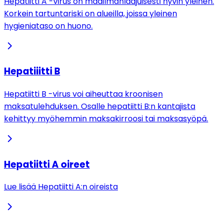
Hepatiitti A -virus on maailmanlaajuisesti hyvin yleinen.
Korkein tartuntariski on alueilla, joissa yleinen
hygieniataso on huono.
Hepatiiitti B
Hepatiitti B -virus voi aiheuttaa kroonisen
maksatulehduksen. Osalle hepatiitti B:n kantajista
kehittyy myöhemmin maksakirroosi tai maksasyöpä.
Hepatiitti A oireet
Lue lisää Hepatiitti A:n oireista