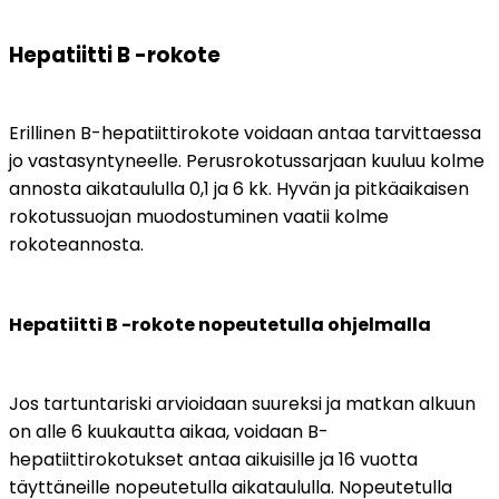
Hepatiitti B -rokote
Erillinen B-hepatiittirokote voidaan antaa tarvittaessa 
jo vastasyntyneelle. Perusrokotussarjaan kuuluu kolme 
annosta aikataululla 0,1 ja 6 kk. Hyvän ja pitkäaikaisen 
rokotussuojan muodostuminen vaatii kolme 
rokoteannosta.
Hepatiitti B -rokote nopeutetulla ohjelmalla
Jos tartuntariski arvioidaan suureksi ja matkan alkuun 
on alle 6 kuukautta aikaa, voidaan B-
hepatiittirokotukset antaa aikuisille ja 16 vuotta 
täyttäneille nopeutetulla aikataululla. Nopeutetulla 