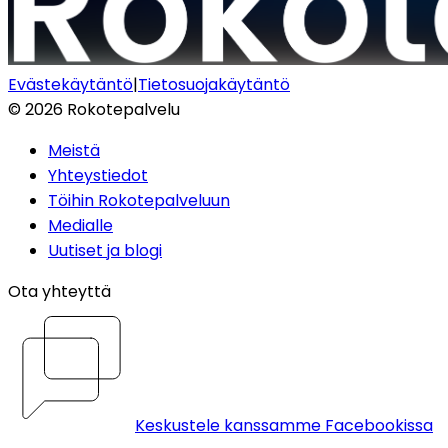
Evästekäytäntö
|
Tietosuojakäytäntö
©
2026
Rokotepalvelu
Meistä
Yhteystiedot
Töihin Rokotepalveluun
Medialle
Uutiset ja blogi
Ota yhteyttä
Keskustele kanssamme Facebookissa