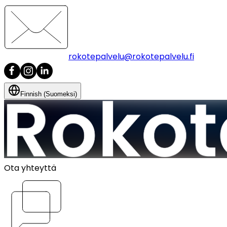
rokotepalvelu@rokotepalvelu.fi
Finnish (Suomeksi)
Ota yhteyttä