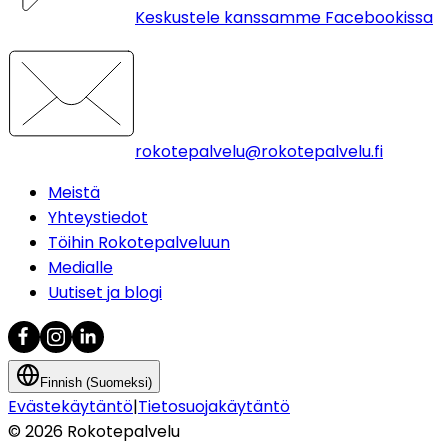
Keskustele kanssamme Facebookissa
rokotepalvelu@rokotepalvelu.fi
Meistä
Yhteystiedot
Töihin Rokotepalveluun
Medialle
Uutiset ja blogi
Finnish (Suomeksi)
Evästekäytäntö
|
Tietosuojakäytäntö
©
2026
Rokotepalvelu