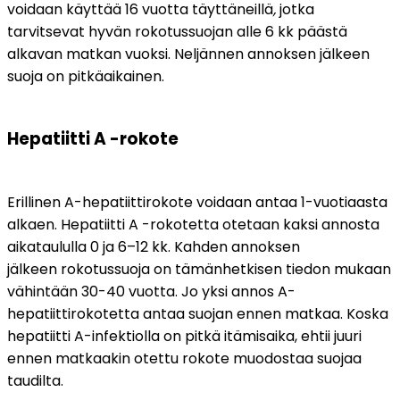
voidaan käyttää 16 vuotta täyttäneillä
,
 jotka 
tarvitsevat hyvän rokotussuojan alle 6 kk päästä 
alkavan matkan vuoksi. Neljännen annoksen jälkeen 
suoja on pitkäaikainen.
Hepatiitti A -rokote
Erillinen A-hepatiittirokote voidaan antaa 1-vuotiaasta 
alkaen. Hepatiitti A -rokotetta otetaan kaksi annosta 
aikataululla 0 ja 6–12 kk. Kahden annoksen 
jälkeen rokotussuoja on tämänhetkisen tiedon mukaan 
vähintään 30-40 vuotta. Jo yksi annos A-
hepatiittirokotetta antaa suojan ennen matkaa. Koska 
hepatiitti A-infektiolla on pitkä itämisaika, ehtii juuri 
ennen matkaakin otettu rokote muodostaa suojaa 
taudilta. 