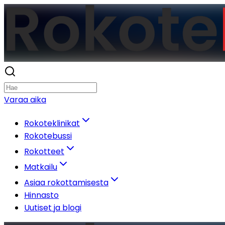
Varaa aika
Rokoteklinikat
Rokotebussi
Rokotteet
Matkailu
Asiaa rokottamisesta
Hinnasto
Uutiset ja blogi