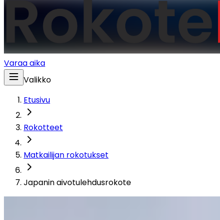
Varaa aika
Valikko
Etusivu
Rokotteet
Matkailijan rokotukset
Japanin aivotulehdusrokote