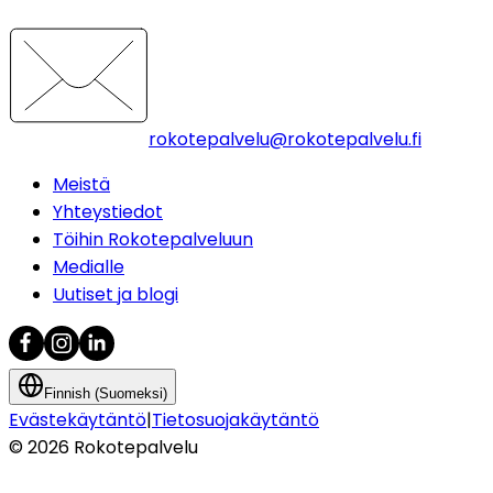
rokotepalvelu@rokotepalvelu.fi
Meistä
Yhteystiedot
Töihin Rokotepalveluun
Medialle
Uutiset ja blogi
Finnish (Suomeksi)
Evästekäytäntö
|
Tietosuojakäytäntö
©
2026
Rokotepalvelu