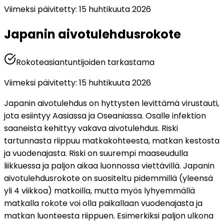
Viimeksi päivitetty
:
15 huhtikuuta 2026
Japanin aivotulehdusrokote
Rokoteasiantuntijoiden tarkastama
Viimeksi päivitetty
:
15 huhtikuuta 2026
Japanin aivotulehdus on hyttysten levittämä virustauti, 
jota esiintyy Aasiassa ja Oseaniassa. Osalle infektion 
saaneista kehittyy vakava aivotulehdus. Riski 
tartunnasta riippuu matkakohteesta, matkan kestosta 
ja vuodenajasta. Riski on suurempi maaseudulla 
liikkuessa ja paljon aikaa luonnossa viettävillä. Japanin 
aivotulehdusrokote on suositeltu pidemmillä (yleensä 
yli 4 viikkoa) matkoilla, mutta myös lyhyemmällä 
matkalla rokote voi olla paikallaan vuodenajasta ja 
matkan luonteesta riippuen. Esimerkiksi paljon ulkona 