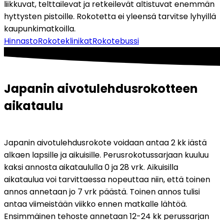
liikkuvat, telttailevat ja retkeilevät altistuvat enemmän 
hyttysten pistoille. Rokotetta ei yleensä tarvitse lyhyillä 
kaupunkimatkoilla.
Hinnasto
Rokoteklinikat
Rokotebussi
Japanin aivotulehdusrokotteen 
aikataulu
Japanin aivotulehdusrokote voidaan antaa 2 kk iästä 
alkaen lapsille ja aikuisille. Perusrokotussarjaan kuuluu 
kaksi annosta aikataululla 0 ja 28 vrk. Aikuisilla 
aikataulua voi tarvittaessa nopeuttaa niin, että toinen 
annos annetaan jo 7 vrk päästä. Toinen annos tulisi 
antaa viimeistään viikko ennen matkalle lähtöä. 
Ensimmäinen tehoste annetaan 12-24 kk perussarjan 