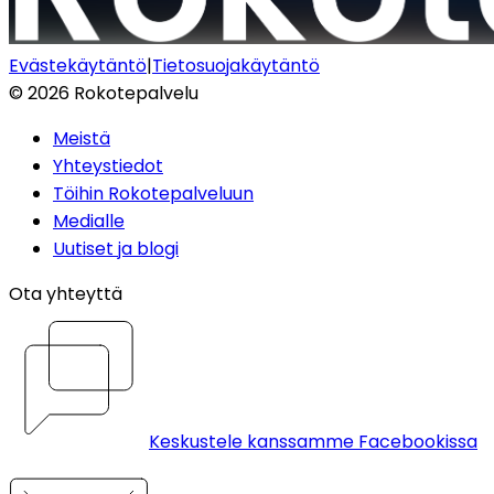
Evästekäytäntö
|
Tietosuojakäytäntö
©
2026
Rokotepalvelu
Meistä
Yhteystiedot
Töihin Rokotepalveluun
Medialle
Uutiset ja blogi
Ota yhteyttä
Keskustele kanssamme Facebookissa