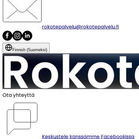
rokotepalvelu@rokotepalvelu.fi
Finnish (Suomeksi)
Ota yhteyttä
Keskustele kanssamme Facebookissa