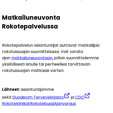
Matkailuneuvonta 
Rokotepalvelussa
Rokotepalvelun asiantuntijat auttavat matkailijaa 
rokotussuojan suunnittelussa. Voit varata 
ajan 
matkailuneuvontaan
, jolloin suunnittelemme 
yksilöllisesti sinulle tai perheellesi tarvittavan 
rokotussuojan matkaasi varten.    
Lähteet: 
asiantuntijamme 
sekä 
Duodecim Terveyskirjasto
 ja 
CDC
Rokoteklinikat
Rokotebussi
Ajanvaraus