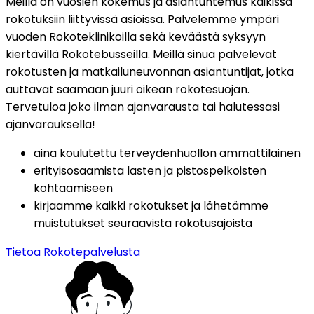
Meillä on vuosien kokemus ja asiantuntemus kaikissa 
rokotuksiin liittyvissä asioissa. Palvelemme ympäri 
vuoden Rokoteklinikoilla sekä keväästä syksyyn 
kiertävillä Rokotebusseilla. Meillä sinua palvelevat 
rokotusten ja matkailuneuvonnan asiantuntijat, jotka 
auttavat saamaan juuri oikean rokotesuojan. 
Tervetuloa joko ilman ajanvarausta tai halutessasi 
ajanvarauksella!
aina koulutettu terveydenhuollon ammattilainen
erityisosaamista lasten ja pistospelkoisten 
kohtaamiseen
kirjaamme kaikki rokotukset ja lähetämme 
muistutukset seuraavista rokotusajoista
Tietoa Rokotepalvelusta