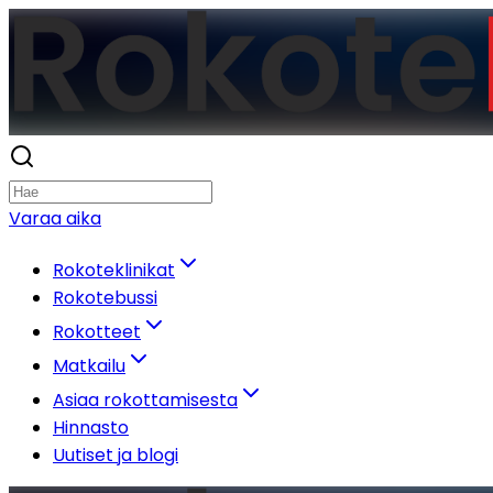
Varaa aika
Rokoteklinikat
Rokotebussi
Rokotteet
Matkailu
Asiaa rokottamisesta
Hinnasto
Uutiset ja blogi