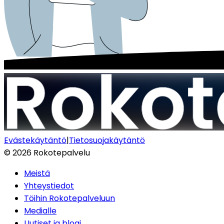
Evästekäytäntö
|
Tietosuojakäytäntö
©
2026
Rokotepalvelu
Meistä
Yhteystiedot
Töihin Rokotepalveluun
Medialle
Uutiset ja blogi