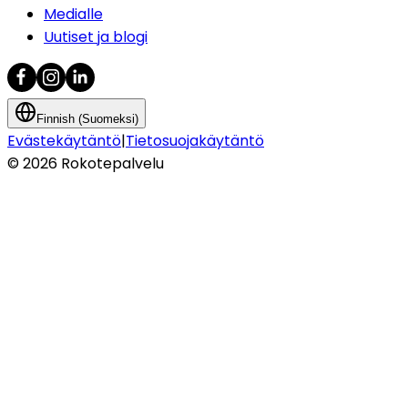
Medialle
Uutiset ja blogi
Finnish (Suomeksi)
Evästekäytäntö
|
Tietosuojakäytäntö
©
2026
Rokotepalvelu