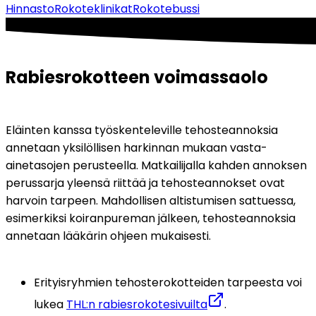
Hinnasto
Rokoteklinikat
Rokotebussi
Rabiesrokotteen voimassaolo
Eläinten kanssa työskenteleville tehosteannoksia 
annetaan yksilöllisen harkinnan mukaan vasta-
ainetasojen perusteella. Matkailijalla kahden annoksen 
perussarja yleensä riittää ja tehosteannokset ovat 
harvoin tarpeen. Mahdollisen altistumisen sattuessa, 
esimerkiksi koiranpureman jälkeen, tehosteannoksia 
annetaan lääkärin ohjeen mukaisesti.
Erityisryhmien tehosterokotteiden tarpeesta voi 
lukea 
THL:n rabiesrokotesivuilta
.