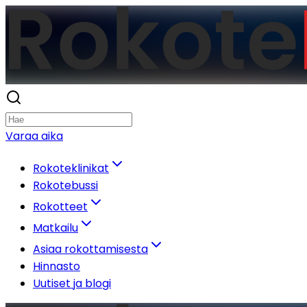
Varaa aika
Rokoteklinikat
Rokotebussi
Rokotteet
Matkailu
Asiaa rokottamisesta
Hinnasto
Uutiset ja blogi