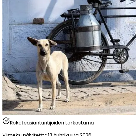
Rokoteasiantuntijoiden tarkastama
Viimeksi päivitetty
:
13 huhtikuuta 2026