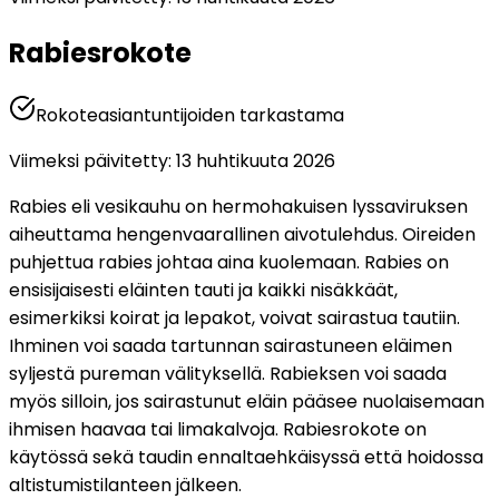
Rabiesrokote
Rokoteasiantuntijoiden tarkastama
Viimeksi päivitetty
:
13 huhtikuuta 2026
Rabies eli vesikauhu on hermohakuisen lyssaviruksen 
aiheuttama hengenvaarallinen aivotulehdus. Oireiden 
puhjettua rabies johtaa aina kuolemaan. Rabies on 
ensisijaisesti eläinten tauti ja kaikki nisäkkäät, 
esimerkiksi koirat ja lepakot, voivat sairastua tautiin. 
Ihminen voi saada tartunnan sairastuneen eläimen 
syljestä pureman välityksellä. Rabieksen voi saada 
myös silloin, jos sairastunut eläin pääsee nuolaisemaan 
ihmisen haavaa tai limakalvoja. Rabiesrokote on 
käytössä sekä taudin ennaltaehkäisyssä että hoidossa 
altistumistilanteen jälkeen.