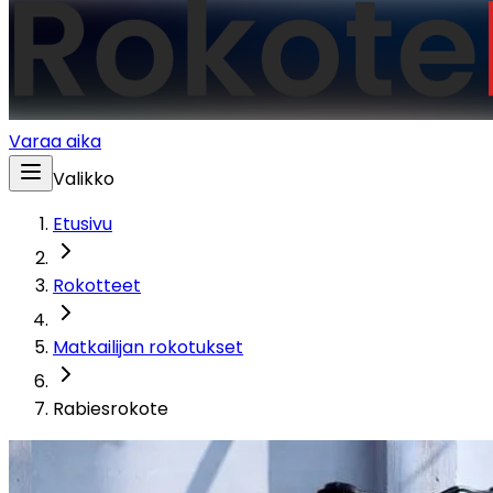
Varaa aika
Valikko
Etusivu
Rokotteet
Matkailijan rokotukset
Rabiesrokote