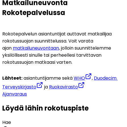
Matkailuneuvonta 
Rokotepalvelussa
Rokotepalvelun asiantuntijat auttavat matkailijaa 
rokotussuojan suunnittelussa. Voit varata 
ajan 
matkailuneuvontaan
, jolloin suunnittelemme 
yksilöllisesti sinulle tai perheellesi tarvittavan 
rokotussuojan matkaasi varten. 
Lähteet:
 asiantuntijamme sekä 
WHO
, 
Duodecim 
Terveyskirjasto
 ja 
Ruokavirasto
Ajanvaraus
Löydä lähin rokotuspiste
Hae