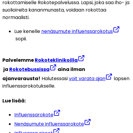
rokottamiselle Rokotepalvelussa. Lapsi, joka saa iho- ja 
suolioireita kananmunasta, voidaan rokottaa 
normaalisti.
Lue kenelle 
nenäsumute influenssarokotus
 sopii.
Palvelemme 
Rokoteklinikoilla
 ja 
Rokotebussissa
 aina ilman 
ajanvarausta!
 Halutessasi 
voit varata ajan
 lapsen 
influenssarokotukselle.
Lue lisää:
Influenssarokote
Nenäsumute influenssarokote