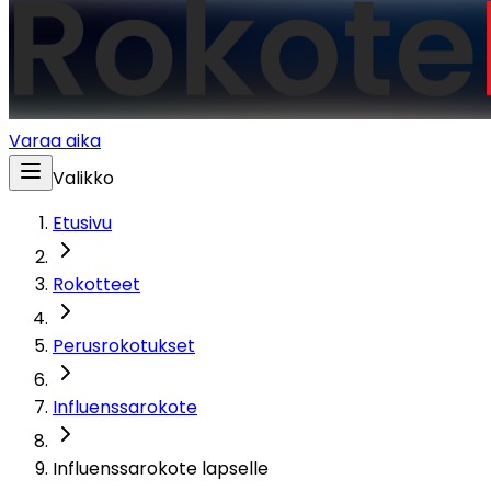
Varaa aika
Valikko
Etusivu
Rokotteet
Perusrokotukset
Influenssarokote
Influenssarokote lapselle