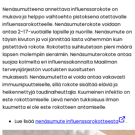
Nenäsumutteena annettava influenssarokote on 
mukava ja helppo vaihtoehto pistoksena otettavalle 
influenssarokotteelle. Nenäsumuterokote voidaan 
antaa 2–17-vuotiaille lapsille ja nuorille. Nenäsumute on 
täysin kivuton ja voi jännittää lasta vähemmän kuin 
pistettävä rokote. Rokotetta suihkutetaan pieni määrä 
lapsen molempiin sieraimiin. Nenäsumuterokote antaa 
suojaa kolmelta eri influenssakannalta Maailman 
terveysjärjestön vuotuisten suositusten 
mukaisesti. Nenäsumutetta ei voida antaa vakavasti 
immuunipuutteiselle, sillä rokote sisältää eläviä ja 
heikennettyjä taudinaiheuttajia. Kuumeinen infektio on 
este rokottamiselle. Lievä nenän tukkoisuus ilman 
kuumetta ei ole este rokotteen antamiselle.
Lue lisää 
nenäsumute influenssarokotteesta
.