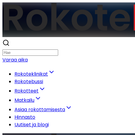
Varaa aika
Rokoteklinikat
Rokotebussi
Rokotteet
Matkailu
Asiaa rokottamisesta
Hinnasto
Uutiset ja blogi