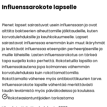
Influenssarokote lapselle
Pienet lapset sairastuvat usein influenssaan ja ovat 
alttiita bakteerien aiheuttamille jälkitaudeille, kuten 
korvatulehduksille ja keuhkokuumeelle. Lapset 
sairastavat influenssaa enemmän kuin muut ikäryhmät 
ja levittävät influenssaa eteenpäin perheenjäsenille ja 
muille läheisille. Lasten influenssarokotus on tärkeä 
tapa suojella koko perhettä. Rokotetuilla lapsilla on 
influenssakautena jopa kolmannes vähemmän 
korvatulehduksia kuin rokottamattomilla. 
Rokottamalla vähenee myös antibioottikuurien tarve. 
Influenssarokote lapsille vähentää merkittävästi 
taudin leviämistä myös päiväkodeissa ja kouluissa.
Rokoteasiantuntijoiden tarkastama