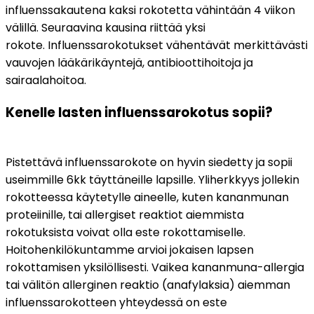
influenssakautena kaksi rokotetta vähintään 4 viikon 
välillä. Seuraavina kausina riittää yksi 
rokote. Influenssarokotukset vähentävät merkittävästi 
vauvojen lääkärikäyntejä, antibioottihoitoja ja 
sairaalahoitoa.
Kenelle lasten influenssarokotus sopii?
Pistettävä influenssarokote on hyvin siedetty ja sopii 
useimmille 6kk täyttäneille lapsille. Yliherkkyys jollekin 
rokotteessa käytetylle aineelle, kuten kananmunan 
proteiinille, tai allergiset reaktiot aiemmista 
rokotuksista voivat olla este rokottamiselle. 
Hoitohenkilökuntamme arvioi jokaisen lapsen 
rokottamisen yksilöllisesti. Vaikea kananmuna-allergia 
tai välitön allerginen reaktio (anafylaksia) aiemman 
influenssarokotteen yhteydessä on este 