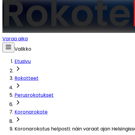
Varaa aika
Valikko
Etusivu
Rokotteet
Perusrokotukset
Koronarokote
Koronarokotus helposti: näin varaat ajan Helsingis