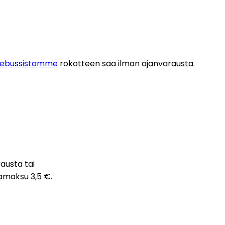
tebussistamme
 rokotteen saa ilman ajanvarausta. 
austa tai 
amaksu 3,5 €. 