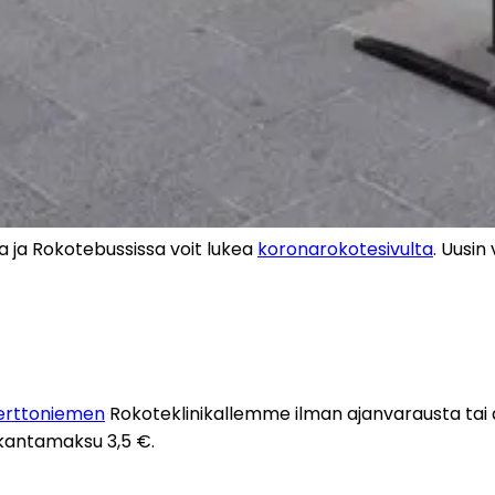
 ja Rokotebussissa voit lukea 
koronarokotesivulta
. Uusin
erttoniemen
 Rokoteklinikallemme ilman ajanvarausta tai 
 kantamaksu 3,5 €.