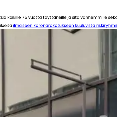
kaikille 75 vuotta täyttäneille ja sitä vanhemmille sekä tie
lueita 
ilmaiseen koronarokotukseen kuuluvista riskiryhmi