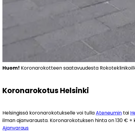
Huom! 
Koronarokotteen saatavuudesta Rokoteklinikoilla
Koronarokotus Helsinki
Helsingissä koronarokotukselle voi tulla 
Ateneumin
 tai 
H
ilman ajanvarausta. Koronarokotuksen hinta on 130 € +
Ajanvaraus