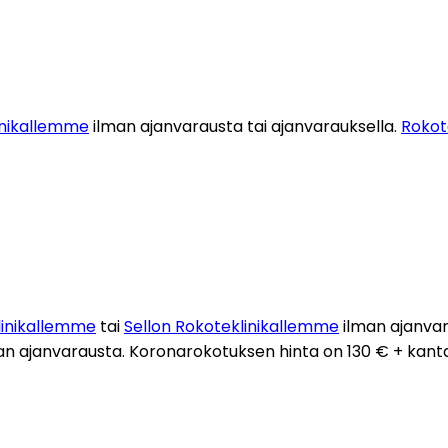
inikallemme
 ilman ajanvarausta tai ajanvarauksella. 
Roko
inikallemme
 tai 
Sellon Rokoteklinikallemme
 ilman ajanvar
an ajanvarausta. Koronarokotuksen hinta on 130 € + kant