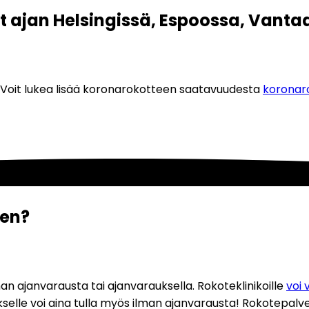
t ajan Helsingissä, Espoossa, Vanta
. Voit lukea lisää koronarokotteen saatavuudesta 
koronaro
een?
 ajanvarausta tai ajanvarauksella. Rokoteklinikoille 
voi 
kselle voi aina tulla myös ilman ajanvarausta! Rokotepalve