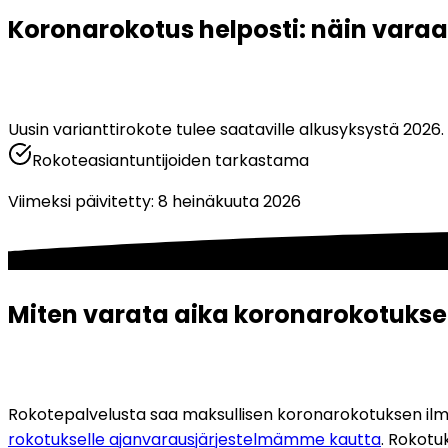
Koronarokotus helposti: näin varaa
Uusin varianttirokote tulee saataville alkusyksystä 2026
Rokoteasiantuntijoiden tarkastama
Viimeksi päivitetty
:
8 heinäkuuta 2026
Miten varata aika koronarokotuks
Rokotepalvelusta saa maksullisen koronarokotuksen ilman
rokotukselle ajanvarausjärjestelmämme kautta
. Rokotu