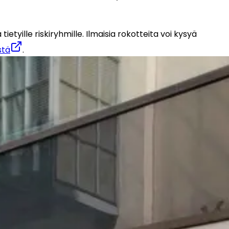
tyille riskiryhmille. Ilmaisia rokotteita voi kysyä 
stä
.