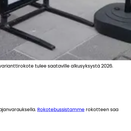
 varianttirokote tulee saataville alkusyksystä 2026. 
ajanvarauksella. 
Rokotebussistamme
 rokotteen saa 