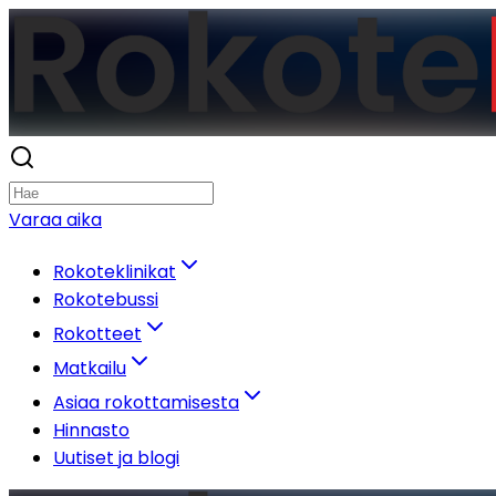
Varaa aika
Rokoteklinikat
Rokotebussi
Rokotteet
Matkailu
Asiaa rokottamisesta
Hinnasto
Uutiset ja blogi