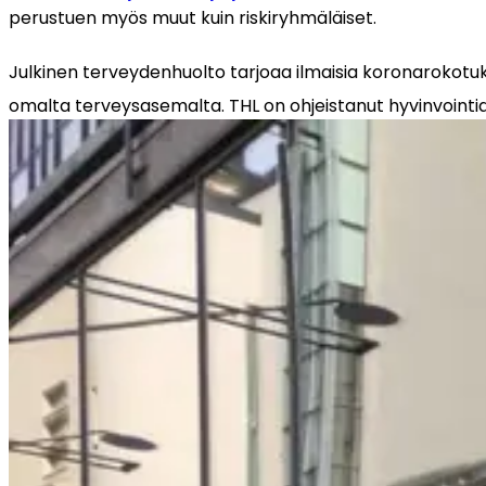
perustuen myös muut kuin riskiryhmäläiset.
Julkinen terveydenhuolto tarjoaa ilmaisia koronarokotuksia 
omalta terveysasemalta. THL on ohjeistanut hyvinvointia