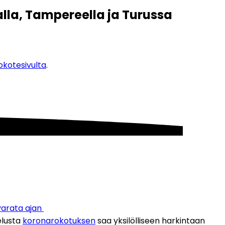
alla, Tampereella ja Turussa
kotesivulta
. 
varata ajan 
lusta 
koronarokotuksen
 saa yksilölliseen harkintaan 